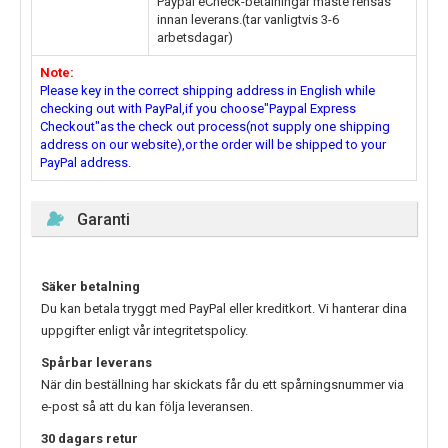
Paypal eCheck-betalningar måste rensas
innan leverans.(tar vanligtvis 3-6
arbetsdagar)
Note:
Please key in the correct shipping address in English while
checking out with PayPal,if you choose"Paypal Express
Checkout"as the check out process(not supply one shipping
address on our website),or the order will be shipped to your
PayPal address.
Garanti
Säker betalning
Du kan betala tryggt med PayPal eller kreditkort. Vi hanterar dina
uppgifter enligt vår integritetspolicy.
Spårbar leverans
När din beställning har skickats får du ett spårningsnummer via
e-post så att du kan följa leveransen.
30 dagars retur