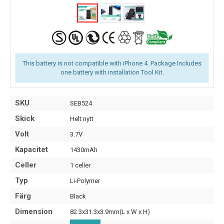
This battery is not compatible with iPhone 4. Package Includes
one battery with installation Tool Kit.
SKU
SEB524
Skick
Helt nytt
Volt
3.7V
Kapacitet
1430mAh
Celler
1 celler
Typ
Li-Polymer
Färg
Black
Dimension
82.3x31.3x3.9mm(L x W x H)