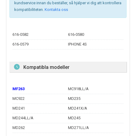
kundservice innan du beställer, så hjälper vi dig att kontrollera
kompatibiliteten.
Kontakta oss
616-0582
616-0580
616-0579
IPHONE 4S
Kompatibla modeller
MF263
MC918LL/A
MC922
MD235
MD241
MD241X/A
MD244LL/A
MD245
MD262
MD271LL/A