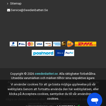
Sitemap
Service@swedenbatteri.se
Copyright ©
2026
swedenbatteri.se
. Alla rättigheter förbehållna.
Utsedda varumärken och märken tillhör sina respektive ägare.
Alla varumärken och varumärken tillhör respektive ägare. De listade
Vi använder cookies för att ge bästa möjliga upplevelse på vår
varumärkena och modellbeteckningarna är endast avsedda att visa
webbplats.Genom att fortsätta använda den här webbplatsen, eller
kompatibiliteten för dessa produkter med olika maskiner.
klicka på Acceptera cookies, samtycker du till vår användning av
swedenbatteri.se är inte anslutet till de ursprungliga tillverkarna av
cookies.
några av dessa batterier eller laddare. Alla produkter på denna sida är
generiska, eftermarknad, reservdelar.