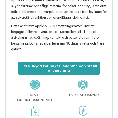
Apple MF263 batteri
är tillverkad med noggrant utvalda celler,
skyddskretsar och tåliga material för säker laddning, jämn drift
och stabil prestanda. Varje batteri kontrolleras före leverans för
att säkerställa funktion och grundläggande kvalitet.
Detta är ett nytt
Apple MF263 ersättningsbatteri
, inte ett
begagnat eller renoverat batteri. Kontrollera alltid modell,
artikelnummer, spänning, kontakt och batteriets form före
beställning. Du får spårbar leverans, 30 dagars retur och 1 års
garanti.
Flera skydd för säker laddning och stabil
användning
STABIL
TEMPERATURSKYDD
LADDNINGSKONTROLL