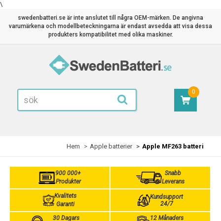
\
swedenbatteri.se är inte anslutet till några OEM-märken. De angivna
varumärkena och modellbeteckningarna är endast avsedda att visa dessa
produkters kompatibilitet med olika maskiner.
0
Hem
Apple batterier
Apple MF263 batteri
900 000+
Snabb
Produkter
Leverans
Kvalitets
Kundsupport
24/7
Garanti
30 Dagars
12 Månaders