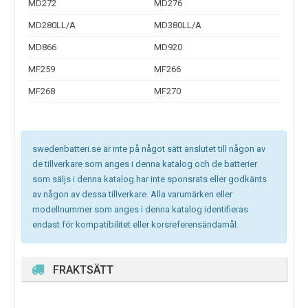
MD272
MD276
MD280LL/A
MD380LL/A
MD866
MD920
MF259
MF266
MF268
MF270
swedenbatteri.se är inte på något sätt anslutet till någon av
de tillverkare som anges i denna katalog och de batterier
som säljs i denna katalog har inte sponsrats eller godkänts
av någon av dessa tillverkare. Alla varumärken eller
modellnummer som anges i denna katalog identifieras
endast för kompatibilitet eller korsreferensändamål.
FRAKTSÄTT