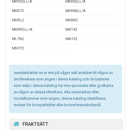
MKR52LL/A
MKR62LL/A
MKR72
MKR82LL/A
MKRL2
MKRR2
MKRR2LL/A
MKT42
ML7N2
MN132
MN1Y2
swedenbatteri.se är inte på något sätt anslutet till någon av
de tillverkare som anges i denna katalog och de batterier
som säljs i denna katalog har inte sponsrats eller godkänts
av någon av dessa tillverkare. Alla varumärken eller
modellnummer som anges i denna katalog identifieras
endast för kompatibilitet eller korsreferensändamål.
FRAKTSÄTT