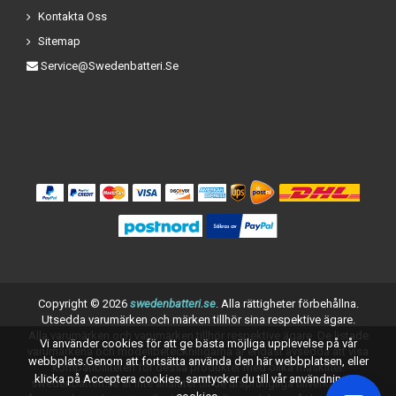
Kontakta Oss
Sitemap
Service@swedenbatteri.se
Copyright ©
2026
swedenbatteri.se
. Alla rättigheter förbehållna.
Utsedda varumärken och märken tillhör sina respektive ägare.
Alla varumärken och varumärken tillhör respektive ägare. De listade
Vi använder cookies för att ge bästa möjliga upplevelse på vår
varumärkena och modellbeteckningarna är endast avsedda att visa
webbplats.Genom att fortsätta använda den här webbplatsen, eller
kompatibiliteten för dessa produkter med olika maskiner.
klicka på Acceptera cookies, samtycker du till vår användning av
swedenbatteri.se är inte anslutet till de ursprungliga tillverkarna av