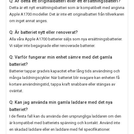
Q: Är detta ett originalbatteri eller ett ersättningsbatteri?
Detta är ett nytt ersättningsbatteri som är kompatibelt med angivna
Apple A1700 modeller. Det är inte ett originalbatteri från tillverkaren
om inget annat anges.
Q: Är batteriet nytt eller renoverat?
Alla våra
Apple A1700
batterier säljs som nya ersättningsbatterier.
Vi säljer inte begagnade eller renoverade batterier.
Q: Varför fungerar min enhet sämre med det gamla
batteriet?
Batterier tappar gradvis kapacitet efter lång tids användning och
många laddningscykler. När batteriet blir svagare kan enheten få
kortare användningstid, tappa kraft snabbare eller stängas av
oväntat.
Q: Kan jag använda min gamla laddare med det nya
batteriet?
I de flesta fall kan du använda den ursprungliga laddaren om den
är kompatibel med batteriets spänning och kontakt. Använd inte
en skadad laddare eller en laddare med fel specifikationer.