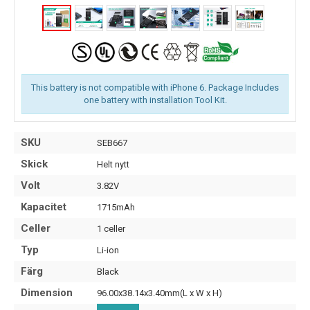
This battery is not compatible with iPhone 6. Package Includes
one battery with installation Tool Kit.
SKU
SEB667
Skick
Helt nytt
Volt
3.82V
Kapacitet
1715mAh
Celler
1 celler
Typ
Li-ion
Färg
Black
Dimension
96.00x38.14x3.40mm(L x W x H)