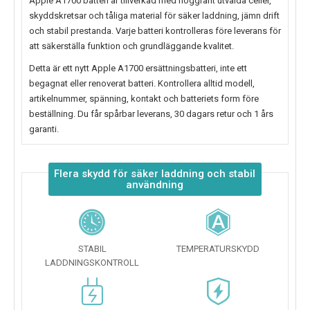
Apple A1700 batteri
är tillverkad med noggrant utvalda celler,
skyddskretsar och tåliga material för säker laddning, jämn drift
och stabil prestanda. Varje batteri kontrolleras före leverans för
att säkerställa funktion och grundläggande kvalitet.
Detta är ett nytt
Apple A1700 ersättningsbatteri
, inte ett
begagnat eller renoverat batteri. Kontrollera alltid modell,
artikelnummer, spänning, kontakt och batteriets form före
beställning. Du får spårbar leverans, 30 dagars retur och 1 års
garanti.
Flera skydd för säker laddning och stabil
användning
STABIL
TEMPERATURSKYDD
LADDNINGSKONTROLL