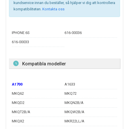
kundservice innan du beställer, så hjälper vi dig att kontrollera
kompatibiliteten.
Kontakta oss
IPHONE 6S
616-00036
616-00033
Kompatibla modeller
A1700
A1633
MKQ62
MKQ72
MKQD2
MKQN2B/A
MKQT2B/A
MKQW2B/A
MKQX2
MKR22LL/A