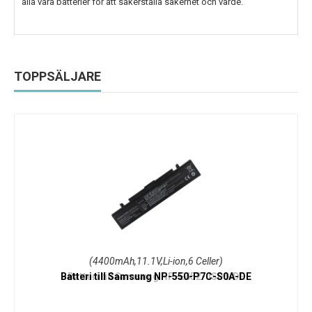
alla våra batterier för att säkerställa säkerhet och värde.
TOPPSÄLJARE
(4400mAh,11.1V,Li-ion,6 Celler)
Batteri till Samsung NP-550-P7C-S0A-DE