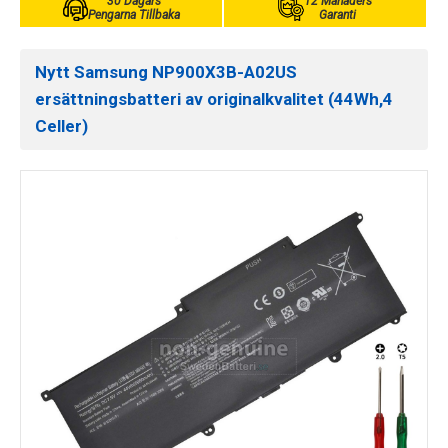
30 Dagars
12 Månaders
Pengarna Tillbaka
Garanti
Nytt Samsung NP900X3B-A02US
ersättningsbatteri av originalkvalitet (44Wh,4
Celler)