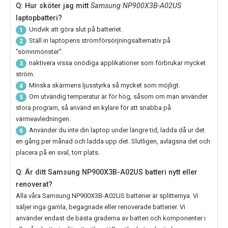
Q: Hur sköter jag mitt
Samsung NP900X3B-A02US
laptopbatteri?
Undvik att göra slut på batteriet.
1
Ställ in laptopens strömförsörjningsalternativ på
2
"sömnmönster".
naktivera vissa onödiga applikationer som förbrukar mycket
3
ström.
Minska skärmens ljusstyrka så mycket som möjligt.
4
Om utvändig temperatur är för hög, såsom om man använder
5
stora program, så använd en kylare för att snabba på
värmeavledningen.
Använder du inte din laptop under längre tid, ladda då ur det
6
en gång per månad och ladda upp det. Slutligen, avlägsna det och
placera på en sval, torr plats.
Q: Är ditt Samsung NP900X3B-A02US batteri nytt eller
renoverat?
Alla våra
Samsung NP900X3B-A02US
batterier är splitternya. Vi
säljer inga gamla, begagnade eller renoverade batterier. Vi
använder endast de bästa graderna av batteri och komponenter i