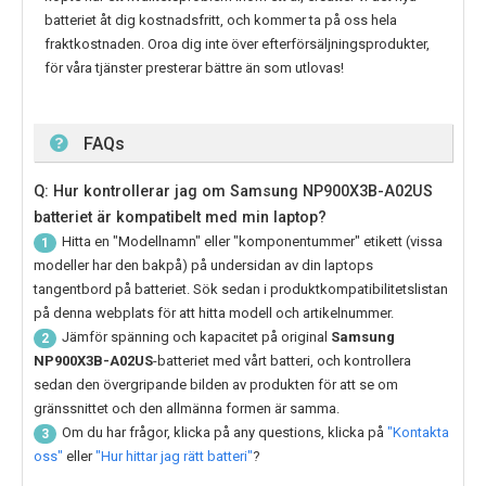
batteriet åt dig kostnadsfritt, och kommer ta på oss hela
fraktkostnaden. Oroa dig inte över efterförsäljningsprodukter,
för våra tjänster presterar bättre än som utlovas!
FAQs
Q: Hur kontrollerar jag om Samsung NP900X3B-A02US
batteriet är kompatibelt med min laptop?
Hitta en "Modellnamn" eller "komponentummer" etikett (vissa
1
modeller har den bakpå) på undersidan av din laptops
tangentbord på batteriet. Sök sedan i produktkompatibilitetslistan
på denna webplats för att hitta modell och artikelnummer.
Jämför spänning och kapacitet på original
Samsung
2
NP900X3B-A02US
-batteriet med vårt batteri, och kontrollera
sedan den övergripande bilden av produkten för att se om
gränssnittet och den allmänna formen är samma.
Om du har frågor, klicka på any questions, klicka på
"Kontakta
3
oss"
eller
"Hur hittar jag rätt batteri"
?