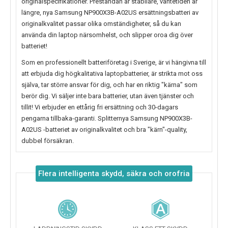
originalspecifikationer. Prestandan är stabilare, väntetiden är
längre, nya
Samsung NP900X3B-A02US
ersättningsbatteri av
originalkvalitet passar olika omständigheter, så du kan
använda din laptop närsomhelst, och slipper oroa dig över
batteriet!
Som en professionellt batteriföretag i Sverige, är vi hängivna till
att erbjuda dig högkalitativa laptopbatterier, är strikta mot oss
själva, tar större ansvar för dig, och har en riktig "kärna" som
berör dig. Vi säljer inte bara batterier, utan även tjänster och
tillit! Vi erbjuder en ettårig fri ersättning och 30-dagars
pengarna tillbaka-garanti. Splitternya
Samsung NP900X3B-
A02US
-batteriet av originalkvalitet och bra "kärn"-quality,
dubbel försäkran.
Flera intelligenta skydd, säkra och orofria