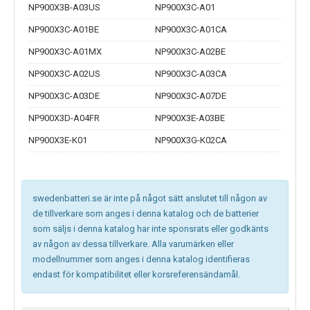
NP900X3B-A03US
NP900X3C-A01
NP900X3C-A01BE
NP900X3C-A01CA
NP900X3C-A01MX
NP900X3C-A02BE
NP900X3C-A02US
NP900X3C-A03CA
NP900X3C-A03DE
NP900X3C-A07DE
NP900X3D-A04FR
NP900X3E-A03BE
NP900X3E-K01
NP900X3G-K02CA
swedenbatteri.se är inte på något sätt anslutet till någon av
de tillverkare som anges i denna katalog och de batterier
som säljs i denna katalog har inte sponsrats eller godkänts
av någon av dessa tillverkare. Alla varumärken eller
modellnummer som anges i denna katalog identifieras
endast för kompatibilitet eller korsreferensändamål.