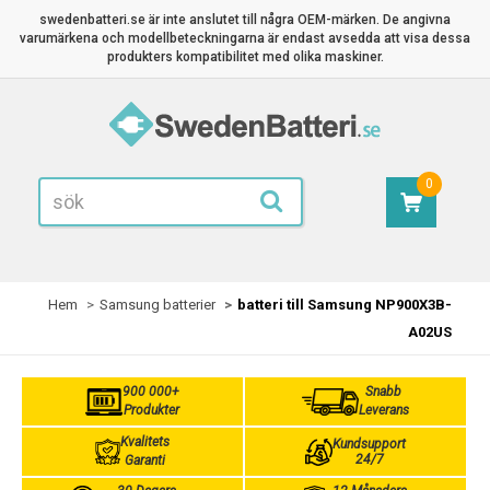
swedenbatteri.se är inte anslutet till några OEM-märken. De angivna
varumärkena och modellbeteckningarna är endast avsedda att visa dessa
produkters kompatibilitet med olika maskiner.
0
Hem
Samsung batterier
batteri till Samsung NP900X3B-
A02US
900 000+
Snabb
Produkter
Leverans
Kvalitets
Kundsupport
24/7
Garanti