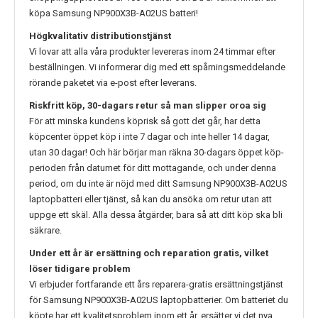
köpa
Samsung NP900X3B-A02US
batteri!
Högkvalitativ distributionstjänst
Vi lovar att alla våra produkter levereras inom 24 timmar efter
beställningen. Vi informerar dig med ett spårningsmeddelande
rörande paketet via e-post efter leverans.
Riskfritt köp, 30-dagars retur så man slipper oroa sig
För att minska kundens köprisk så gott det går, har detta
köpcenter öppet köp i inte 7 dagar och inte heller 14 dagar,
utan 30 dagar! Och här börjar man räkna 30-dagars öppet köp-
perioden från datumet för ditt mottagande, och under denna
period, om du inte är nöjd med ditt
Samsung NP900X3B-A02US
laptopbatteri eller tjänst, så kan du ansöka om retur utan att
uppge ett skäl. Alla dessa åtgärder, bara så att ditt köp ska bli
säkrare.
Under ett år är ersättning och reparation gratis, vilket
löser tidigare problem
Vi erbjuder fortfarande ett års reparera-gratis ersättningstjänst
för
Samsung NP900X3B-A02US
laptopbatterier. Om batteriet du
köpte har ett kvalitetsproblem inom ett år, ersätter vi det nya