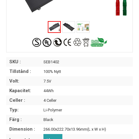
SKU :
SEB1402
Tillstånd :
100% Nytt
Volt:
7.5V
Kapacitet:
44Wh
Celler :
4 Celler
Typ:
Li-Polymer
Färg :
Black
Dimension :
266.00x222.70x13.96mm(L x W x H)