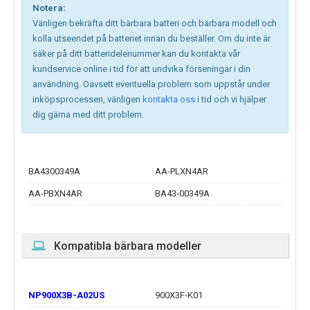
Notera:
Vänligen bekräfta ditt bärbara batteri och bärbara modell och
kolla utseendet på batteriet innan du beställer. Om du inte är
säker på ditt batteridelenummer kan du kontakta vår
kundservice online i tid för att undvika förseningar i din
användning. Oavsett eventuella problem som uppstår under
inköpsprocessen, vänligen
kontakta oss
i tid och vi hjälper
dig gärna med ditt problem.
BA4300349A
AA-PLXN4AR
AA-PBXN4AR
BA43-00349A
Kompatibla bärbara modeller
NP900X3B-A02US
900X3F-K01