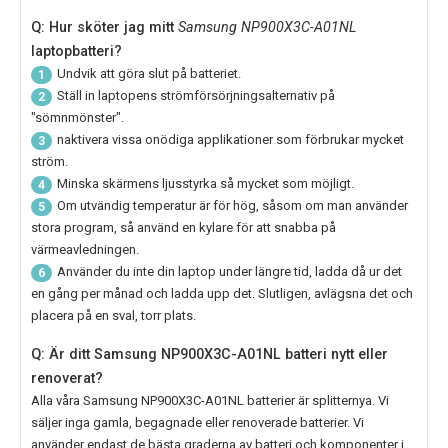
Q: Hur sköter jag mitt
Samsung NP900X3C-A01NL
laptopbatteri?
Undvik att göra slut på batteriet.
1
Ställ in laptopens strömförsörjningsalternativ på
2
"sömnmönster".
naktivera vissa onödiga applikationer som förbrukar mycket
3
ström.
Minska skärmens ljusstyrka så mycket som möjligt.
4
Om utvändig temperatur är för hög, såsom om man använder
5
stora program, så använd en kylare för att snabba på
värmeavledningen.
Använder du inte din laptop under längre tid, ladda då ur det
6
en gång per månad och ladda upp det. Slutligen, avlägsna det och
placera på en sval, torr plats.
Q: Är ditt Samsung NP900X3C-A01NL batteri nytt eller
renoverat?
Alla våra
Samsung NP900X3C-A01NL
batterier är splitternya. Vi
säljer inga gamla, begagnade eller renoverade batterier. Vi
använder endast de bästa graderna av batteri och komponenter i