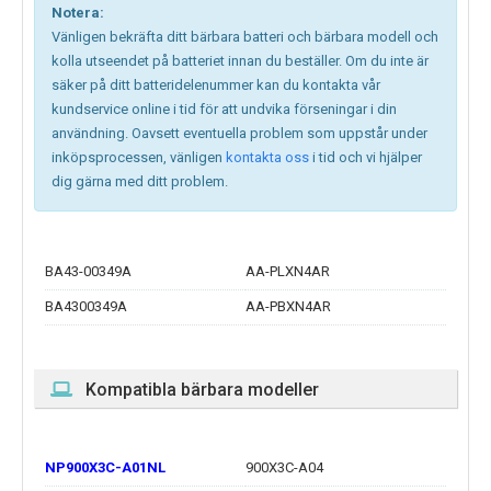
Notera:
Vänligen bekräfta ditt bärbara batteri och bärbara modell och
kolla utseendet på batteriet innan du beställer. Om du inte är
säker på ditt batteridelenummer kan du kontakta vår
kundservice online i tid för att undvika förseningar i din
användning. Oavsett eventuella problem som uppstår under
inköpsprocessen, vänligen
kontakta oss
i tid och vi hjälper
dig gärna med ditt problem.
BA43-00349A
AA-PLXN4AR
BA4300349A
AA-PBXN4AR
Kompatibla bärbara modeller
NP900X3C-A01NL
900X3C-A04