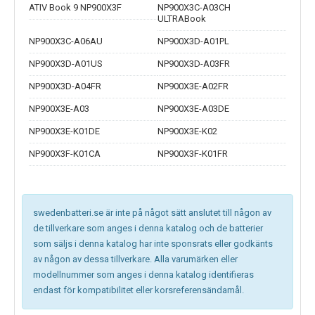
ATIV Book 9 NP900X3F
NP900X3C-A03CH
ULTRABook
NP900X3C-A06AU
NP900X3D-A01PL
NP900X3D-A01US
NP900X3D-A03FR
NP900X3D-A04FR
NP900X3E-A02FR
NP900X3E-A03
NP900X3E-A03DE
NP900X3E-K01DE
NP900X3E-K02
NP900X3F-K01CA
NP900X3F-K01FR
swedenbatteri.se är inte på något sätt anslutet till någon av
de tillverkare som anges i denna katalog och de batterier
som säljs i denna katalog har inte sponsrats eller godkänts
av någon av dessa tillverkare. Alla varumärken eller
modellnummer som anges i denna katalog identifieras
endast för kompatibilitet eller korsreferensändamål.