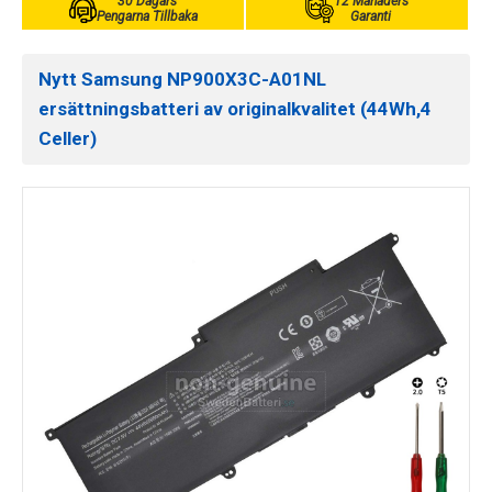
30 Dagars
12 Månaders
Pengarna Tillbaka
Garanti
Nytt Samsung NP900X3C-A01NL
ersättningsbatteri av originalkvalitet (44Wh,4
Celler)