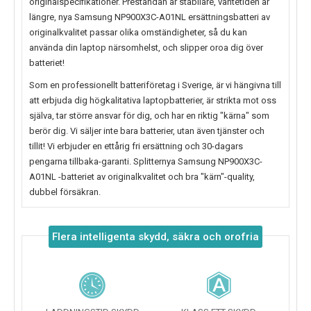
originalspecifikationer. Prestandan är stabilare, väntetiden är
längre, nya
Samsung NP900X3C-A01NL
ersättningsbatteri av
originalkvalitet passar olika omständigheter, så du kan
använda din laptop närsomhelst, och slipper oroa dig över
batteriet!
Som en professionellt batteriföretag i Sverige, är vi hängivna till
att erbjuda dig högkalitativa laptopbatterier, är strikta mot oss
själva, tar större ansvar för dig, och har en riktig "kärna" som
berör dig. Vi säljer inte bara batterier, utan även tjänster och
tillit! Vi erbjuder en ettårig fri ersättning och 30-dagars
pengarna tillbaka-garanti. Splitternya
Samsung NP900X3C-
A01NL
-batteriet av originalkvalitet och bra "kärn"-quality,
dubbel försäkran.
Flera intelligenta skydd, säkra och orofria