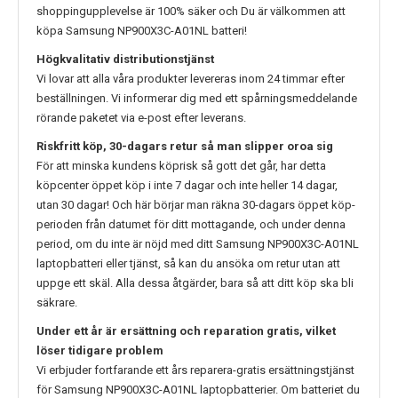
shoppingupplevelse är 100% säker och Du är välkommen att
köpa
Samsung NP900X3C-A01NL
batteri!
Högkvalitativ distributionstjänst
Vi lovar att alla våra produkter levereras inom 24 timmar efter
beställningen. Vi informerar dig med ett spårningsmeddelande
rörande paketet via e-post efter leverans.
Riskfritt köp, 30-dagars retur så man slipper oroa sig
För att minska kundens köprisk så gott det går, har detta
köpcenter öppet köp i inte 7 dagar och inte heller 14 dagar,
utan 30 dagar! Och här börjar man räkna 30-dagars öppet köp-
perioden från datumet för ditt mottagande, och under denna
period, om du inte är nöjd med ditt
Samsung NP900X3C-A01NL
laptopbatteri eller tjänst, så kan du ansöka om retur utan att
uppge ett skäl. Alla dessa åtgärder, bara så att ditt köp ska bli
säkrare.
Under ett år är ersättning och reparation gratis, vilket
löser tidigare problem
Vi erbjuder fortfarande ett års reparera-gratis ersättningstjänst
för
Samsung NP900X3C-A01NL
laptopbatterier. Om batteriet du