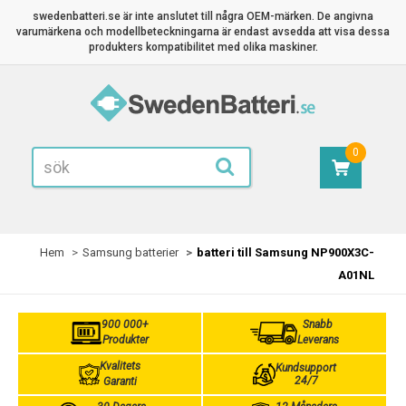
swedenbatteri.se är inte anslutet till några OEM-märken. De angivna
varumärkena och modellbeteckningarna är endast avsedda att visa dessa
produkters kompatibilitet med olika maskiner.
0
Hem
Samsung batterier
batteri till Samsung NP900X3C-
A01NL
900 000+
Snabb
Produkter
Leverans
Kvalitets
Kundsupport
24/7
Garanti