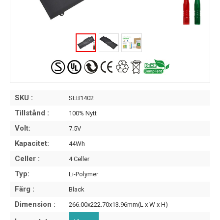
SKU :
SEB1402
Tillstånd :
100% Nytt
Volt:
7.5V
Kapacitet:
44Wh
Celler :
4 Celler
Typ:
Li-Polymer
Färg :
Black
Dimension :
266.00x222.70x13.96mm(L x W x H)