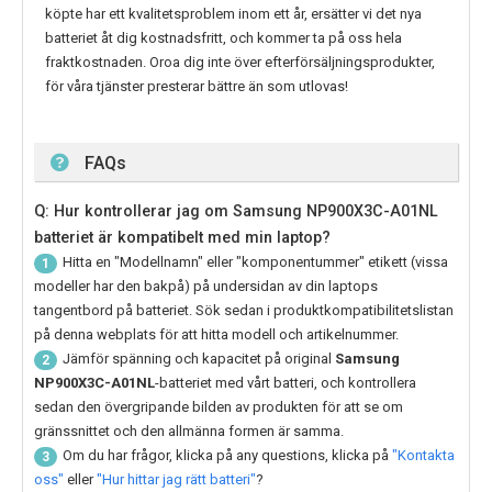
köpte har ett kvalitetsproblem inom ett år, ersätter vi det nya
batteriet åt dig kostnadsfritt, och kommer ta på oss hela
fraktkostnaden. Oroa dig inte över efterförsäljningsprodukter,
för våra tjänster presterar bättre än som utlovas!
FAQs
Q: Hur kontrollerar jag om Samsung NP900X3C-A01NL
batteriet är kompatibelt med min laptop?
Hitta en "Modellnamn" eller "komponentummer" etikett (vissa
1
modeller har den bakpå) på undersidan av din laptops
tangentbord på batteriet. Sök sedan i produktkompatibilitetslistan
på denna webplats för att hitta modell och artikelnummer.
Jämför spänning och kapacitet på original
Samsung
2
NP900X3C-A01NL
-batteriet med vårt batteri, och kontrollera
sedan den övergripande bilden av produkten för att se om
gränssnittet och den allmänna formen är samma.
Om du har frågor, klicka på any questions, klicka på
"Kontakta
3
oss"
eller
"Hur hittar jag rätt batteri"
?