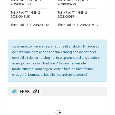
ThinkPad T14 GEN 2-
ThinkPad T14 GEN 2-
20W000X4GB
20XK000YML
ThinkPad T14 GEN 2-
ThinkPad T14 GEN 2-
20XK004SUK
20XK009TRI
ThinkPad T490-20N2000KGB
ThinkPad T490-20N2006GGE
swedenbatteri.se är inte på något sätt anslutet till någon av
de tillverkare som anges i denna katalog och de batterier
som säljs i denna katalog har inte sponsrats eller godkänts
av någon av dessa tillverkare. Alla varumärken eller
modellnummer som anges i denna katalog identifieras
endast för kompatibilitet eller korsreferensändamål.
FRAKTSÄTT