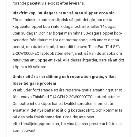
rörande paketet via e-post efter leverans.
Riskfritt köp, 30-dagars retur så man slipper oroa sig
För att minska kundens köprisk så gott det går, har detta
köpcenter öppet köp i inte 7 dagar och inte heller 14 dagar,
utan 30 dagar! Och här börjar man räkna 30-dagars öppet köp-
perioden från datumet för ditt mottagande, och under denna
period, om du inte är nöjd med ditt
Lenovo ThinkPad T14 GEN
2-20W0000FEQ
laptopbatteri eller tjänst, så kan du ansöka om
retur utan att uppge ett skäl. Alla dessa åtgärder, bara så att ditt
köp ska bli säkrare.
Under ett år är ersättning och reparation gratis, vilket
löser tidigare problem
Vi erbjuder fortfarande ett års reparera-gratis ersättningstjänst
för
Lenovo ThinkPad T14 GEN 2-20W0000FEQ
laptopbatterier.
Om batteriet du köpte har ett kvalitetsproblem inom ett år,
ersätter vi det nya batteriet åt dig kostnadsfritt, och kommer ta
på oss hela fraktkostnaden. Oroa dig inte över
efterförsäljningsprodukter, för våra tjänster presterar bättre än
som utlovas!