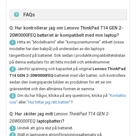
FAQs
Q: Hur kontrollerar jag om Lenovo ThinkPad T14 GEN 2-
20W0000FEQ batteriet är kompatibelt med min laptop?
Hitta en "Modellnamn" eller "komponentummer" etikett (vissa
1
modeller har den bakpå) på undersidan av din laptops
tangentbord på batteriet. Sök sedan i produktkompatibilitetslistan
på denna webplats för att hitta modell och artikelnummer.
Jämför spänning och kapacitet på original
Lenovo ThinkPad
2
T14 GEN 2-20W0000FEQ
-batteriet med vårt batteri, och kontrollera
sedan den övergripande bilden av produkten för att se om
gränssnittet och den allmänna formen är samma.
Om du har frågor, klicka på any questions, klicka på
"Kontakta
3
oss"
eller
"Hur hittar jag rätt batteri"
?
Q: Hur sköter jag mitt
Lenovo ThinkPad T14 GEN 2-
20W0000FEQ
laptopbatteri?
Undvik att göra slut på batteriet.
1
Ställ in laptopens strömförsörjningsalternativ på
2