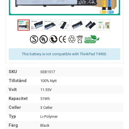
This battery is not compatible with ThinkPad T490S.
SKU
SEB1517
Tillstånd
100% Nytt
Volt
11.55V
Kapacitet
51Wh
Celler
3 Celler
Typ
Li-Polymer
Färg
Black