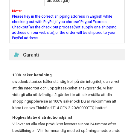
arbetsdagar)
Note:
Please key in the correct shipping address in English while
checking out with PayPal,if you choose"Paypal Express
Checkout"as the check out process(not supply one shipping
address on our website),or the order will be shipped to your
PayPal address.
Garanti
100% säker betalning
swedenbatteri.se håller ständig koll på din integritet, och vi vet
att din integritet och uppgiftssäkerhet är avgörande. Vi har
vidtagit alla nödvändiga åtgärder för att säkerställa att din
shoppingupplevelse är 100% säker och Du är välkommen att
köpa
Lenovo ThinkPad T14 GEN 2-20W0000FEQ
batteri!
Högkvalitativ distributionstjänst
Vi lovar att alla våra produkter levereras inom 24 timmar efter
beställningen. Vi informerar dig med ett spårningsmeddelande