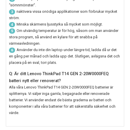
"sömnmönster".
naktivera vissa onödiga applikationer som förbrukar mycket
3
ström.
Minska skärmens ljusstyrka så mycket som möjligt.
4
Om utvändig temperatur är för hög, såsom om man använder
5
stora program, så använd en kylare för att snabba på
värmeavledningen.
Använder du inte din laptop under längre tid, ladda då ur det
6
en gång per månad och ladda upp det. Slutligen, avlägsna det och
placera på en sval, torr plats.
Q: Är ditt Lenovo ThinkPad T14 GEN 2-20W0000FEQ
batteri nytt eller renoverat?
Alla våra
Lenovo ThinkPad T14 GEN 2-20W0000FEQ
batterier är
splitternya. Vi säljer inga gamla, begagnade eller renoverade
batterier. Vi använder endast de bästa graderna av batteri och
komponenter i alla våra batterier för att säkerställa säkerhet och
värde.