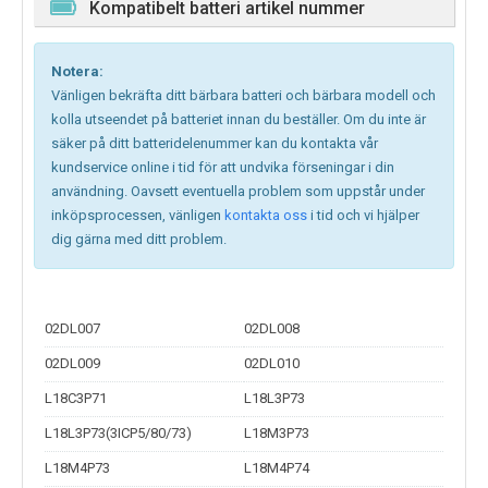
Kompatibelt batteri artikel nummer
Notera:
Vänligen bekräfta ditt bärbara batteri och bärbara modell och
kolla utseendet på batteriet innan du beställer. Om du inte är
säker på ditt batteridelenummer kan du kontakta vår
kundservice online i tid för att undvika förseningar i din
användning. Oavsett eventuella problem som uppstår under
inköpsprocessen, vänligen
kontakta oss
i tid och vi hjälper
dig gärna med ditt problem.
02DL007
02DL008
02DL009
02DL010
L18C3P71
L18L3P73
L18L3P73(3ICP5/80/73)
L18M3P73
L18M4P73
L18M4P74