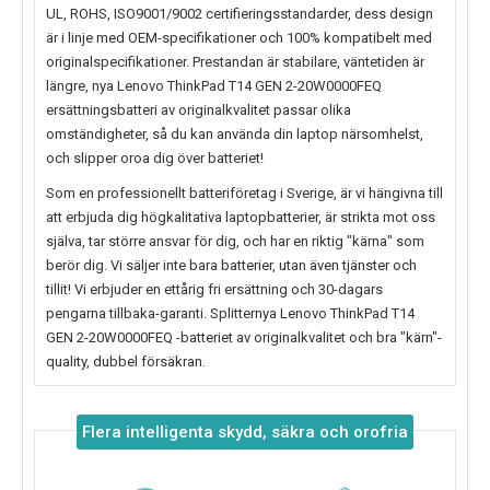
UL, ROHS, ISO9001/9002 certifieringsstandarder, dess design
är i linje med OEM-specifikationer och 100% kompatibelt med
originalspecifikationer. Prestandan är stabilare, väntetiden är
längre, nya
Lenovo ThinkPad T14 GEN 2-20W0000FEQ
ersättningsbatteri av originalkvalitet passar olika
omständigheter, så du kan använda din laptop närsomhelst,
och slipper oroa dig över batteriet!
Som en professionellt batteriföretag i Sverige, är vi hängivna till
att erbjuda dig högkalitativa laptopbatterier, är strikta mot oss
själva, tar större ansvar för dig, och har en riktig "kärna" som
berör dig. Vi säljer inte bara batterier, utan även tjänster och
tillit! Vi erbjuder en ettårig fri ersättning och 30-dagars
pengarna tillbaka-garanti. Splitternya
Lenovo ThinkPad T14
GEN 2-20W0000FEQ
-batteriet av originalkvalitet och bra "kärn"-
quality, dubbel försäkran.
Flera intelligenta skydd, säkra och orofria