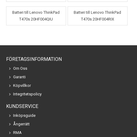
Batteri till Lenovo ThinkPad
Batteri till Lenovo ThinkPad
T470s 20HF004QIU
T470s 20HF004RIX
FÖRETAGSINFORMATION
Om Oss
Garanti
Köpvillkor
Integritetspolicy
KUNDSERVICE
Inköpsguide
Ångerrätt
RMA