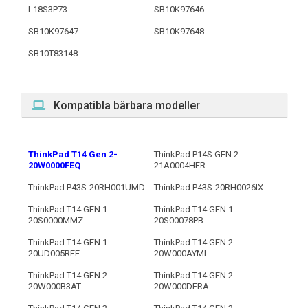
L18S3P73
SB10K97646
SB10K97647
SB10K97648
SB10T83148
Kompatibla bärbara modeller
ThinkPad T14 Gen 2-
ThinkPad P14S GEN 2-
20W0000FEQ
21A0004HFR
ThinkPad P43S-20RH001UMD
ThinkPad P43S-20RH0026IX
ThinkPad T14 GEN 1-
ThinkPad T14 GEN 1-
20S0000MMZ
20S00078PB
ThinkPad T14 GEN 1-
ThinkPad T14 GEN 2-
20UD005REE
20W000AYML
ThinkPad T14 GEN 2-
ThinkPad T14 GEN 2-
20W000B3AT
20W000DFRA