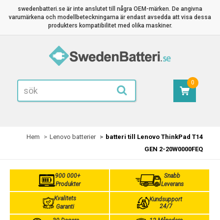
swedenbatteri.se är inte anslutet till några OEM-märken. De angivna
varumärkena och modellbeteckningarna är endast avsedda att visa dessa
produkters kompatibilitet med olika maskiner.
0
Hem
Lenovo batterier
batteri till Lenovo ThinkPad T14
GEN 2-20W0000FEQ
900 000+
Snabb
Produkter
Leverans
Kvalitets
Kundsupport
24/7
Garanti