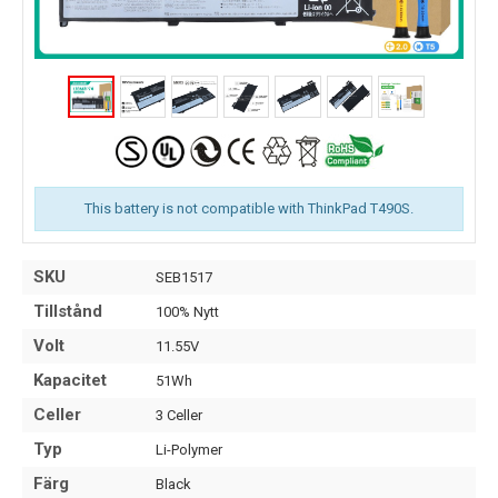
This battery is not compatible with ThinkPad T490S.
SKU
SEB1517
Tillstånd
100% Nytt
Volt
11.55V
Kapacitet
51Wh
Celler
3 Celler
Typ
Li-Polymer
Färg
Black