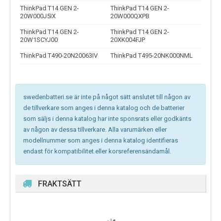
ThinkPad T14 GEN 2-
ThinkPad T14 GEN 2-
20W000J5IX
20W000QXPB
ThinkPad T14 GEN 2-
ThinkPad T14 GEN 2-
20W1SCYJ00
20XK004FJP
ThinkPad T490-20N20063IV
ThinkPad T495-20NK000NML
swedenbatteri.se är inte på något sätt anslutet till någon av
de tillverkare som anges i denna katalog och de batterier
som säljs i denna katalog har inte sponsrats eller godkänts
av någon av dessa tillverkare. Alla varumärken eller
modellnummer som anges i denna katalog identifieras
endast för kompatibilitet eller korsreferensändamål.
FRAKTSÄTT