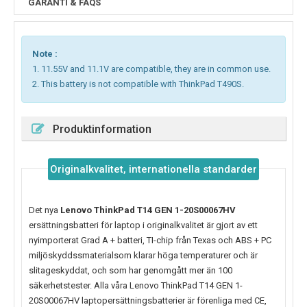
GARANTI & FAQS
Note :
1. 11.55V and 11.1V are compatible, they are in common use.
2. This battery is not compatible with ThinkPad T490S.
Produktinformation
Originalkvalitet, internationella standarder
Det nya
Lenovo ThinkPad T14 GEN 1-20S00067HV
ersättningsbatteri för laptop i originalkvalitet är gjort av ett
nyimporterat Grad A + batteri, TI-chip från Texas och ABS + PC
miljöskyddssmaterialsom klarar höga temperaturer och är
slitageskyddat, och som har genomgått mer än 100
säkerhetstester. Alla våra Lenovo ThinkPad T14 GEN 1-
20S00067HV laptopersättningsbatterier är förenliga med CE,