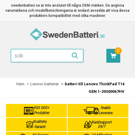
swedenbatteri.se är inte anslutet till några OEM-märken. De angivna
varumärkena och modellbeteckningarna är endast avsedda att visa dessa
produkters kompatibilitet med olika maskiner.
0
Hem
Lenovo batterier
batteri till Lenovo ThinkPad T14
GEN 1-20S00067HV
900 000+
Snabb
Produkter
Leverans
Kvalitets
Kundsupport
24/7
Garanti