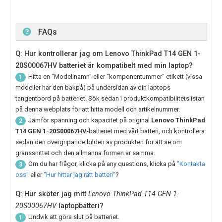
FAQs
Q: Hur kontrollerar jag om Lenovo ThinkPad T14 GEN 1-
20S00067HV batteriet är kompatibelt med min laptop?
Hitta en "Modellnamn" eller "komponentummer" etikett (vissa
1
modeller har den bakpå) på undersidan av din laptops
tangentbord på batteriet. Sök sedan i produktkompatibilitetslistan
på denna webplats för att hitta modell och artikelnummer.
Jämför spänning och kapacitet på original
Lenovo ThinkPad
2
T14 GEN 1-20S00067HV
-batteriet med vårt batteri, och kontrollera
sedan den övergripande bilden av produkten för att se om
gränssnittet och den allmänna formen är samma.
Om du har frågor, klicka på any questions, klicka på
"Kontakta
3
oss"
eller
"Hur hittar jag rätt batteri"
?
Q: Hur sköter jag mitt
Lenovo ThinkPad T14 GEN 1-
20S00067HV
laptopbatteri?
Undvik att göra slut på batteriet.
1