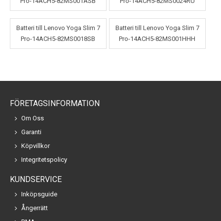
Pro-14ACH5-82MS001ASB
Pro-14ACH5-82MS0024RU
Batteri till Lenovo Yoga Slim 7
Batteri till Lenovo Yoga Slim 7
Pro-14ACH5-82MS0018SB
Pro-14ACH5-82MS001HHH
FÖRETAGSINFORMATION
Om Oss
Garanti
Köpvillkor
Integritetspolicy
KUNDSERVICE
Inköpsguide
Ångerrätt