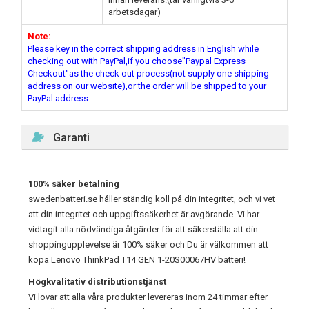
arbetsdagar)
Note:
Please key in the correct shipping address in English while
checking out with PayPal,if you choose"Paypal Express
Checkout"as the check out process(not supply one shipping
address on our website),or the order will be shipped to your
PayPal address.
Garanti
100% säker betalning
swedenbatteri.se håller ständig koll på din integritet, och vi vet
att din integritet och uppgiftssäkerhet är avgörande. Vi har
vidtagit alla nödvändiga åtgärder för att säkerställa att din
shoppingupplevelse är 100% säker och Du är välkommen att
köpa
Lenovo ThinkPad T14 GEN 1-20S00067HV
batteri!
Högkvalitativ distributionstjänst
Vi lovar att alla våra produkter levereras inom 24 timmar efter