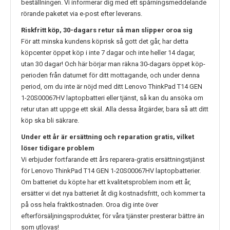
beställningen. Vi informerar dig med ett spårningsmeddelande
rörande paketet via e-post efter leverans.
Riskfritt köp, 30-dagars retur så man slipper oroa sig
För att minska kundens köprisk så gott det går, har detta
köpcenter öppet köp i inte 7 dagar och inte heller 14 dagar,
utan 30 dagar! Och här börjar man räkna 30-dagars öppet köp-
perioden från datumet för ditt mottagande, och under denna
period, om du inte är nöjd med ditt
Lenovo ThinkPad T14 GEN
1-20S00067HV
laptopbatteri eller tjänst, så kan du ansöka om
retur utan att uppge ett skäl. Alla dessa åtgärder, bara så att ditt
köp ska bli säkrare.
Under ett år är ersättning och reparation gratis, vilket
löser tidigare problem
Vi erbjuder fortfarande ett års reparera-gratis ersättningstjänst
för
Lenovo ThinkPad T14 GEN 1-20S00067HV
laptopbatterier.
Om batteriet du köpte har ett kvalitetsproblem inom ett år,
ersätter vi det nya batteriet åt dig kostnadsfritt, och kommer ta
på oss hela fraktkostnaden. Oroa dig inte över
efterförsäljningsprodukter, för våra tjänster presterar bättre än
som utlovas!