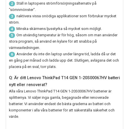
Ställ in laptopens strömförsörjningsalternativ på
2
"sömnmönster".
naktivera vissa onödiga applikationer som förbrukar mycket
3
ström.
Minska skärmens ljusstyrka så mycket som möjligt.
4
Om utvändig temperatur är för hög, såsom om man använder
5
stora program, så använd en kylare för att snabba på
värmeavledningen.
Använder du inte din laptop under längre tid, ladda då ur det
6
en gång per månad och ladda upp det. Slutligen, avlägsna det och
placera på en sval, torr plats.
Q: Är ditt Lenovo ThinkPad T14 GEN 1-20S00067HV batteri
nytt eller renoverat?
Alla våra
Lenovo ThinkPad T14 GEN 1-20S00067HV
batterier är
splitternya. Vi säljer inga gamla, begagnade eller renoverade
batterier. Vi använder endast de bästa graderna av batteri och
komponenter i alla våra batterier för att säkerställa säkerhet och
värde.