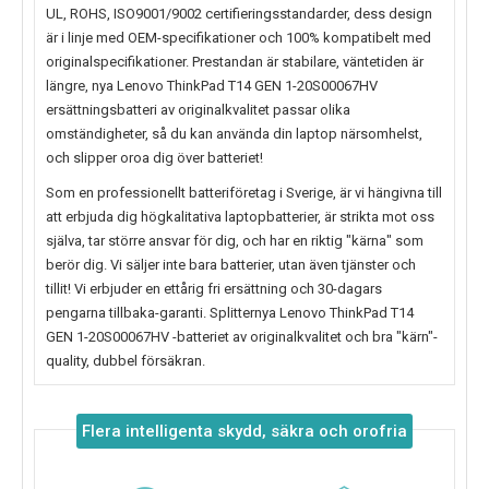
UL, ROHS, ISO9001/9002 certifieringsstandarder, dess design
är i linje med OEM-specifikationer och 100% kompatibelt med
originalspecifikationer. Prestandan är stabilare, väntetiden är
längre, nya
Lenovo ThinkPad T14 GEN 1-20S00067HV
ersättningsbatteri av originalkvalitet passar olika
omständigheter, så du kan använda din laptop närsomhelst,
och slipper oroa dig över batteriet!
Som en professionellt batteriföretag i Sverige, är vi hängivna till
att erbjuda dig högkalitativa laptopbatterier, är strikta mot oss
själva, tar större ansvar för dig, och har en riktig "kärna" som
berör dig. Vi säljer inte bara batterier, utan även tjänster och
tillit! Vi erbjuder en ettårig fri ersättning och 30-dagars
pengarna tillbaka-garanti. Splitternya
Lenovo ThinkPad T14
GEN 1-20S00067HV
-batteriet av originalkvalitet och bra "kärn"-
quality, dubbel försäkran.
Flera intelligenta skydd, säkra och orofria