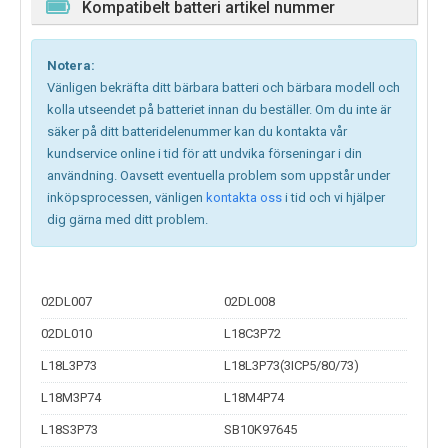
Kompatibelt batteri artikel nummer
Notera:
Vänligen bekräfta ditt bärbara batteri och bärbara modell och
kolla utseendet på batteriet innan du beställer. Om du inte är
säker på ditt batteridelenummer kan du kontakta vår
kundservice online i tid för att undvika förseningar i din
användning. Oavsett eventuella problem som uppstår under
inköpsprocessen, vänligen
kontakta oss
i tid och vi hjälper
dig gärna med ditt problem.
02DL007
02DL008
02DL010
L18C3P72
L18L3P73
L18L3P73(3ICP5/80/73)
L18M3P74
L18M4P74
L18S3P73
SB10K97645