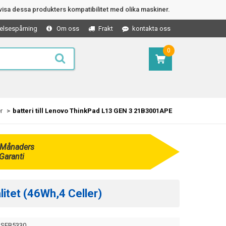
isa dessa produkters kompatibilitet med olika maskiner.
elsespårning
Om oss
Frakt
kontakta oss
0
r
batteri till Lenovo ThinkPad L13 GEN 3 21B3001APE
 Månaders
Garanti
itet (46Wh,4 Celler)
SEB5330