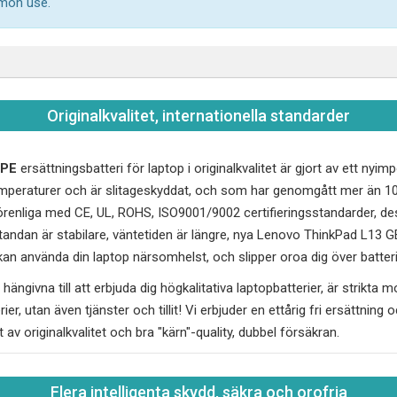
mmon use.
Originalkvalitet, internationella standarder
APE
ersättningsbatteri för laptop i originalkvalitet är gjort av ett nyi
peraturer och är slitageskyddat, och som har genomgått mer än 100
renliga med CE, UL, ROHS, ISO9001/9002 certifieringsstandarder, des
andan är stabilare, väntetiden är längre, nya
Lenovo ThinkPad L13 
 kan använda din laptop närsomhelst, och slipper oroa dig över batteri
hängivna till att erbjuda dig högkalitativa laptopbatterier, är strikta 
erier, utan även tjänster och tillit! Vi erbjuder en ettårig fri ersättnin
t av originalkvalitet och bra "kärn"-quality, dubbel försäkran.
Flera intelligenta skydd, säkra och orofria