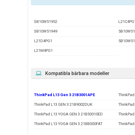
SB10W51952
L21C4PG
SB10W51949
5B10W51
L21D4PG1
5B10W51
L21M4PG1
Kompatibla bärbara modeller
ThinkPad L13 Gen 3 21B3001APE
ThinkPad
ThinkPad L13 GEN 3 21B9002DUK
ThinkPad
ThinkPad L13 YOGA GEN 3 21B50010ED
ThinkPad
ThinkPad L13 YOGA GEN 3 21BB000FAT
ThinkPad