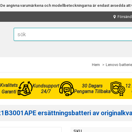
n. De angivna varumärkena och modellbeteckningarna är endast avsedda att v
Försänd
Hem
Lenovo batterie
Kvalitets
Kundsupport
30 Dagars
12
24/7
Pengarna Tillbaka
Garanti
B3001APE ersättningsbatteri av originalkval
SKU