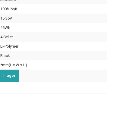
100% Nytt
15.36V
46Wh
4 Celler
Li-Polymer
Black
*mm(L x W x H)
I lager