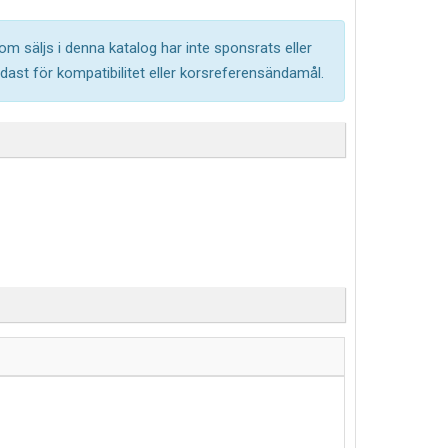
om säljs i denna katalog har inte sponsrats eller
ast för kompatibilitet eller korsreferensändamål.