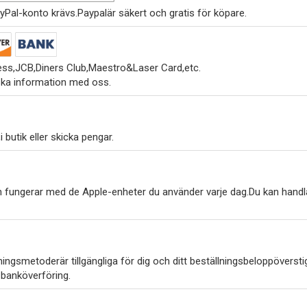
yPal-konto krävs.Paypalär säkert och gratis för köpare.
ss,JCB,Diners Club,Maestro&Laser Card,etc.
ska information med oss.
 butik eller skicka pengar.
h fungerar med de Apple-enheter du använder varje dag.Du kan handl
ngsmetoderär tillgängliga för dig och ditt beställningsbeloppöverstig
 banköverföring.