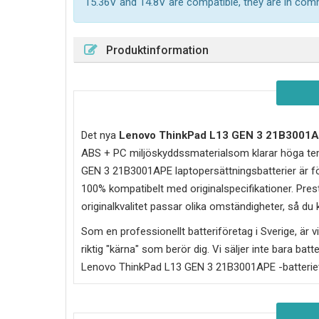
15.36V and 14.8V are compatible, they are in co
Produktinformation
Det nya
Lenovo ThinkPad L13 GEN 3 21B3001
ABS + PC miljöskyddssmaterialsom klarar höga tem
GEN 3 21B3001APE laptopersättningsbatterier är fö
100% kompatibelt med originalspecifikationer. Prest
originalkvalitet passar olika omständigheter, så du
Som en professionellt batteriföretag i Sverige, är vi 
riktig "kärna" som berör dig. Vi säljer inte bara batt
Lenovo ThinkPad L13 GEN 3 21B3001APE
-batterie