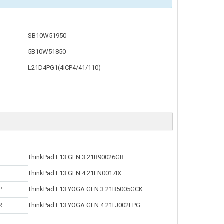
SB10W51950
5B10W51850
L21D4PG1(4ICP4/41/110)
ThinkPad L13 GEN 3 21B90026GB
ThinkPad L13 GEN 4 21FN0017IX
P
ThinkPad L13 YOGA GEN 3 21B5005GCK
R
ThinkPad L13 YOGA GEN 4 21FJ002LPG