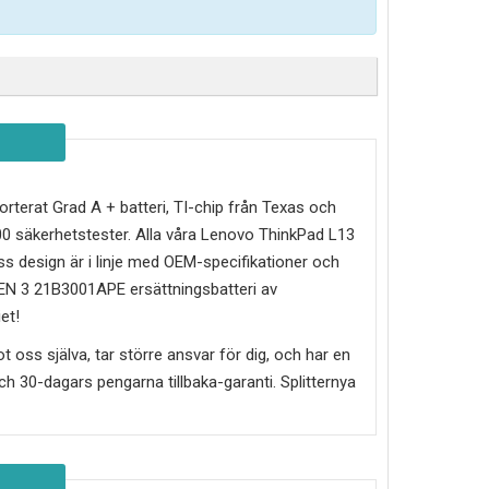
mporterat Grad A + batteri, TI-chip från Texas och
 säkerhetstester. Alla våra Lenovo ThinkPad L13
s design är i linje med OEM-specifikationer och
GEN 3 21B3001APE
ersättningsbatteri av
et!
mot oss själva, tar större ansvar för dig, och har en
g och 30-dagars pengarna tillbaka-garanti. Splitternya