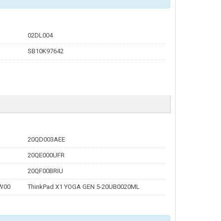
02DL004
SB10K97642
20QD003AEE
20QE000UFR
20QF00BRIU
W00
ThinkPad X1 YOGA GEN 5-20UB0020ML