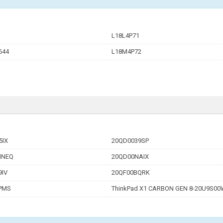
L18L4P71
644
L18M4P72
5IX
20QD0039SP
MNEQ
20QD00NAIX
9IV
20QF00BQRK
PMS
ThinkPad X1 CARBON GEN 8-20U9S00