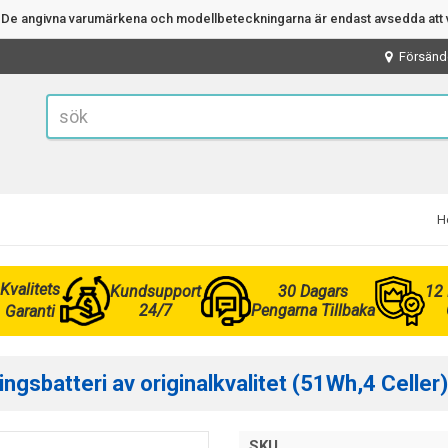
n. De angivna varumärkena och modellbeteckningarna är endast avsedda att v
Försänd
H
Kvalitets
Kundsupport
30 Dagars
12
24/7
Pengarna Tillbaka
Garanti
sbatteri av originalkvalitet (51Wh,4 Celler)
SKU