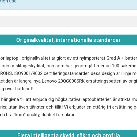
mmon use.
Originalkvalitet, internationella standarder
ör laptop i originalkvalitet är gjort av ett nyimporterat Grad A + batt
r och är slitageskyddat, och som har genomgått mer än 100 säkerhe
, ROHS, ISO9001/9002 certifieringsstandarder, dess design är i linj
tetiden är längre, nya
Lenovo 20QG000SRK
ersättningsbatteri av orig
g över batteriet!
hängivna till att erbjuda dig högkalitativa laptopbatterier, är strikta 
erier, utan även tjänster och tillit! Vi erbjuder en ettårig fri ersättnin
och bra "kärn"-quality, dubbel försäkran.
Flera intelligenta skydd, säkra och orofria