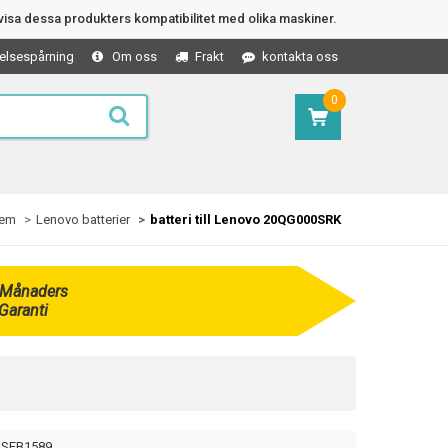
isa dessa produkters kompatibilitet med olika maskiner.
elsespårning
Om oss
Frakt
kontakta oss
0
em
Lenovo batterier
batteri till Lenovo 20QG000SRK
 Månaders
Garanti
SEB1589