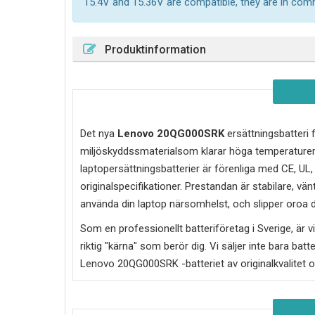
15.4V and 15.36V are compatible, they are in co
Produktinformation
Det nya
Lenovo 20QG000SRK
ersättningsbatteri f
miljöskyddssmaterialsom klarar höga temperature
laptopersättningsbatterier är förenliga med CE, UL
originalspecifikationer. Prestandan är stabilare, vän
använda din laptop närsomhelst, och slipper oroa di
Som en professionellt batteriföretag i Sverige, är vi 
riktig "kärna" som berör dig. Vi säljer inte bara batt
Lenovo 20QG000SRK
-batteriet av originalkvalitet 