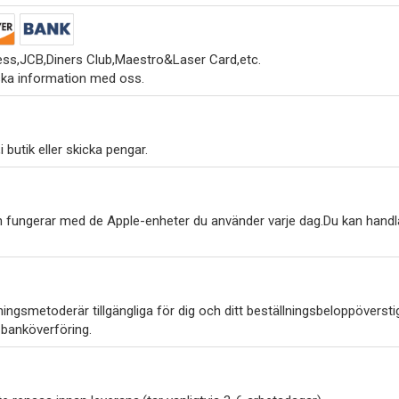
ss,JCB,Diners Club,Maestro&Laser Card,etc.
ska information med oss.
 butik eller skicka pengar.
h fungerar med de Apple-enheter du använder varje dag.Du kan handl
ngsmetoderär tillgängliga för dig och ditt beställningsbeloppöverstig
 banköverföring.