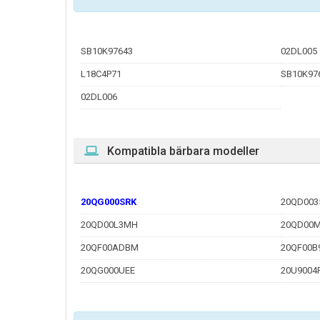
SB10K97643
02DL005
L18C4P71
SB10K97
02DL006
Kompatibla bärbara modeller
20QG000SRK
20QD003
20QD00L3MH
20QD00
20QF00ADBM
20QF00B
20QG000UEE
20U9004