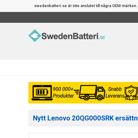
swedenbatteri.se är inte anslutet till några OEM-märke
900 000+
Snabb
Produkter
Leverans
Nytt Lenovo 20QG000SRK ersättning