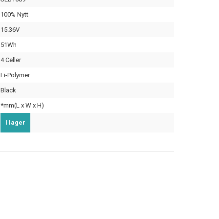
100% Nytt
15.36V
51Wh
4 Celler
Li-Polymer
Black
*mm(L x W x H)
I lager