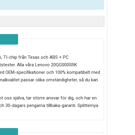
eri, TI-chip från Texas och ABS + PC
tstester. Alla våra Lenovo 20QG000SRK
e med OEM-specifikationer och 100% kompatibelt med
inalkvalitet passar olika omständigheter, så du kan
mot oss själva, tar större ansvar för dig, och har en
g och 30-dagars pengarna tillbaka-garanti. Splitternya