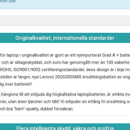
mmon use.
Originalkvalitet, internationella standarder
för laptop i originalkvalitet är gjort av ett nyimporterat Grad A + bat
r och är slitageskyddat, och som har genomgått mer än 100 säkerh
, ROHS, ISO9001/9002 certifieringsstandarder, dess design är i linj
tetiden är längre, nya
Lenovo 20QG000SMX
ersättningsbatteri av orig
g över batteriet!
hängivna till att erbjuda dig högkalitativa laptopbatterier, är strikta 
erier, utan även tjänster och tillit! Vi erbjuder en ettårig fri ersättnin
 och bra "kärn"-quality, dubbel försäkran.
Flera intelligenta skydd, säkra och orofria