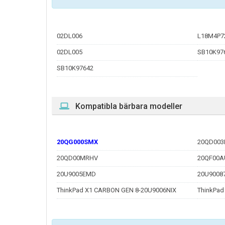
02DL006
L18M4P7
02DL005
SB10K97
SB10K97642
Kompatibla bärbara modeller
20QG000SMX
20QD003
20QD00MRHV
20QF00A
20U9005EMD
20U9008
ThinkPad X1 CARBON GEN 8-20U9006NIX
ThinkPad