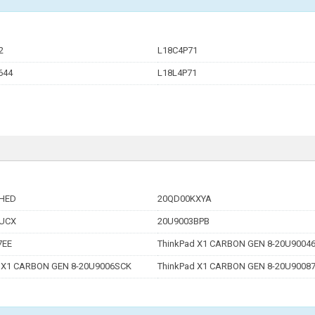
2
L18C4P71
644
L18L4P71
HED
20QD00KXYA
UCX
20U9003BPB
7EE
ThinkPad X1 CARBON GEN 8-20U9004
 X1 CARBON GEN 8-20U9006SCK
ThinkPad X1 CARBON GEN 8-20U9008