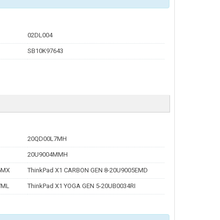
02DL004
SB10K97643
20QD00L7MH
20U9004MMH
6MX
ThinkPad X1 CARBON GEN 8-20U9005EMD
7ML
ThinkPad X1 YOGA GEN 5-20UB0034RI