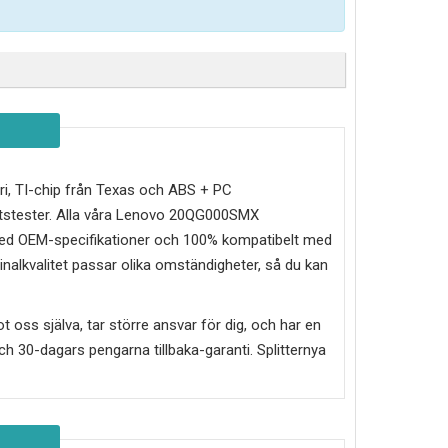
teri, TI-chip från Texas och ABS + PC
etstester. Alla våra Lenovo 20QG000SMX
e med OEM-specifikationer och 100% kompatibelt med
inalkvalitet passar olika omständigheter, så du kan
mot oss själva, tar större ansvar för dig, och har en
g och 30-dagars pengarna tillbaka-garanti. Splitternya