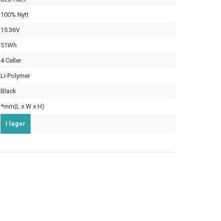
100% Nytt
15.36V
51Wh
4 Celler
Li-Polymer
Black
*mm(L x W x H)
I lager