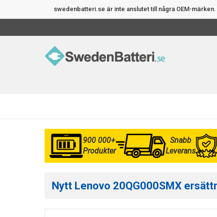
swedenbatteri.se är inte anslutet till några OEM-märke
900 000+
Snabb
Produkter
Leverans
Nytt Lenovo 20QG000SMX ersättning