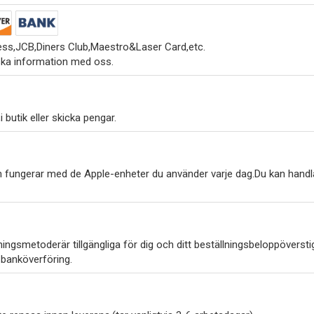
ss,JCB,Diners Club,Maestro&Laser Card,etc.
ska information med oss.
 butik eller skicka pengar.
h fungerar med de Apple-enheter du använder varje dag.Du kan handl
ngsmetoderär tillgängliga för dig och ditt beställningsbeloppöverstig
 banköverföring.