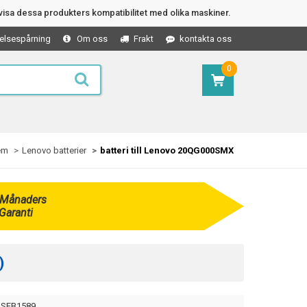
isa dessa produkters kompatibilitet med olika maskiner.
elsespårning
Om oss
Frakt
kontakta oss
0
em
Lenovo batterier
batteri till Lenovo 20QG000SMX
 Månaders
Garanti
)
SEB1589