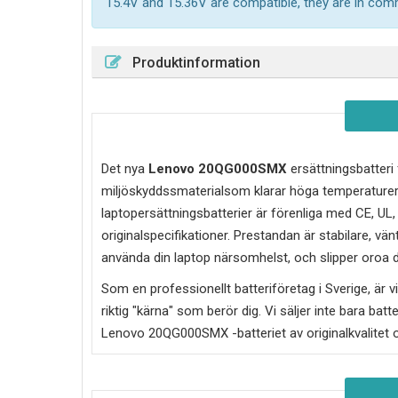
15.4V and 15.36V are compatible, they are in co
Produktinformation
Det nya
Lenovo 20QG000SMX
ersättningsbatteri 
miljöskyddssmaterialsom klarar höga temperature
laptopersättningsbatterier är förenliga med CE, UL
originalspecifikationer. Prestandan är stabilare, vän
använda din laptop närsomhelst, och slipper oroa di
Som en professionellt batteriföretag i Sverige, är vi 
riktig "kärna" som berör dig. Vi säljer inte bara batt
Lenovo 20QG000SMX
-batteriet av originalkvalitet