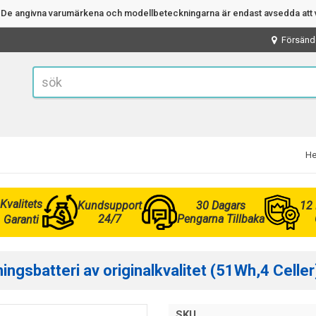
n. De angivna varumärkena och modellbeteckningarna är endast avsedda att v
Försänd
H
Kvalitets
Kundsupport
30 Dagars
12
24/7
Pengarna Tillbaka
Garanti
sbatteri av originalkvalitet (51Wh,4 Celler
SKU