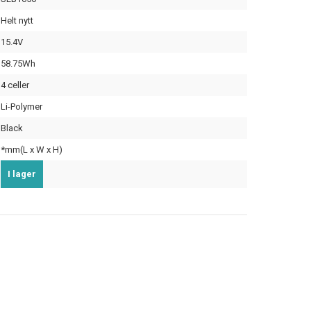
Helt nytt
15.4V
58.75Wh
4 celler
Li-Polymer
Black
*mm(L x W x H)
I lager