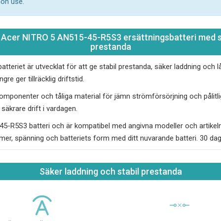
mon use.
 Acer NITRO 5 AN515-45-R5S3 ersättningsbatteri med s
prestanda
atteriet
är utvecklat för att ge stabil prestanda, säker laddning och l
gre ger tillräcklig driftstid.
komponenter och tåliga material för jämn strömförsörjning och pålit
säkrare drift i vardagen.
45-R5S3 batteri
och är kompatibel med angivna modeller och artikel
er, spänning och batteriets form med ditt nuvarande batteri. 30 dagar
Säker laddning och stabil prestanda