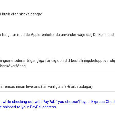
 butik eller skicka pengar.
h fungerar med de Apple-enheter du använder varje dag.Du kan handl
ngsmetoderär tillgängliga för dig och ditt beställningsbeloppöverstig
 banköverföring.
 rensas innan leverans.(tar vanligtvis 3-6 arbetsdagar)
ish while checking out with PayPal,if you choose"Paypal Express Ch
be shipped to your PayPal address.