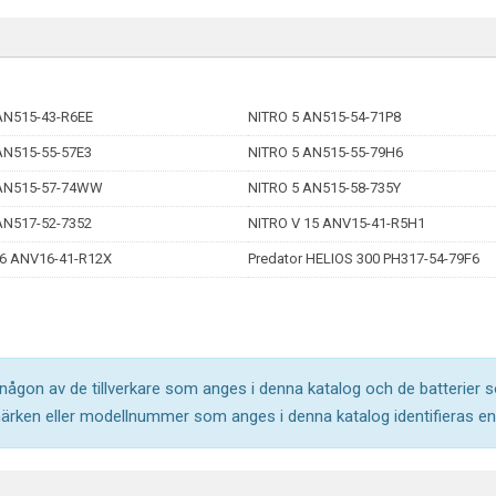
AN515-43-R6EE
NITRO 5 AN515-54-71P8
AN515-55-57E3
NITRO 5 AN515-55-79H6
 AN515-57-74WW
NITRO 5 AN515-58-735Y
AN517-52-7352
NITRO V 15 ANV15-41-R5H1
6 ANV16-41-R12X
Predator HELIOS 300 PH317-54-79F6
l någon av de tillverkare som anges i denna katalog och de batterier s
märken eller modellnummer som anges i denna katalog identifieras end