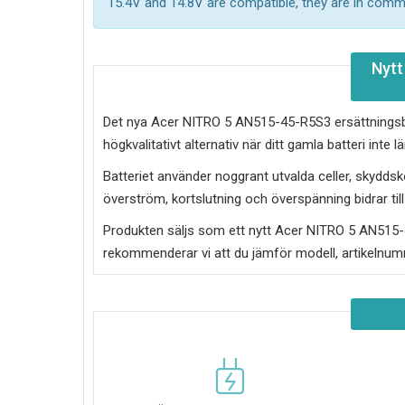
15.4V and 14.8V are compatible, they are in com
Nytt
Det nya
Acer NITRO 5 AN515-45-R5S3 ersättningsb
högkvalitativt alternativ när ditt gamla batteri inte län
Batteriet använder noggrant utvalda celler, skydds
överström, kortslutning och överspänning bidrar till 
Produkten säljs som ett nytt
Acer NITRO 5 AN515-
rekommenderar vi att du jämför modell, artikelnumm