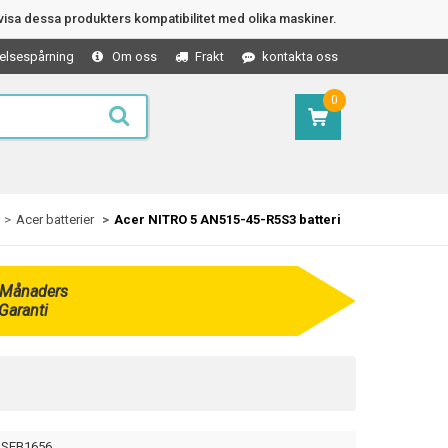
isa dessa produkters kompatibilitet med olika maskiner.
elsespårning
Om oss
Frakt
kontakta oss
0
Acer batterier
Acer NITRO 5 AN515-45-R5S3 batteri
 Månaders
Garanti
SEB1656