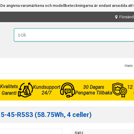
n. De angivna varumärkena och modellbeteckningarna är endast avsedda att v
Försänd
Hem
Kvalitets
Kundsupport
30 Dagars
12
24/7
Pengarna Tillbaka
Garanti
515-45-R5S3 (58.75Wh, 4 celler)
SKU