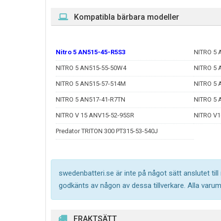
Kompatibla bärbara modeller
Nitro 5 AN515-45-R5S3
NITRO 5 
NITRO 5 AN515-55-50W4
NITRO 5 
NITRO 5 AN515-57-514M
NITRO 5
NITRO 5 AN517-41-R7TN
NITRO 5 
NITRO V 15 ANV15-52-95SR
NITRO V1
Predator TRITON 300 PT315-53-540J
swedenbatteri.se är inte på något sätt anslutet til
godkänts av någon av dessa tillverkare. Alla varu
FRAKTSÄTT