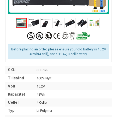
Before placing an order, please ensure your old battery is 15.2V
48Wh(4 cell), not a 11.4V, 3 cell battery.
SKU
SEB695
Tillstånd
100% Nytt
Volt
15.2V
Kapacitet
48Wh
Celler
4 Celler
Typ
Li-Polymer