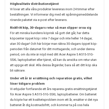
Högkvalitativ distributionstjänst
Vi lovar att alla våra produkter levereras inom 24 timmar efter
beställningen. Vi informerar dig med ett spårningsmeddelande
rörande paketet via e-post efter leverans.
Riskfritt köp, 30-dagars retur så man slipper oroa sig
För att minska kundens köprisk så gott det går, har detta
köpcenter öppet köp i inte 7 dagar och inte heller 14 dagar,
utan 30 dagar! Och här börjar man räkna 30-dagars öppet köp-
perioden från datumet för ditt mottagande, och under denna
period, om du inte är nöjd med ditt
Acer Aspire 5 A515-51G-
55XL
laptopbatteri eller tjänst, så kan du ansöka om retur utan
att uppge ett skäl. Alla dessa åtgärder, bara så att ditt köp ska
bli säkrare.
Under ett år är ersättning och reparation gratis, vilket
löser tidigare problem
Vi erbjuder fortfarande ett års reparera-gratis ersättningstjänst
för
Acer Aspire 5 A515-51G-55XL
laptopbatterier. Om batteriet
du köpte har ett kvalitetsproblem inom ett år, ersätter vi det nya
batteriet åt dig kostnadsfritt, och kommer ta på oss hela