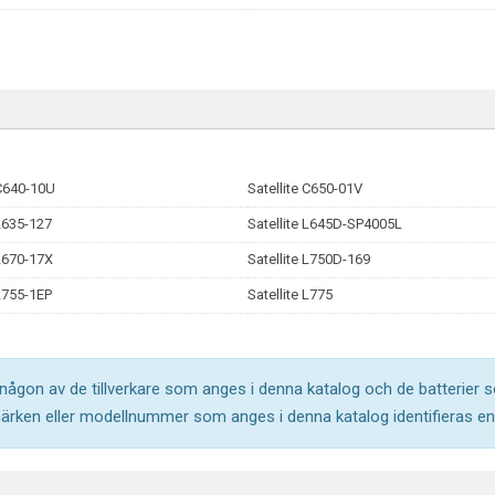
 C640-10U
Satellite C650-01V
 L635-127
Satellite L645D-SP4005L
 L670-17X
Satellite L750D-169
 L755-1EP
Satellite L775
l någon av de tillverkare som anges i denna katalog och de batterier s
märken eller modellnummer som anges i denna katalog identifieras end