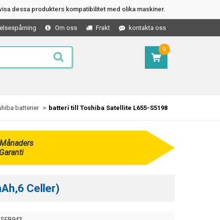
isa dessa produkters kompatibilitet med olika maskiner.
elsespårning
Om oss
Frakt
kontakta oss
0
hiba batterier
batteri till Toshiba Satellite L655-S5198
 Månaders
Garanti
mAh,6 Celler)
SEB943