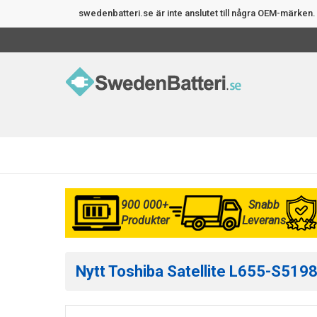
swedenbatteri.se är inte anslutet till några OEM-märke
900 000+
Snabb
Produkter
Leverans
Nytt Toshiba Satellite L655-S5198 