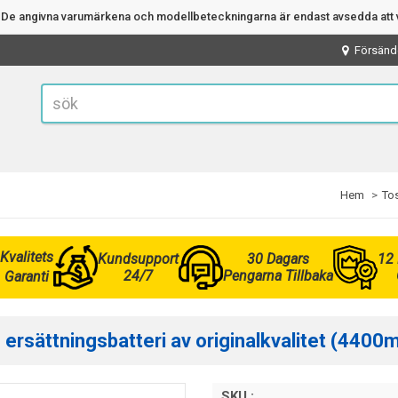
n. De angivna varumärkena och modellbeteckningarna är endast avsedda att v
Försänd
Hem
Tos
Kvalitets
Kundsupport
30 Dagars
12
24/7
Pengarna Tillbaka
Garanti
ersättningsbatteri av originalkvalitet (4400
SKU :