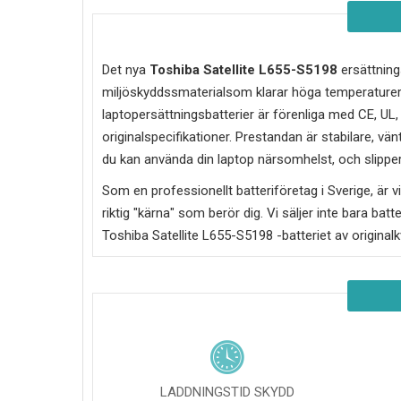
Det nya
Toshiba Satellite L655-S5198
ersättnings
miljöskyddssmaterialsom klarar höga temperaturer 
laptopersättningsbatterier är förenliga med CE, UL
originalspecifikationer. Prestandan är stabilare, vän
du kan använda din laptop närsomhelst, och slipper 
Som en professionellt batteriföretag i Sverige, är vi 
riktig "kärna" som berör dig. Vi säljer inte bara batt
Toshiba Satellite L655-S5198
-batteriet av original
LADDNINGSTID SKYDD