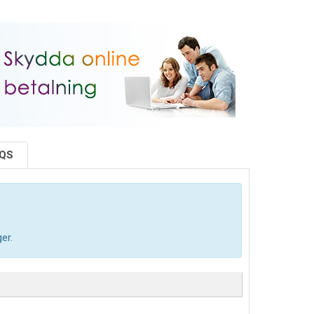
AQS
er.