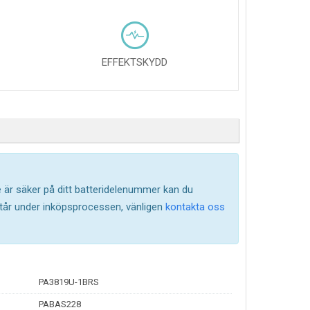
EFFEKTSKYDD
te är säker på ditt batteridelenummer kan du
står under inköpsprocessen, vänligen
kontakta oss
PA3819U-1BRS
PABAS228