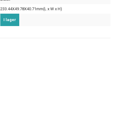
233.44X49.78X40.71mm(L x W x H)
I lager