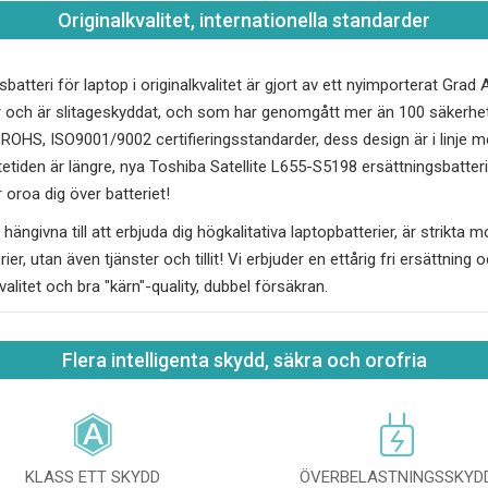
Originalkvalitet, internationella standarder
batteri för laptop i originalkvalitet är gjort av ett nyimporterat Gra
och är slitageskyddat, och som har genomgått mer än 100 säkerhets
, ROHS, ISO9001/9002 certifieringsstandarder, dess design är i linj
tetiden är längre, nya
Toshiba Satellite L655-S5198
ersättningsbatteri
oroa dig över batteriet!
hängivna till att erbjuda dig högkalitativa laptopbatterier, är strikta 
erier, utan även tjänster och tillit! Vi erbjuder en ettårig fri ersättnin
kvalitet och bra "kärn"-quality, dubbel försäkran.
Flera intelligenta skydd, säkra och orofria
KLASS ETT SKYDD
ÖVERBELASTNINGSSKYD