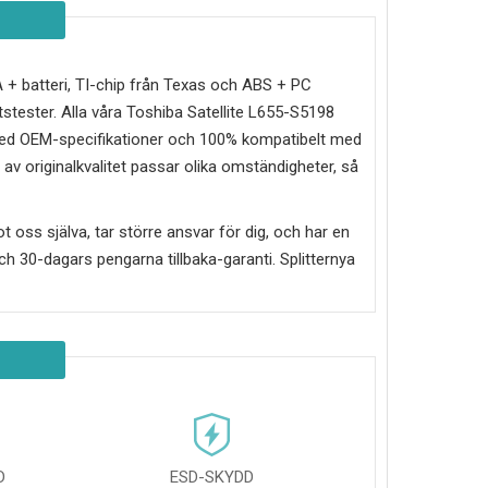
d A + batteri, TI-chip från Texas och ABS + PC
tester. Alla våra Toshiba Satellite L655-S5198
e med OEM-specifikationer och 100% kompatibelt med
 av originalkvalitet passar olika omständigheter, så
mot oss själva, tar större ansvar för dig, och har en
g och 30-dagars pengarna tillbaka-garanti. Splitternya
D
ESD-SKYDD