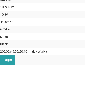
100% Nytt
10.8V
4400mAh
6 Celler
Li-ion
Black
205.00x49.70x20.10mm(L x W x H)
I lager