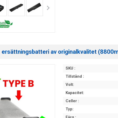
 ersättningsbatteri av originalkvalitet (8800
SKU :
Tillstånd :
Volt:
Kapacitet:
Celler :
Typ:
Färg :