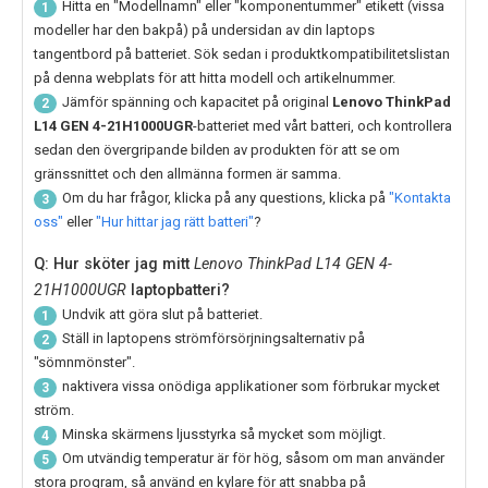
Hitta en "Modellnamn" eller "komponentummer" etikett (vissa
1
modeller har den bakpå) på undersidan av din laptops
tangentbord på batteriet. Sök sedan i produktkompatibilitetslistan
på denna webplats för att hitta modell och artikelnummer.
Jämför spänning och kapacitet på original
Lenovo ThinkPad
2
L14 GEN 4-21H1000UGR
-batteriet med vårt batteri, och kontrollera
sedan den övergripande bilden av produkten för att se om
gränssnittet och den allmänna formen är samma.
Om du har frågor, klicka på any questions, klicka på
"Kontakta
3
oss"
eller
"Hur hittar jag rätt batteri"
?
Q: Hur sköter jag mitt
Lenovo ThinkPad L14 GEN 4-
21H1000UGR
laptopbatteri?
Undvik att göra slut på batteriet.
1
Ställ in laptopens strömförsörjningsalternativ på
2
"sömnmönster".
naktivera vissa onödiga applikationer som förbrukar mycket
3
ström.
Minska skärmens ljusstyrka så mycket som möjligt.
4
Om utvändig temperatur är för hög, såsom om man använder
5
stora program, så använd en kylare för att snabba på