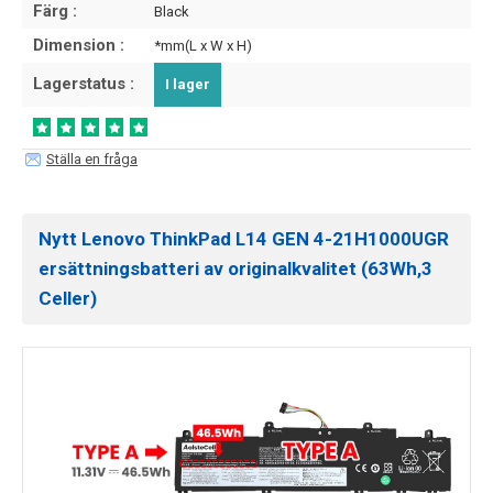
Färg :
Black
Dimension :
*mm(L x W x H)
Lagerstatus :
I lager
Ställa en fråga
Nytt Lenovo ThinkPad L14 GEN 4-21H1000UGR
ersättningsbatteri av originalkvalitet (63Wh,3
Celler)