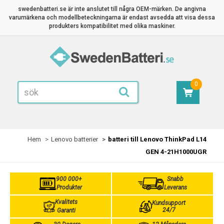
swedenbatteri.se är inte anslutet till några OEM-märken. De angivna
varumärkena och modellbeteckningarna är endast avsedda att visa dessa
produkters kompatibilitet med olika maskiner.
0
Hem
Lenovo batterier
batteri till Lenovo ThinkPad L14
GEN 4-21H1000UGR
900 000+
Snabb
Produkter
Leverans
Kvalitets
Kundsupport
24/7
Garanti