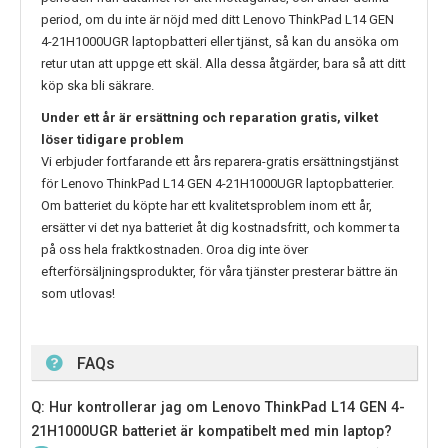
period, om du inte är nöjd med ditt
Lenovo ThinkPad L14 GEN
4-21H1000UGR
laptopbatteri eller tjänst, så kan du ansöka om
retur utan att uppge ett skäl. Alla dessa åtgärder, bara så att ditt
köp ska bli säkrare.
Under ett år är ersättning och reparation gratis, vilket
löser tidigare problem
Vi erbjuder fortfarande ett års reparera-gratis ersättningstjänst
för
Lenovo ThinkPad L14 GEN 4-21H1000UGR
laptopbatterier.
Om batteriet du köpte har ett kvalitetsproblem inom ett år,
ersätter vi det nya batteriet åt dig kostnadsfritt, och kommer ta
på oss hela fraktkostnaden. Oroa dig inte över
efterförsäljningsprodukter, för våra tjänster presterar bättre än
som utlovas!
FAQs
Q: Hur kontrollerar jag om Lenovo ThinkPad L14 GEN 4-
21H1000UGR batteriet är kompatibelt med min laptop?