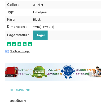
Celler :
3 Celler
Typ:
Li-Polymer
Färg :
Black
Dimension :
*mm(L x W x H)
Lagerstatus :
I lager
Ställa en fråga
BESKRIVNING
OMDÖMEN