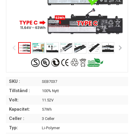
SKU :
SEB7037
Tillstånd :
100% Nytt
Volt:
11.52V
Kapacitet:
57Wh
Celler :
3 Celler
Typ:
Li-Polymer