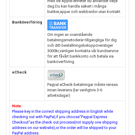
med de Apple-enheter du använder varje
dag.Du kan handla säkert i många
butiker,appar och webbsidor utan kontakt.
Banköverföring
Om ingen av ovanstående
betalningsmetoderär tillgängliga för dig
och ditt beställningsbeloppöverstiger
3000kr,vänligen kontakta vår kundservice
för att fåvårt bankkonto och betala via
banköverföring.
eCheck
Paypal eCheck-betalningar måste rensas
innan leverans.(tar vanligtvis 3-6
arbetsdagar)
Note:
Please key in the correct shipping address in English while
checking out with PayPal,if you choose"Paypal Express
Checkout"as the check out process(not supply one shipping
address on our website),or the order will be shipped to your
PayPal address.