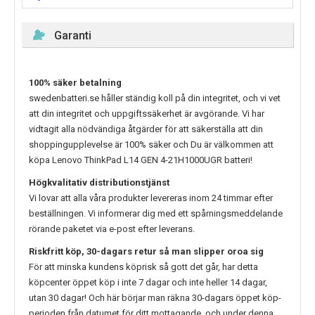
Garanti
100% säker betalning
swedenbatteri.se håller ständig koll på din integritet, och vi vet
att din integritet och uppgiftssäkerhet är avgörande. Vi har
vidtagit alla nödvändiga åtgärder för att säkerställa att din
shoppingupplevelse är 100% säker och Du är välkommen att
köpa
Lenovo ThinkPad L14 GEN 4-21H1000UGR
batteri!
Högkvalitativ distributionstjänst
Vi lovar att alla våra produkter levereras inom 24 timmar efter
beställningen. Vi informerar dig med ett spårningsmeddelande
rörande paketet via e-post efter leverans.
Riskfritt köp, 30-dagars retur så man slipper oroa sig
För att minska kundens köprisk så gott det går, har detta
köpcenter öppet köp i inte 7 dagar och inte heller 14 dagar,
utan 30 dagar! Och här börjar man räkna 30-dagars öppet köp-
perioden från datumet för ditt mottagande, och under denna