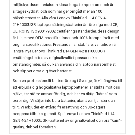
miljöskyddssmaterialsom klarar höga temperaturer och är
slitageskyddat, och som har genomgått mer än 100
säkerhetstester. Alla våra Lenovo ThinkPad L14 GEN 4-
21H1000UGR laptopersättningsbatterier är förenliga med CE,
UL, ROHS, ISO9001/9002 certifieringsstandarder, dess design
är i linje med OEM-specifikationer och 100% kompatibelt med
originalspecifikationer. Prestandan är stabilare, väntetiden är
längre, nya
Lenovo ThinkPad L14 GEN 4-21H1000UGR
ersättningsbatteri av originalkvalitet passar olika
omständigheter, så du kan använda din laptop närsomhelst,
och slipper oroa dig över batteriet!
Som en professionellt batteriföretag i Sverige, är vi hängivna till
att erbjuda dig högkalitativa laptopbatterier, är strikta mot oss
själva, tar större ansvar för dig, och har en riktig "kärna" som
berör dig. Vi säljer inte bara batterier, utan även tjänster och
tillit! Vi erbjuder en ettårig fri ersättning och 30-dagars
pengarna tillbaka-garanti. Splitternya
Lenovo ThinkPad L14
GEN 4-21H1000UGR
-batteriet av originalkvalitet och bra "kärn"-
quality, dubbel försäkran.