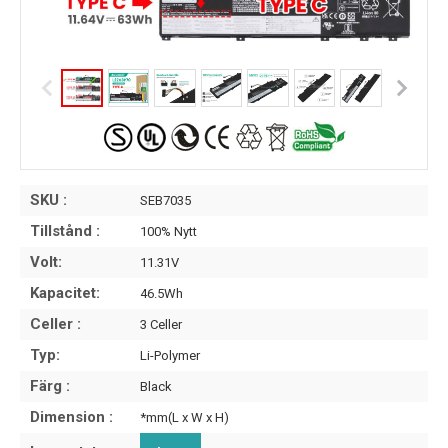
SKU :
SEB7035
Tillstånd :
100% Nytt
Volt:
11.31V
Kapacitet:
46.5Wh
Celler :
3 Celler
Typ:
Li-Polymer
Färg :
Black
Dimension :
*mm(L x W x H)