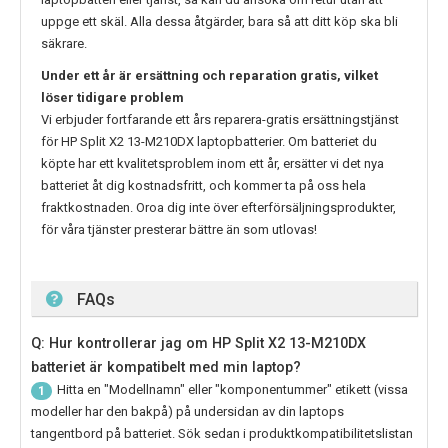
uppge ett skäl. Alla dessa åtgärder, bara så att ditt köp ska bli
säkrare.
Under ett år är ersättning och reparation gratis, vilket
löser tidigare problem
Vi erbjuder fortfarande ett års reparera-gratis ersättningstjänst
för
HP Split X2 13-M210DX
laptopbatterier. Om batteriet du
köpte har ett kvalitetsproblem inom ett år, ersätter vi det nya
batteriet åt dig kostnadsfritt, och kommer ta på oss hela
fraktkostnaden. Oroa dig inte över efterförsäljningsprodukter,
för våra tjänster presterar bättre än som utlovas!
FAQs
Q: Hur kontrollerar jag om HP Split X2 13-M210DX
batteriet är kompatibelt med min laptop?
Hitta en "Modellnamn" eller "komponentummer" etikett (vissa
1
modeller har den bakpå) på undersidan av din laptops
tangentbord på batteriet. Sök sedan i produktkompatibilitetslistan