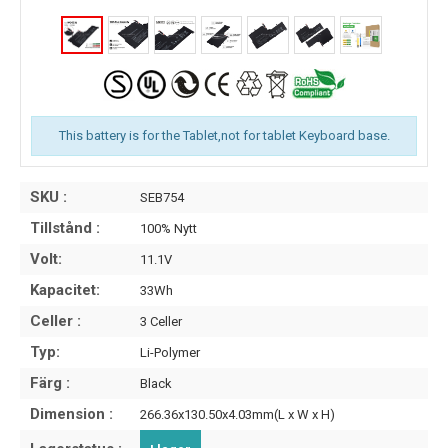
This battery is for the Tablet,not for tablet Keyboard base.
SKU :
SEB754
Tillstånd :
100% Nytt
Volt:
11.1V
Kapacitet:
33Wh
Celler :
3 Celler
Typ:
Li-Polymer
Färg :
Black
Dimension :
266.36x130.50x4.03mm(L x W x H)