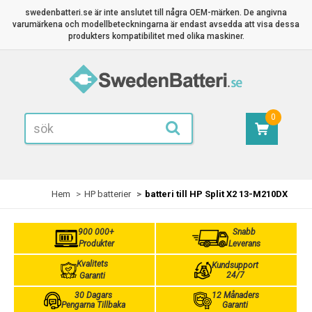
swedenbatteri.se är inte anslutet till några OEM-märken. De angivna
varumärkena och modellbeteckningarna är endast avsedda att visa dessa
produkters kompatibilitet med olika maskiner.
0
Hem
HP batterier
batteri till HP Split X2 13-M210DX
900 000+
Snabb
Produkter
Leverans
Kvalitets
Kundsupport
24/7
Garanti
30 Dagars
12 Månaders
Pengarna Tillbaka
Garanti