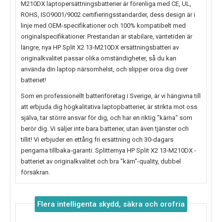
M210DX laptopersättningsbatterier är förenliga med CE, UL,
ROHS, ISO9001/9002 certifieringsstandarder, dess design är i
linje med OEM-specifikationer och 100% kompatibelt med
originalspecifikationer. Prestandan är stabilare, väntetiden är
längre, nya
HP Split X2 13-M210DX
ersättningsbatteri av
originalkvalitet passar olika omständigheter, så du kan
använda din laptop närsomhelst, och slipper oroa dig över
batteriet!
Som en professionellt batteriföretag i Sverige, är vi hängivna till
att erbjuda dig högkalitativa laptopbatterier, är strikta mot oss
själva, tar större ansvar för dig, och har en riktig "kärna" som
berör dig. Vi säljer inte bara batterier, utan även tjänster och
tillit! Vi erbjuder en ettårig fri ersättning och 30-dagars
pengarna tillbaka-garanti. Splitternya
HP Split X2 13-M210DX
-
batteriet av originalkvalitet och bra "kärn"-quality, dubbel
försäkran.
Flera intelligenta skydd, säkra och orofria