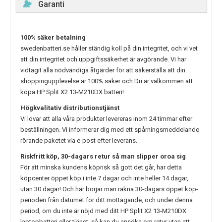
Garanti
100% säker betalning
swedenbatteri.se håller ständig koll på din integritet, och vi vet
att din integritet och uppgiftssäkerhet är avgörande. Vi har
vidtagit alla nödvändiga åtgärder för att säkerställa att din
shoppingupplevelse är 100% säker och Du är välkommen att
köpa
HP Split X2 13-M210DX
batteri!
Högkvalitativ distributionstjänst
Vi lovar att alla våra produkter levereras inom 24 timmar efter
beställningen. Vi informerar dig med ett spårningsmeddelande
rörande paketet via e-post efter leverans.
Riskfritt köp, 30-dagars retur så man slipper oroa sig
För att minska kundens köprisk så gott det går, har detta
köpcenter öppet köp i inte 7 dagar och inte heller 14 dagar,
utan 30 dagar! Och här börjar man räkna 30-dagars öppet köp-
perioden från datumet för ditt mottagande, och under denna
period, om du inte är nöjd med ditt
HP Split X2 13-M210DX
laptopbatteri eller tjänst, så kan du ansöka om retur utan att