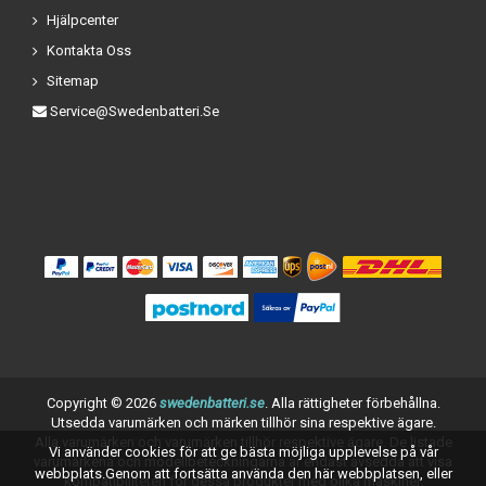
Hjälpcenter
Kontakta Oss
Sitemap
Service@swedenbatteri.se
Copyright ©
2026
swedenbatteri.se
. Alla rättigheter förbehållna.
Utsedda varumärken och märken tillhör sina respektive ägare.
Alla varumärken och varumärken tillhör respektive ägare. De listade
Vi använder cookies för att ge bästa möjliga upplevelse på vår
varumärkena och modellbeteckningarna är endast avsedda att visa
webbplats.Genom att fortsätta använda den här webbplatsen, eller
kompatibiliteten för dessa produkter med olika maskiner.