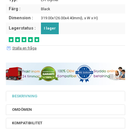
Färg :
Black
Dimension :
319.00x126.00x4.40mm(L x W x H)
Lagerstatus :
I lager
Ställa en fråga
BESKRIVNING
OMDÖMEN
KOMPATIBILITET