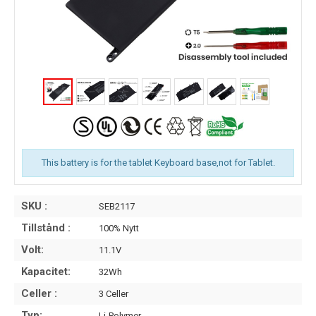
This battery is for the tablet Keyboard base,not for Tablet.
SKU :
SEB2117
Tillstånd :
100% Nytt
Volt:
11.1V
Kapacitet:
32Wh
Celler :
3 Celler
Typ:
Li-Polymer