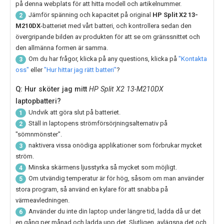
på denna webplats för att hitta modell och artikelnummer.
Jämför spänning och kapacitet på original
HP Split X2 13-
2
M210DX
-batteriet med vårt batteri, och kontrollera sedan den
övergripande bilden av produkten för att se om gränssnittet och
den allmänna formen är samma.
Om du har frågor, klicka på any questions, klicka på
"Kontakta
3
oss"
eller
"Hur hittar jag rätt batteri"
?
Q: Hur sköter jag mitt
HP Split X2 13-M210DX
laptopbatteri?
Undvik att göra slut på batteriet.
1
Ställ in laptopens strömförsörjningsalternativ på
2
"sömnmönster".
naktivera vissa onödiga applikationer som förbrukar mycket
3
ström.
Minska skärmens ljusstyrka så mycket som möjligt.
4
Om utvändig temperatur är för hög, såsom om man använder
5
stora program, så använd en kylare för att snabba på
värmeavledningen.
Använder du inte din laptop under längre tid, ladda då ur det
6
en gång per månad och ladda upp det. Slutligen, avlägsna det och