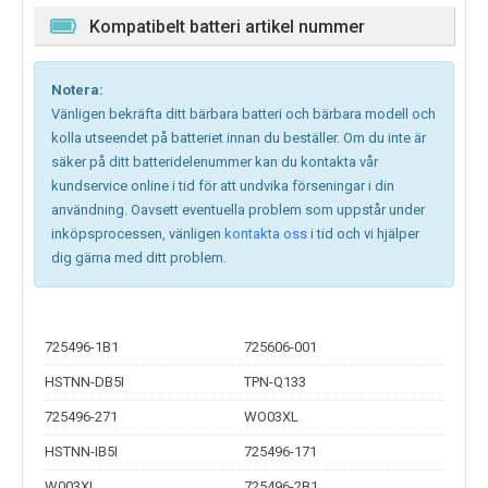
Kompatibelt batteri artikel nummer
Notera:
Vänligen bekräfta ditt bärbara batteri och bärbara modell och
kolla utseendet på batteriet innan du beställer. Om du inte är
säker på ditt batteridelenummer kan du kontakta vår
kundservice online i tid för att undvika förseningar i din
användning. Oavsett eventuella problem som uppstår under
inköpsprocessen, vänligen
kontakta oss
i tid och vi hjälper
dig gärna med ditt problem.
725496-1B1
725606-001
HSTNN-DB5I
TPN-Q133
725496-271
WO03XL
HSTNN-IB5I
725496-171
W003XL
725496-2B1