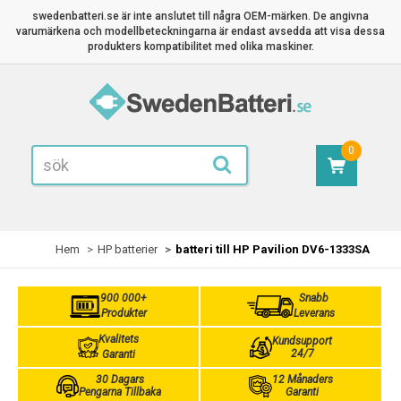
swedenbatteri.se är inte anslutet till några OEM-märken. De angivna
varumärkena och modellbeteckningarna är endast avsedda att visa dessa
produkters kompatibilitet med olika maskiner.
0
Hem
HP batterier
batteri till HP Pavilion DV6-1333SA
900 000+
Snabb
Produkter
Leverans
Kvalitets
Kundsupport
24/7
Garanti
30 Dagars
12 Månaders
Pengarna Tillbaka
Garanti