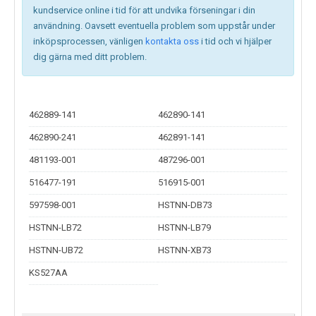
kundservice online i tid för att undvika förseningar i din
användning. Oavsett eventuella problem som uppstår under
inköpsprocessen, vänligen
kontakta oss
i tid och vi hjälper
dig gärna med ditt problem.
462889-141
462890-141
462890-241
462891-141
481193-001
487296-001
516477-191
516915-001
597598-001
HSTNN-DB73
HSTNN-LB72
HSTNN-LB79
HSTNN-UB72
HSTNN-XB73
KS527AA