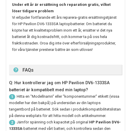
Under ett år är ersättning och reparation gratis, vilket
löser tidigare problem
Vi erbjuder fortfarande ett års reparera-gratis ersättningstjänst
för
HP Pavilion DV6-1333SA
laptopbatterier. Om batteriet du
köpte har ett kvalitetsproblem inom ett år, ersätter vi det nya
batteriet åt dig kostnadsfritt, och kommer ta på oss hela
fraktkostnaden. Oroa dig inte över efterförsäljningsprodukter,
för våra tjänster presterar bättre än som utlovas!
FAQs
Q: Hur kontrollerar jag om HP Pavilion DV6-1333SA
batteriet är kompatibelt med min laptop?
Hitta en "Modellnamn" eller "komponentummer" etikett (vissa
1
modeller har den bakpå) på undersidan av din laptops
tangentbord på batteriet. Sök sedan i produktkompatibilitetslistan
på denna webplats för att hitta modell och artikelnummer.
Jämför spänning och kapacitet på original
HP Pavilion DV6-
2
1333SA
-batteriet med vårt batteri, och kontrollera sedan den