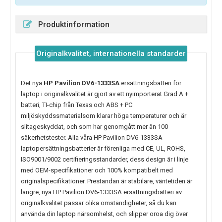
Produktinformation
Originalkvalitet, internationella standarder
Det nya
HP Pavilion DV6-1333SA
ersättningsbatteri för
laptop i originalkvalitet är gjort av ett nyimporterat Grad A +
batteri, TI-chip från Texas och ABS + PC
miljöskyddssmaterialsom klarar höga temperaturer och är
slitageskyddat, och som har genomgått mer än 100
säkerhetstester. Alla våra HP Pavilion DV6-1333SA
laptopersättningsbatterier är förenliga med CE, UL, ROHS,
ISO9001/9002 certifieringsstandarder, dess design är i linje
med OEM-specifikationer och 100% kompatibelt med
originalspecifikationer. Prestandan är stabilare, väntetiden är
längre, nya
HP Pavilion DV6-1333SA
ersättningsbatteri av
originalkvalitet passar olika omständigheter, så du kan
använda din laptop närsomhelst, och slipper oroa dig över