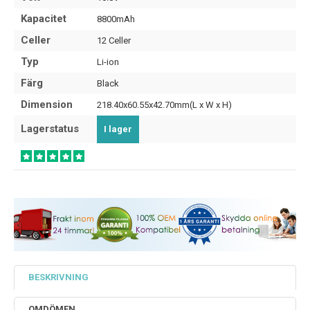
Kapacitet
8800mAh
Celler
12 Celler
Typ
Li-ion
Färg
Black
Dimension
218.40x60.55x42.70mm(L x W x H)
Lagerstatus
I lager
BESKRIVNING
OMDÖMEN