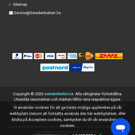
Sitemap
Service@swedenbatteri.se
Copyright ©
2026
swedenbatteri.se
. Alla rättigheter förbehållna.
Utsedda varumärken och märken tillhör sina respektive ägare.
Alla varumärken och varumärken tillhör respektive ägare. De listade
Vi använder cookies för att ge bästa möjliga upplevelse på vår
varumärkena och modellbeteckningarna är endast avsedda att visa
webbplats.Genom att fortsätta använda den här webbplatsen, eller
kompatibiliteten för dessa produkter med olika maskiner.
klicka på Acceptera cookies, samtycker du till vår användning av
swedenbatteri.se är inte anslutet till de ursprungliga tillverkarna av
cookies.
några av dessa batterier eller laddare. Alla produkter på denna sida är
generiska, eftermarknad, reservdelar.