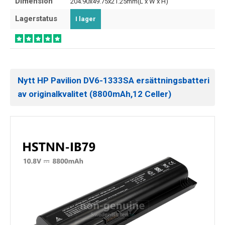
Dimension
204.90x49.75x21.25mm(L x W x H)
Lagerstatus
I lager
Nytt HP Pavilion DV6-1333SA ersättningsbatteri
av originalkvalitet (8800mAh,12 Celler)