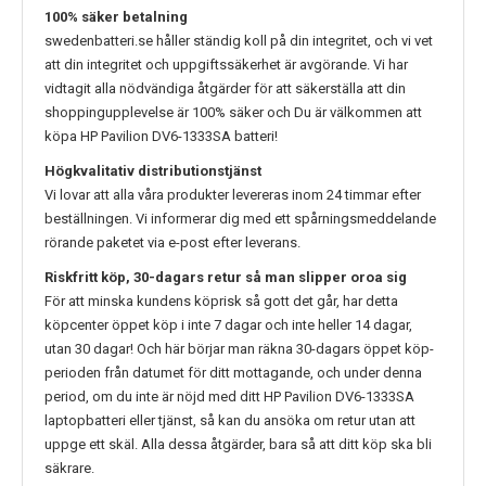
100% säker betalning
swedenbatteri.se håller ständig koll på din integritet, och vi vet
att din integritet och uppgiftssäkerhet är avgörande. Vi har
vidtagit alla nödvändiga åtgärder för att säkerställa att din
shoppingupplevelse är 100% säker och Du är välkommen att
köpa
HP Pavilion DV6-1333SA
batteri!
Högkvalitativ distributionstjänst
Vi lovar att alla våra produkter levereras inom 24 timmar efter
beställningen. Vi informerar dig med ett spårningsmeddelande
rörande paketet via e-post efter leverans.
Riskfritt köp, 30-dagars retur så man slipper oroa sig
För att minska kundens köprisk så gott det går, har detta
köpcenter öppet köp i inte 7 dagar och inte heller 14 dagar,
utan 30 dagar! Och här börjar man räkna 30-dagars öppet köp-
perioden från datumet för ditt mottagande, och under denna
period, om du inte är nöjd med ditt
HP Pavilion DV6-1333SA
laptopbatteri eller tjänst, så kan du ansöka om retur utan att
uppge ett skäl. Alla dessa åtgärder, bara så att ditt köp ska bli
säkrare.