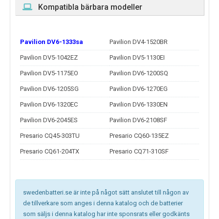
Kompatibla bärbara modeller
Pavilion DV6-1333sa
Pavilion DV4-1520BR
Pavilion DV5-1042EZ
Pavilion DV5-1130EI
Pavilion DV5-1175EO
Pavilion DV6-1200SQ
Pavilion DV6-1205SG
Pavilion DV6-1270EG
Pavilion DV6-1320EC
Pavilion DV6-1330EN
Pavilion DV6-2045ES
Pavilion DV6-2108SF
Presario CQ45-303TU
Presario CQ60-135EZ
Presario CQ61-204TX
Presario CQ71-310SF
swedenbatteri.se är inte på något sätt anslutet till någon av
de tillverkare som anges i denna katalog och de batterier
som säljs i denna katalog har inte sponsrats eller godkänts