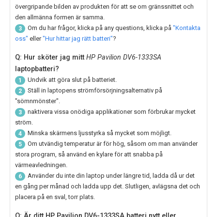
övergripande bilden av produkten för att se om gränssnittet och
den allmänna formen är samma.
Om du har frågor, klicka på any questions, klicka på
"Kontakta
3
oss"
eller
"Hur hittar jag rätt batteri"
?
Q: Hur sköter jag mitt
HP Pavilion DV6-1333SA
laptopbatteri?
Undvik att göra slut på batteriet.
1
Ställ in laptopens strömförsörjningsalternativ på
2
"sömnmönster".
naktivera vissa onödiga applikationer som förbrukar mycket
3
ström.
Minska skärmens ljusstyrka så mycket som möjligt.
4
Om utvändig temperatur är för hög, såsom om man använder
5
stora program, så använd en kylare för att snabba på
värmeavledningen.
Använder du inte din laptop under längre tid, ladda då ur det
6
en gång per månad och ladda upp det. Slutligen, avlägsna det och
placera på en sval, torr plats.
Q: Är ditt HP Pavilion DV6-1333SA batteri nytt eller