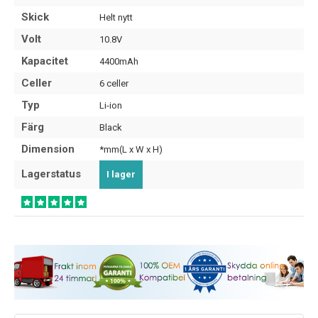
Skick
Helt nytt
Volt
10.8V
Kapacitet
4400mAh
Celler
6 celler
Typ
Li-ion
Färg
Black
Dimension
*mm(L x W x H)
Lagerstatus
I lager