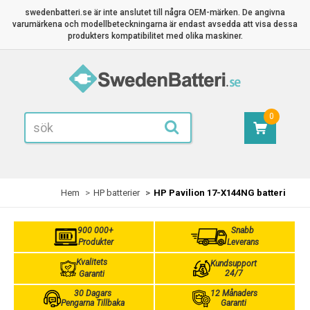
swedenbatteri.se är inte anslutet till några OEM-märken. De angivna
varumärkena och modellbeteckningarna är endast avsedda att visa dessa
produkters kompatibilitet med olika maskiner.
0
Hem
HP batterier
HP Pavilion 17-X144NG batteri
900 000+
Snabb
Produkter
Leverans
Kvalitets
Kundsupport
24/7
Garanti
30 Dagars
12 Månaders
Pengarna Tillbaka
Garanti