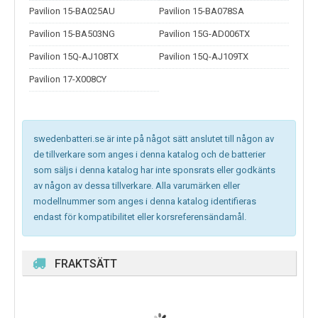
Pavilion 15-BA025AU
Pavilion 15-BA078SA
Pavilion 15-BA503NG
Pavilion 15G-AD006TX
Pavilion 15Q-AJ108TX
Pavilion 15Q-AJ109TX
Pavilion 17-X008CY
swedenbatteri.se är inte på något sätt anslutet till någon av
de tillverkare som anges i denna katalog och de batterier
som säljs i denna katalog har inte sponsrats eller godkänts
av någon av dessa tillverkare. Alla varumärken eller
modellnummer som anges i denna katalog identifieras
endast för kompatibilitet eller korsreferensändamål.
FRAKTSÄTT