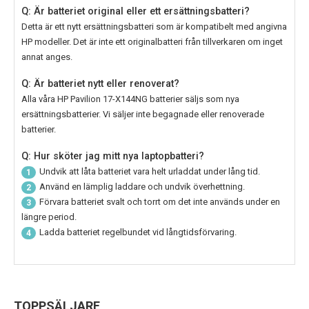
Q: Är batteriet original eller ett ersättningsbatteri?
Detta är ett nytt ersättningsbatteri som är kompatibelt med angivna
HP modeller. Det är inte ett originalbatteri från tillverkaren om inget
annat anges.
Q: Är batteriet nytt eller renoverat?
Alla våra
HP Pavilion 17-X144NG batterier
säljs som nya
ersättningsbatterier. Vi säljer inte begagnade eller renoverade
batterier.
Q: Hur sköter jag mitt nya laptopbatteri?
Undvik att låta batteriet vara helt urladdat under lång tid.
1
Använd en lämplig laddare och undvik överhettning.
2
Förvara batteriet svalt och torrt om det inte används under en
3
längre period.
Ladda batteriet regelbundet vid långtidsförvaring.
4
TOPPSÄLJARE