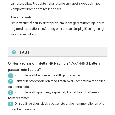
vår returpolicy. Produkten ska returneras i gott skick och med
komplett tillbehör om retur begärs.
1 års garanti
Om batteriet får ett kvalitetsproblem inom garantitiden hjälper vi
dig med reparation, ersättning eller annan lämplig lösning enligt
våra garantivillkor.
FAQs
Q: Hur vet jag om detta HP Pavilion 17-X144NG batteri
passar min laptop?
Kontrollera artikelnumret på ditt gamla batteri.
1
Jämför laptopmodellen med listan över kompatibla modeller
2
på denna sida.
Kontrollera att spänning, kapacitet, kontakt och batteriets
3
form stämmer.
Om du är osäker, skicka batteriets artikelnummer eller en bild
4
till vår kundservice.