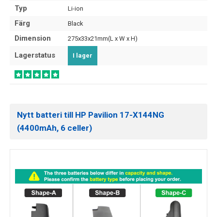
Typ
Li-ion
Färg
Black
Dimension
275x33x21mm(L x W x H)
Lagerstatus
I lager
Nytt batteri till HP Pavilion 17-X144NG
(4400mAh, 6 celler)