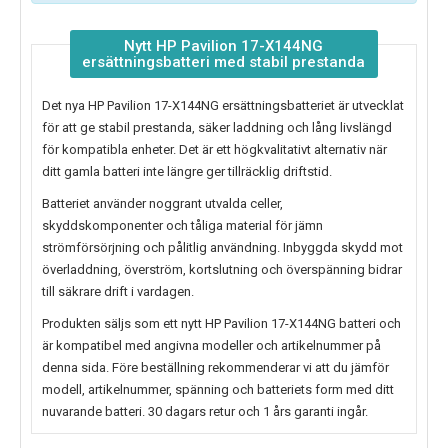
Nytt HP Pavilion 17-X144NG
ersättningsbatteri med stabil prestanda
Det nya
HP Pavilion 17-X144NG ersättningsbatteriet
är utvecklat
för att ge stabil prestanda, säker laddning och lång livslängd
för kompatibla enheter. Det är ett högkvalitativt alternativ när
ditt gamla batteri inte längre ger tillräcklig driftstid.
Batteriet använder noggrant utvalda celler,
skyddskomponenter och tåliga material för jämn
strömförsörjning och pålitlig användning. Inbyggda skydd mot
överladdning, överström, kortslutning och överspänning bidrar
till säkrare drift i vardagen.
Produkten säljs som ett nytt
HP Pavilion 17-X144NG batteri
och
är kompatibel med angivna modeller och artikelnummer på
denna sida. Före beställning rekommenderar vi att du jämför
modell, artikelnummer, spänning och batteriets form med ditt
nuvarande batteri. 30 dagars retur och 1 års garanti ingår.