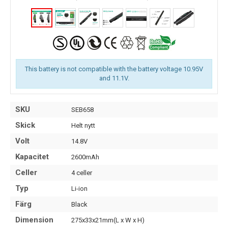
This battery is not compatible with the battery voltage 10.95V
and 11.1V.
SKU
SEB658
Skick
Helt nytt
Volt
14.8V
Kapacitet
2600mAh
Celler
4 celler
Typ
Li-ion
Färg
Black
Dimension
275x33x21mm(L x W x H)