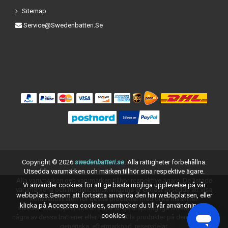
Sitemap
Service@swedenbatteri.se
Copyright ©
2026
swedenbatteri.se
. Alla rättigheter förbehållna.
Utsedda varumärken och märken tillhör sina respektive ägare.
Alla varumärken och varumärken tillhör respektive ägare. De listade
Vi använder cookies för att ge bästa möjliga upplevelse på vår
varumärkena och modellbeteckningarna är endast avsedda att visa
webbplats.Genom att fortsätta använda den här webbplatsen, eller
kompatibiliteten för dessa produkter med olika maskiner.
klicka på Acceptera cookies, samtycker du till vår användning av
swedenbatteri.se är inte anslutet till de ursprungliga tillverkarna av
cookies.
några av dessa batterier eller laddare. Alla produkter på denna sida är
generiska, eftermarknad, reservdelar.