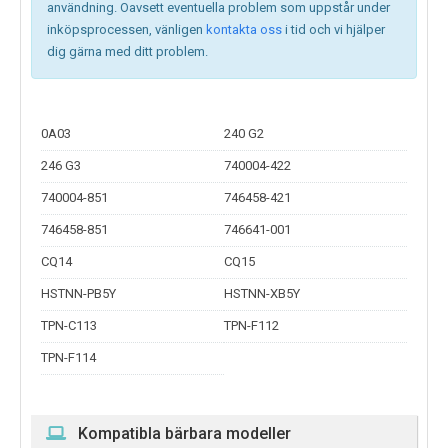
användning. Oavsett eventuella problem som uppstår under
inköpsprocessen, vänligen
kontakta oss
i tid och vi hjälper
dig gärna med ditt problem.
0A03
240 G2
246 G3
740004-422
740004-851
746458-421
746458-851
746641-001
CQ14
CQ15
HSTNN-PB5Y
HSTNN-XB5Y
TPN-C113
TPN-F112
TPN-F114
Kompatibla bärbara modeller