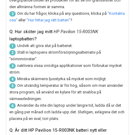
övergripande bilden av produkten för att se om gränssnittet och
den allmänna formen är samma.
Om du har frågor, klicka på any questions, klicka på
"Kontakta
3
oss"
eller
"Hur hittar jag rätt batteri"
?
Q: Hur sköter jag mitt
HP Pavilion 15-R003NK
laptopbatteri?
Undvik att göra slut på batteriet.
1
Ställ in laptopens strömförsörjningsalternativ på
2
"sömnmönster".
naktivera vissa onödiga applikationer som förbrukar mycket
3
ström.
Minska skärmens ljusstyrka så mycket som möjligt.
4
Om utvändig temperatur är för hög, såsom om man använder
5
stora program, så använd en kylare för att snabba på
värmeavledningen.
Använder du inte din laptop under längre tid, ladda då ur det
6
en gång per månad och ladda upp det. Slutligen, avlägsna det och
placera på en sval, torr plats.
Q: Är ditt HP Pavilion 15-R003NK batteri nytt eller