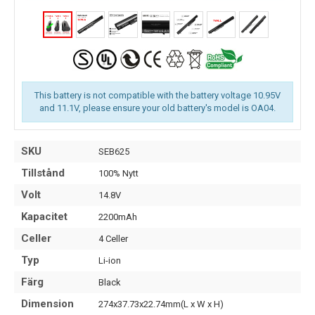
This battery is not compatible with the battery voltage 10.95V
and 11.1V, please ensure your old battery's model is OA04.
SKU
SEB625
Tillstånd
100% Nytt
Volt
14.8V
Kapacitet
2200mAh
Celler
4 Celler
Typ
Li-ion
Färg
Black
Dimension
274x37.73x22.74mm(L x W x H)