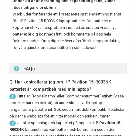
Under ett år är ersättning och reparation gratis, vilket
löser tidigare problem
Vi erbjuder fortfarande ett års reparera-gratis ersättningstjänst
för
HP Pavilion 15-R003NK
laptopbatterier. Om batteriet du
köpte har ett kvalitetsproblem inom ett år, ersätter vi det nya
batteriet åt dig kostnadsfritt, och kommer ta på oss hela
fraktkostnaden. Oroa dig inte över efterförsäljningsprodukter,
för våra tjänster presterar bättre än som utlovas!
FAQs
Q: Hur kontrollerar jag om HP Pavilion 15-R003NK
batteriet är kompatibelt med min laptop?
Hitta en "Modellnamn" eller "komponentummer" etikett (vissa
1
modeller har den bakpå) på undersidan av din laptops
tangentbord på batteriet. Sök sedan i produktkompatibilitetslistan
på denna webplats för att hitta modell och artikelnummer.
Jämför spänning och kapacitet på original
HP Pavilion 15-
2
R003NK
-batteriet med vårt batteri, och kontrollera sedan den