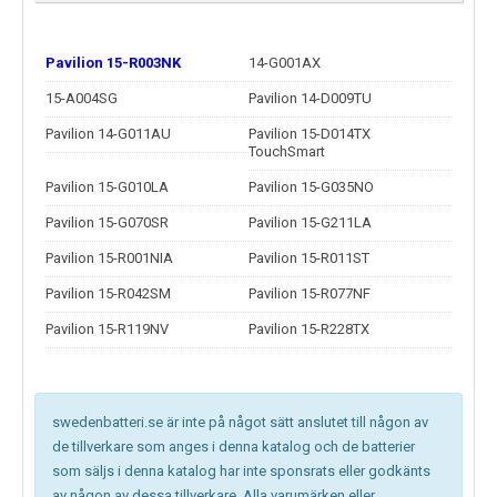
Pavilion 15-R003NK
14-G001AX
15-A004SG
Pavilion 14-D009TU
Pavilion 14-G011AU
Pavilion 15-D014TX
TouchSmart
Pavilion 15-G010LA
Pavilion 15-G035NO
Pavilion 15-G070SR
Pavilion 15-G211LA
Pavilion 15-R001NIA
Pavilion 15-R011ST
Pavilion 15-R042SM
Pavilion 15-R077NF
Pavilion 15-R119NV
Pavilion 15-R228TX
swedenbatteri.se är inte på något sätt anslutet till någon av
de tillverkare som anges i denna katalog och de batterier
som säljs i denna katalog har inte sponsrats eller godkänts
av någon av dessa tillverkare. Alla varumärken eller