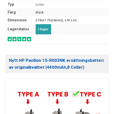
Typ
Li-ion
Färg
Black
Dimension
274x37.73x34mm(L x W x H)
Lagerstatus
I lager
Nytt HP Pavilion 15-R003NK ersättningsbatteri
av originalkvalitet (4400mAh,8 Celler)