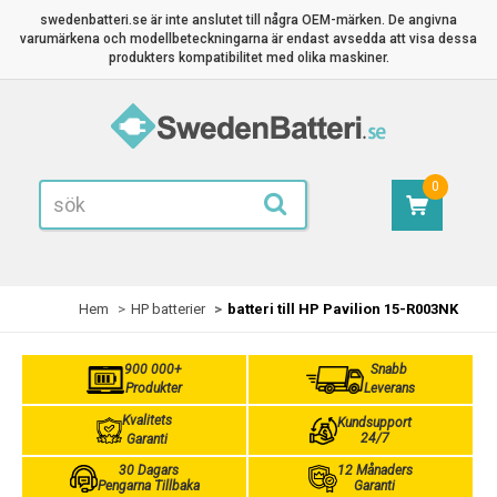
swedenbatteri.se är inte anslutet till några OEM-märken. De angivna
varumärkena och modellbeteckningarna är endast avsedda att visa dessa
produkters kompatibilitet med olika maskiner.
0
Hem
HP batterier
batteri till HP Pavilion 15-R003NK
900 000+
Snabb
Produkter
Leverans
Kvalitets
Kundsupport
24/7
Garanti
30 Dagars
12 Månaders
Pengarna Tillbaka
Garanti