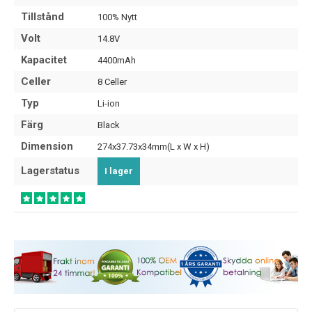
Tillstånd
100% Nytt
Volt
14.8V
Kapacitet
4400mAh
Celler
8 Celler
Typ
Li-ion
Färg
Black
Dimension
274x37.73x34mm(L x W x H)
Lagerstatus
I lager