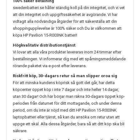
100% säker betalning
swedenbatteri.se håller ständig koll på din integritet, och vi vet
att din integritet och uppgiftssäkerhet är avgörande. Vi har
vidtagit alla nödvändiga åtgärder för att säkerställa att din
shoppingupplevelse är 100% säker och Du är välkommen att
köpa
HP Pavilion 15-R003NK
batteri!
Högkvalitativ distributionstjänst
Vi lovar att alla våra produkter levereras inom 24 timmar efter
beställningen. Vi informerar dig med ett spårningsmeddelande
rörande paketet via e-post efter leverans.
Riskfritt köp, 30-dagars retur så man slipper oroa sig
För att minska kundens köprisk så gott det går, har detta
köpcenter öppet köp i inte 7 dagar och inte heller 14 dagar,
utan 30 dagar! Och här börjar man räkna 30-dagars öppet köp-
perioden från datumet för ditt mottagande, och under denna
period, om du inte är nöjd med ditt
HP Pavilion 15-R003NK
laptopbatteri eller tjänst, så kan du ansöka om retur utan att
uppge ett skäl. Alla dessa åtgärder, bara så att ditt köp ska bli
säkrare.