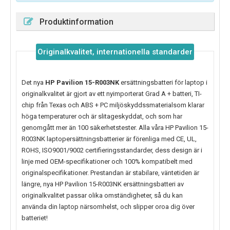
Produktinformation
Originalkvalitet, internationella standarder
Det nya
HP Pavilion 15-R003NK
ersättningsbatteri för laptop i
originalkvalitet är gjort av ett nyimporterat Grad A + batteri, TI-
chip från Texas och ABS + PC miljöskyddssmaterialsom klarar
höga temperaturer och är slitageskyddat, och som har
genomgått mer än 100 säkerhetstester. Alla våra HP Pavilion 15-
R003NK laptopersättningsbatterier är förenliga med CE, UL,
ROHS, ISO9001/9002 certifieringsstandarder, dess design är i
linje med OEM-specifikationer och 100% kompatibelt med
originalspecifikationer. Prestandan är stabilare, väntetiden är
längre, nya
HP Pavilion 15-R003NK
ersättningsbatteri av
originalkvalitet passar olika omständigheter, så du kan
använda din laptop närsomhelst, och slipper oroa dig över
batteriet!