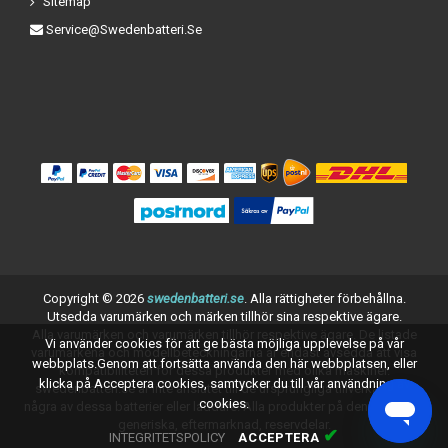
Sitemap
Service@swedenbatteri.se
Copyright ©
2026
swedenbatteri.se
. Alla rättigheter förbehållna.
Utsedda varumärken och märken tillhör sina respektive ägare.
Alla varumärken och varumärken tillhör respektive ägare. De listade
Vi använder cookies för att ge bästa möjliga upplevelse på vår
varumärkena och modellbeteckningarna är endast avsedda att visa
webbplats.Genom att fortsätta använda den här webbplatsen, eller
kompatibiliteten för dessa produkter med olika maskiner.
klicka på Acceptera cookies, samtycker du till vår användning av
swedenbatteri.se är inte anslutet till de ursprungliga tillverkarna av
cookies.
några av dessa batterier eller laddare. Alla produkter på denna sida är
generiska, eftermarknad, reservdelar.
✔
INTEGRITETSPOLICY
ACCEPTERA