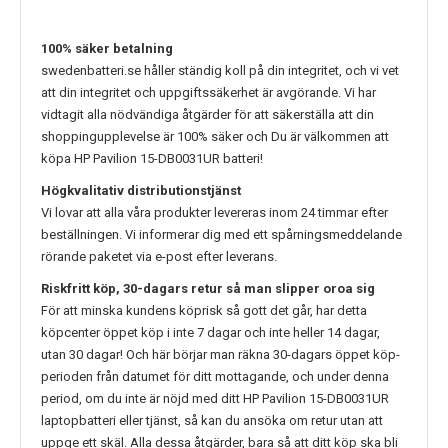
100% säker betalning
swedenbatteri.se håller ständig koll på din integritet, och vi vet
att din integritet och uppgiftssäkerhet är avgörande. Vi har
vidtagit alla nödvändiga åtgärder för att säkerställa att din
shoppingupplevelse är 100% säker och Du är välkommen att
köpa
HP Pavilion 15-DB0031UR
batteri!
Högkvalitativ distributionstjänst
Vi lovar att alla våra produkter levereras inom 24 timmar efter
beställningen. Vi informerar dig med ett spårningsmeddelande
rörande paketet via e-post efter leverans.
Riskfritt köp, 30-dagars retur så man slipper oroa sig
För att minska kundens köprisk så gott det går, har detta
köpcenter öppet köp i inte 7 dagar och inte heller 14 dagar,
utan 30 dagar! Och här börjar man räkna 30-dagars öppet köp-
perioden från datumet för ditt mottagande, och under denna
period, om du inte är nöjd med ditt
HP Pavilion 15-DB0031UR
laptopbatteri eller tjänst, så kan du ansöka om retur utan att
uppge ett skäl. Alla dessa åtgärder, bara så att ditt köp ska bli