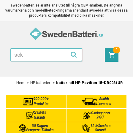
swedenbatteri.se är inte anslutet till några OEM-märken. De angivna
varumärkena och modellbeteckningarna är endast avsedda att visa dessa
produkters kompatibilitet med olika maskiner.
0
Hem
HP batterier
batteri till HP Pavilion 15-DB0031UR
900 000+
Snabb
Produkter
Leverans
Kvalitets
Kundsupport
24/7
Garanti
30 Dagars
12 Månaders
Pengarna Tillbaka
Garanti