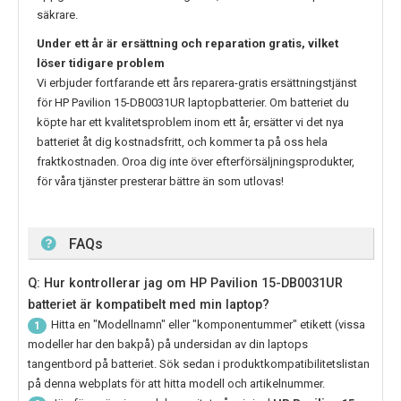
säkrare.
Under ett år är ersättning och reparation gratis, vilket
löser tidigare problem
Vi erbjuder fortfarande ett års reparera-gratis ersättningstjänst
för
HP Pavilion 15-DB0031UR
laptopbatterier. Om batteriet du
köpte har ett kvalitetsproblem inom ett år, ersätter vi det nya
batteriet åt dig kostnadsfritt, och kommer ta på oss hela
fraktkostnaden. Oroa dig inte över efterförsäljningsprodukter,
för våra tjänster presterar bättre än som utlovas!
FAQs
Q: Hur kontrollerar jag om HP Pavilion 15-DB0031UR
batteriet är kompatibelt med min laptop?
Hitta en "Modellnamn" eller "komponentummer" etikett (vissa
1
modeller har den bakpå) på undersidan av din laptops
tangentbord på batteriet. Sök sedan i produktkompatibilitetslistan
på denna webplats för att hitta modell och artikelnummer.