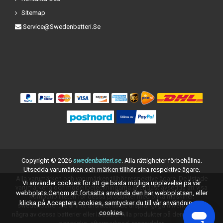
Sitemap
Service@swedenbatteri.se
Copyright ©
2026
swedenbatteri.se
. Alla rättigheter förbehållna.
Utsedda varumärken och märken tillhör sina respektive ägare.
Alla varumärken och varumärken tillhör respektive ägare. De listade
Vi använder cookies för att ge bästa möjliga upplevelse på vår
varumärkena och modellbeteckningarna är endast avsedda att visa
webbplats.Genom att fortsätta använda den här webbplatsen, eller
kompatibiliteten för dessa produkter med olika maskiner.
klicka på Acceptera cookies, samtycker du till vår användning av
swedenbatteri.se är inte anslutet till de ursprungliga tillverkarna av
cookies.
några av dessa batterier eller laddare. Alla produkter på denna sida är