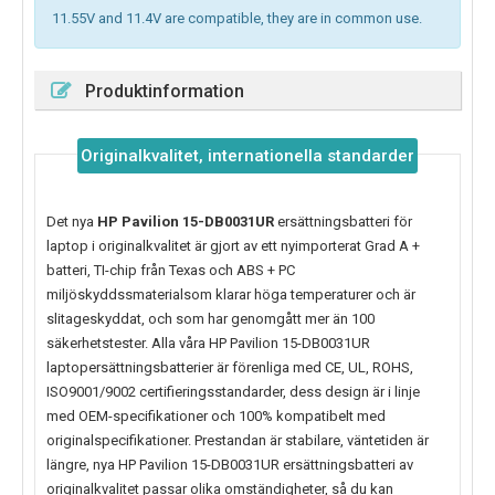
11.55V and 11.4V are compatible, they are in common use.
Produktinformation
Originalkvalitet, internationella standarder
Det nya
HP Pavilion 15-DB0031UR
ersättningsbatteri för
laptop i originalkvalitet är gjort av ett nyimporterat Grad A +
batteri, TI-chip från Texas och ABS + PC
miljöskyddssmaterialsom klarar höga temperaturer och är
slitageskyddat, och som har genomgått mer än 100
säkerhetstester. Alla våra HP Pavilion 15-DB0031UR
laptopersättningsbatterier är förenliga med CE, UL, ROHS,
ISO9001/9002 certifieringsstandarder, dess design är i linje
med OEM-specifikationer och 100% kompatibelt med
originalspecifikationer. Prestandan är stabilare, väntetiden är
längre, nya
HP Pavilion 15-DB0031UR
ersättningsbatteri av
originalkvalitet passar olika omständigheter, så du kan