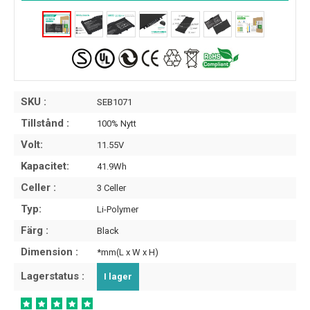
SKU :
SEB1071
Tillstånd :
100% Nytt
Volt:
11.55V
Kapacitet:
41.9Wh
Celler :
3 Celler
Typ:
Li-Polymer
Färg :
Black
Dimension :
*mm(L x W x H)
Lagerstatus :
I lager