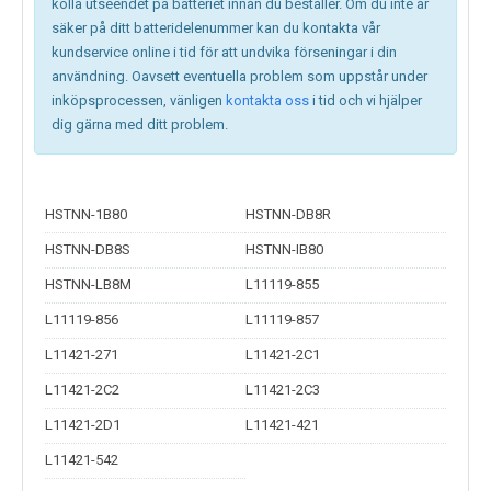
kolla utseendet på batteriet innan du beställer. Om du inte är
säker på ditt batteridelenummer kan du kontakta vår
kundservice online i tid för att undvika förseningar i din
användning. Oavsett eventuella problem som uppstår under
inköpsprocessen, vänligen
kontakta oss
i tid och vi hjälper
dig gärna med ditt problem.
HSTNN-1B80
HSTNN-DB8R
HSTNN-DB8S
HSTNN-IB80
HSTNN-LB8M
L11119-855
L11119-856
L11119-857
L11421-271
L11421-2C1
L11421-2C2
L11421-2C3
L11421-2D1
L11421-421
L11421-542