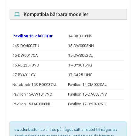
Kompatibla bärbara modeller
Pavilion 15-db0031ur
14-DK0016NS
14S-DQ4004TU
15-DW0008NH
15-DW0017CA
15-DW3052CL
15S-EQ2518ND
17-BY3015NQ
17-BY4011CY
17-CA2511NG
Notebook 15S-FQ0037NL
Pavilion 14-CM0020AU
Pavilion 15-CW1017NO
Pavilion 15-DA0037NV
Pavilion 15-DA0088NU
Pavilion 17-BY0407NG
swedenbatteri.se är inte på något sätt anslutet till någon av