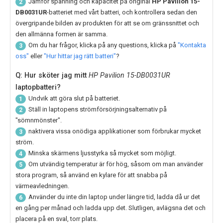
Jämför spänning och kapacitet på original
HP Pavilion 15-
2
DB0031UR
-batteriet med vårt batteri, och kontrollera sedan den
övergripande bilden av produkten för att se om gränssnittet och
den allmänna formen är samma.
Om du har frågor, klicka på any questions, klicka på
"Kontakta
3
oss"
eller
"Hur hittar jag rätt batteri"
?
Q: Hur sköter jag mitt
HP Pavilion 15-DB0031UR
laptopbatteri?
Undvik att göra slut på batteriet.
1
Ställ in laptopens strömförsörjningsalternativ på
2
"sömnmönster".
naktivera vissa onödiga applikationer som förbrukar mycket
3
ström.
Minska skärmens ljusstyrka så mycket som möjligt.
4
Om utvändig temperatur är för hög, såsom om man använder
5
stora program, så använd en kylare för att snabba på
värmeavledningen.
Använder du inte din laptop under längre tid, ladda då ur det
6
en gång per månad och ladda upp det. Slutligen, avlägsna det och
placera på en sval, torr plats.