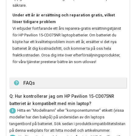
säkrare.
Under ett år är ersättning och reparation gratis, vilket
löser tidigare problem
Vi erbjuder fortfarande ett års reparera-gratis ersättningstjänst
för
HP Pavilion 15-CD075NR
laptopbatterier. Om batteriet du
köpte har ett kvalitetsproblem inom ett år, ersätter vi det nya
batteriet åt dig kostnadsfritt, och kommer ta på oss hela
fraktkostnaden. Oroa dig inte över efterförsäljningsprodukter,
för våra tjänster presterar bättre än som utlovas!
FAQs
Q: Hur kontrollerar jag om HP Pavilion 15-CD075NR
batteriet är kompatibelt med min laptop?
Hitta en "Modellnamn" eller "komponentummer" etikett (vissa
1
modeller har den bakpå) på undersidan av din laptops
tangentbord på batteriet. Sök sedan i produktkompatibilitetslistan
på denna webplats för att hitta modell och artikelnummer.