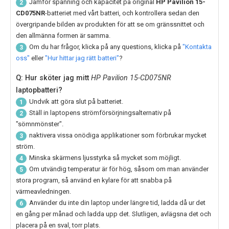
Jämför spänning och kapacitet på original
HP Pavilion 15-
2
CD075NR
-batteriet med vårt batteri, och kontrollera sedan den
övergripande bilden av produkten för att se om gränssnittet och
den allmänna formen är samma.
Om du har frågor, klicka på any questions, klicka på
"Kontakta
3
oss"
eller
"Hur hittar jag rätt batteri"
?
Q: Hur sköter jag mitt
HP Pavilion 15-CD075NR
laptopbatteri?
Undvik att göra slut på batteriet.
1
Ställ in laptopens strömförsörjningsalternativ på
2
"sömnmönster".
naktivera vissa onödiga applikationer som förbrukar mycket
3
ström.
Minska skärmens ljusstyrka så mycket som möjligt.
4
Om utvändig temperatur är för hög, såsom om man använder
5
stora program, så använd en kylare för att snabba på
värmeavledningen.
Använder du inte din laptop under längre tid, ladda då ur det
6
en gång per månad och ladda upp det. Slutligen, avlägsna det och
placera på en sval, torr plats.