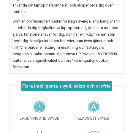
använda din laptop närsomhelst, och slipper oroa dig över
batteriet!
Som en professionellt batteriföretag i Sverige, är vi hängivna till
att erbjuda dig högkalitativa laptopbatterier, är strikta mot oss
själva, tar större ansvar för dig, och har en riktig "kärna" som
berör dig. Vi säljer inte bara batterier, utan även tjänster och
tillit! Vi erbjuder en ettårig fri ersättning och 30-dagars
pengarna tillbaka-garanti. Splitternya
HP Pavilion 15-CD075NR
-
batteriet av originalkvalitet och bra "kärn"-quality, dubbel
försäkran.
Flera intelligenta skydd, säkra och orofria
LADDNINGSTID SKYDD
KLASS ETT SKYDD