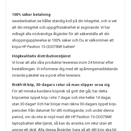
100% säker betalning
swedenbatteri.se håller ständig koll på din integritet, och vi vet
att din integritet och uppgiftssäkerhet är avgörande. Vi har
vidtagit alla nödvändiga åtgärder för att säkerställa att din
shoppingupplevelse är 100% säker och Du är välkommen att
köpa
HP Pavilion 15-CD075NR
batteri!
Högkvalitativ distributionstjänst
Vi lovar att alla våra produkter levereras inom 24 timmar efter
beställningen. Vi informerar dig med ett spårningsmeddelande
rörande paketet via e-post efter leverans.
Riskfritt köp, 30-dagars retur så man slipper oroa sig
För att minska kundens köprisk så gott det går, har detta
köpcenter öppet köp i inte 7 dagar och inte heller 14 dagar,
utan 30 dagar! Och här börjar man räkna 30-dagars öppet köp-
perioden från datumet för ditt mottagande, och under denna
period, om du inte är nöjd med ditt
HP Pavilion 15-CD075NR
laptopbatteri eller tjänst, så kan du ansöka om retur utan att
uppge ett skäl. Alla dessa åtgärder, bara så att ditt köp ska bli