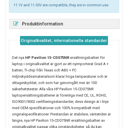
11.1V and 11.55V are compatible, they are in common use.
Produktinformation
Originalkvalitet, internationella standarder
Det nya
HP Pavilion 15-CD075NR
ersättningsbatteri för
laptop i originalkvalitet är gjort av ett nyimporterat Grad A +
batteri, TI-chip från Texas och ABS + PC
miljöskyddssmaterialsom klarar höga temperaturer och är
slitageskyddat, och som har genomgått mer än 100
säkerhetstester. Alla våra HP Pavilion 15-CD075NR
laptopersättningsbatterier är förenliga med CE, UL, ROHS,
ISO9001/9002 certifieringsstandarder, dess design är i linje
med OEM-specifikationer och 100% kompatibelt med
originalspecifikationer. Prestandan är stabilare, väntetiden är
längre, nya
HP Pavilion 15-CD075NR
ersättningsbatteri av
originalkvalitet passar olika omständigheter, så du kan