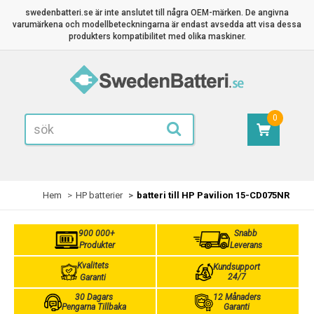
swedenbatteri.se är inte anslutet till några OEM-märken. De angivna
varumärkena och modellbeteckningarna är endast avsedda att visa dessa
produkters kompatibilitet med olika maskiner.
0
Hem
HP batterier
batteri till HP Pavilion 15-CD075NR
900 000+
Snabb
Produkter
Leverans
Kvalitets
Kundsupport
24/7
Garanti
30 Dagars
12 Månaders
Pengarna Tillbaka
Garanti