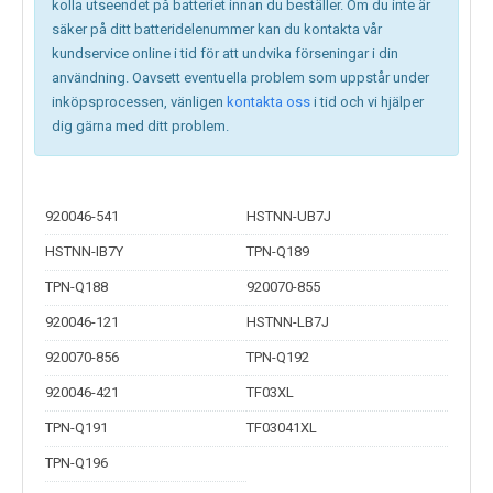
kolla utseendet på batteriet innan du beställer. Om du inte är
säker på ditt batteridelenummer kan du kontakta vår
kundservice online i tid för att undvika förseningar i din
användning. Oavsett eventuella problem som uppstår under
inköpsprocessen, vänligen
kontakta oss
i tid och vi hjälper
dig gärna med ditt problem.
920046-541
HSTNN-UB7J
HSTNN-IB7Y
TPN-Q189
TPN-Q188
920070-855
920046-121
HSTNN-LB7J
920070-856
TPN-Q192
920046-421
TF03XL
TPN-Q191
TF03041XL
TPN-Q196