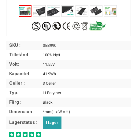
SKU :
SEB990
Tillstånd :
100% Nytt
Volt:
11.55V
Kapacitet:
41.9Wh
Celler :
3 Celler
Typ:
Li-Polymer
Färg :
Black
Dimension :
*mm(L x W x H)
Lagerstatus :
I lager