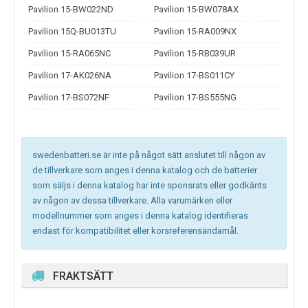
Pavilion 15-BW022ND
Pavilion 15-BW078AX
Pavilion 15Q-BU013TU
Pavilion 15-RA009NX
Pavilion 15-RA065NC
Pavilion 15-RB039UR
Pavilion 17-AK026NA
Pavilion 17-BS011CY
Pavilion 17-BS072NF
Pavilion 17-BS555NG
swedenbatteri.se är inte på något sätt anslutet till någon av
de tillverkare som anges i denna katalog och de batterier
som säljs i denna katalog har inte sponsrats eller godkänts
av någon av dessa tillverkare. Alla varumärken eller
modellnummer som anges i denna katalog identifieras
endast för kompatibilitet eller korsreferensändamål.
FRAKTSÄTT