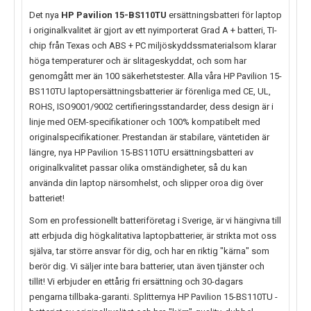
Det nya
HP Pavilion 15-BS110TU
ersättningsbatteri för laptop
i originalkvalitet är gjort av ett nyimporterat Grad A + batteri, TI-
chip från Texas och ABS + PC miljöskyddssmaterialsom klarar
höga temperaturer och är slitageskyddat, och som har
genomgått mer än 100 säkerhetstester. Alla våra HP Pavilion 15-
BS110TU laptopersättningsbatterier är förenliga med CE, UL,
ROHS, ISO9001/9002 certifieringsstandarder, dess design är i
linje med OEM-specifikationer och 100% kompatibelt med
originalspecifikationer. Prestandan är stabilare, väntetiden är
längre, nya
HP Pavilion 15-BS110TU
ersättningsbatteri av
originalkvalitet passar olika omständigheter, så du kan
använda din laptop närsomhelst, och slipper oroa dig över
batteriet!
Som en professionellt batteriföretag i Sverige, är vi hängivna till
att erbjuda dig högkalitativa laptopbatterier, är strikta mot oss
själva, tar större ansvar för dig, och har en riktig "kärna" som
berör dig. Vi säljer inte bara batterier, utan även tjänster och
tillit! Vi erbjuder en ettårig fri ersättning och 30-dagars
pengarna tillbaka-garanti. Splitternya
HP Pavilion 15-BS110TU
-