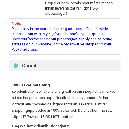
Paypal eCheck-betalningar måste rensas
innan leverans.(tar vanligtvis 3-6
arbetsdagar)
Note:
Please key in the correct shipping address in English while
checking out with PayPal,if you choose"Paypal Express
Checkout"as the check out process(not supply one shipping
address on our website),or the order will be shipped to your
PayPal address.
Garanti
100% säker betalning
swedenbatteri.se håller ständig koll på din integritet, och vi vet
att din integritet och uppgiftssäkerhet är avgörande. Vi har
vidtagit alla nödvändiga åtgärder för att säkerställa att din
shoppingupplevelse är 100% säker och Du är välkommen att
köpa
HP Pavilion 15-BS110TU
batteri!
Högkvalitativ distributionstjänst