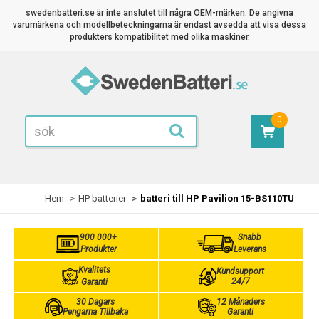
swedenbatteri.se är inte anslutet till några OEM-märken. De angivna
varumärkena och modellbeteckningarna är endast avsedda att visa dessa
produkters kompatibilitet med olika maskiner.
0
Hem
HP batterier
batteri till HP Pavilion 15-BS110TU
900 000+
Snabb
Produkter
Leverans
Kvalitets
Kundsupport
24/7
Garanti
30 Dagars
12 Månaders
Pengarna Tillbaka
Garanti