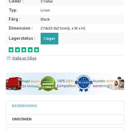
Celler :
3 Celler
Typ:
Li-ion
Färg :
Black
Dimension :
274x33.9x21mm(L x W x H)
Lagerstatus :
I lager
Ställa en fråga
BESKRIVNING
OMDÖMEN