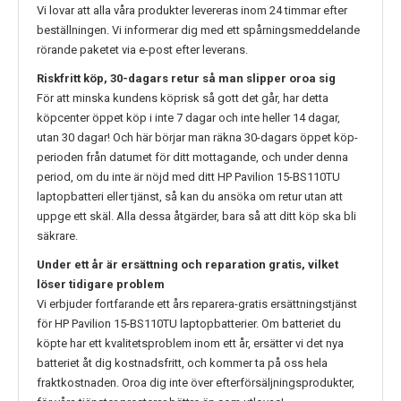
Vi lovar att alla våra produkter levereras inom 24 timmar efter
beställningen. Vi informerar dig med ett spårningsmeddelande
rörande paketet via e-post efter leverans.
Riskfritt köp, 30-dagars retur så man slipper oroa sig
För att minska kundens köprisk så gott det går, har detta
köpcenter öppet köp i inte 7 dagar och inte heller 14 dagar,
utan 30 dagar! Och här börjar man räkna 30-dagars öppet köp-
perioden från datumet för ditt mottagande, och under denna
period, om du inte är nöjd med ditt
HP Pavilion 15-BS110TU
laptopbatteri eller tjänst, så kan du ansöka om retur utan att
uppge ett skäl. Alla dessa åtgärder, bara så att ditt köp ska bli
säkrare.
Under ett år är ersättning och reparation gratis, vilket
löser tidigare problem
Vi erbjuder fortfarande ett års reparera-gratis ersättningstjänst
för
HP Pavilion 15-BS110TU
laptopbatterier. Om batteriet du
köpte har ett kvalitetsproblem inom ett år, ersätter vi det nya
batteriet åt dig kostnadsfritt, och kommer ta på oss hela
fraktkostnaden. Oroa dig inte över efterförsäljningsprodukter,