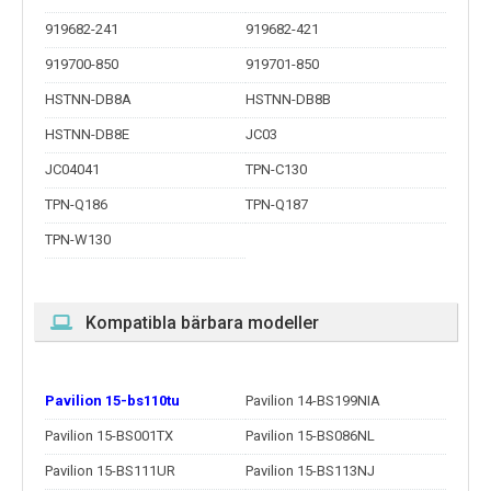
919682-241
919682-421
919700-850
919701-850
HSTNN-DB8A
HSTNN-DB8B
HSTNN-DB8E
JC03
JC04041
TPN-C130
TPN-Q186
TPN-Q187
TPN-W130
Kompatibla bärbara modeller
Pavilion 15-bs110tu
Pavilion 14-BS199NIA
Pavilion 15-BS001TX
Pavilion 15-BS086NL
Pavilion 15-BS111UR
Pavilion 15-BS113NJ