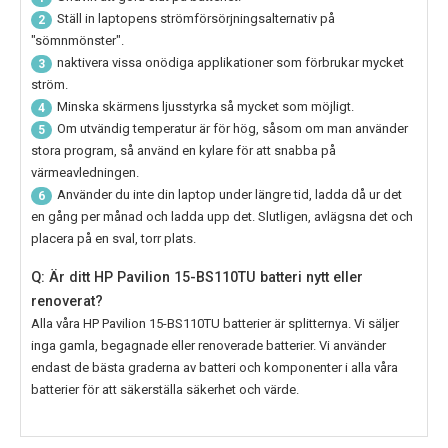
Ställ in laptopens strömförsörjningsalternativ på
2
"sömnmönster".
naktivera vissa onödiga applikationer som förbrukar mycket
3
ström.
Minska skärmens ljusstyrka så mycket som möjligt.
4
Om utvändig temperatur är för hög, såsom om man använder
5
stora program, så använd en kylare för att snabba på
värmeavledningen.
Använder du inte din laptop under längre tid, ladda då ur det
6
en gång per månad och ladda upp det. Slutligen, avlägsna det och
placera på en sval, torr plats.
Q: Är ditt HP Pavilion 15-BS110TU batteri nytt eller
renoverat?
Alla våra
HP Pavilion 15-BS110TU
batterier är splitternya. Vi säljer
inga gamla, begagnade eller renoverade batterier. Vi använder
endast de bästa graderna av batteri och komponenter i alla våra
batterier för att säkerställa säkerhet och värde.