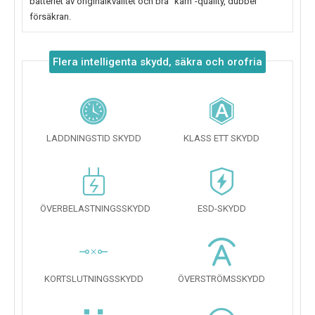
batteriet av originalkvalitet och bra "kärn"-quality, dubbel
försäkran.
Flera intelligenta skydd, säkra och orofria
LADDNINGSTID SKYDD
KLASS ETT SKYDD
ÖVERBELASTNINGSSKYDD
ESD-SKYDD
KORTSLUTNINGSSKYDD
ÖVERSTRÖMSSKYDD