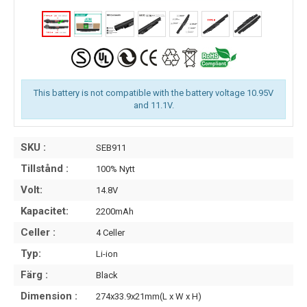
This battery is not compatible with the battery voltage 10.95V
and 11.1V.
SKU :
SEB911
Tillstånd :
100% Nytt
Volt:
14.8V
Kapacitet:
2200mAh
Celler :
4 Celler
Typ:
Li-ion
Färg :
Black
Dimension :
274x33.9x21mm(L x W x H)