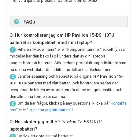
för våra tjänster presterar bättre än som utlovas!
FAQs
Q: Hur kontrollerar jag om HP Pavilion 15-BS110TU
batteriet är kompatibelt med min laptop?
Hitta en "Modellnamn" eller "komponentummer" etikett (vissa
1
modeller har den bakpå) på undersidan av din laptops
tangentbord på batteriet. Sök sedan i produktkompatibilitetslistan
på denna webplats för att hitta modell och artikelnummer.
Jämför spänning och kapacitet på original
HP Pavilion 15-
2
BS110TU
-batteriet med vårt batteri, och kontrollera sedan den
övergripande bilden av produkten för att se om gränssnittet och
den allmänna formen är samma.
Om du har frågor, klicka på any questions, klicka på
"Kontakta
3
oss"
eller
"Hur hittar jag rätt batteri"
?
Q: Hur sköter jag mitt
HP Pavilion 15-BS110TU
laptopbatteri?
Undvik att göra slut på batteriet.
1