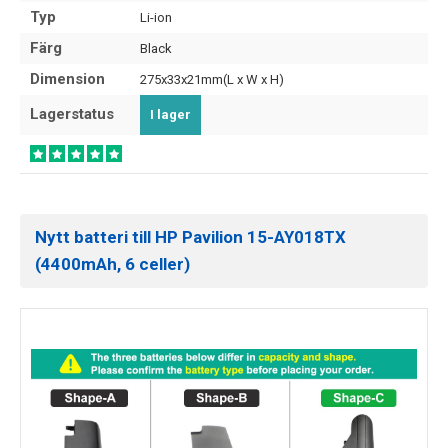
Typ
Li-ion
Färg
Black
Dimension
275x33x21mm(L x W x H)
Lagerstatus
I lager
Nytt batteri till HP Pavilion 15-AY018TX
(4400mAh, 6 celler)