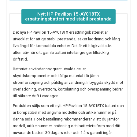
Nytt HP Pavilion 15-AY018TX
ersättningsbatteri med stabil prestanda
Det nya
HP Pavilion 15-AY018TX ersättningsbatteriet
är
utvecklat för att ge stabil prestanda, säker laddning och lång
livslängd för kompatibla enheter. Det är ett högkvalitativt
alternativ när ditt gamla batteri inte längre ger tillräcklig
driftstid.
Batteriet använder noggrant utvalda celler,
skyddskomponenter och tåliga material för jämn
strömförsörjning och pålitlig användning. Inbyggda skydd mot
överladdning, överström, kortslutning och överspänning bidrar
till säkrare drift i vardagen.
Produkten säljs som ett nytt
HP Pavilion 15-AY018TX batteri
och
är kompatibel med angivna modeller och artikelnummer på
denna sida. Före beställning rekommenderar vi att du jämför
modell, artikelnummer, spänning och batteriets form med ditt
nuvarande batteri. 30 dagars retur och 1 års garanti ingår.