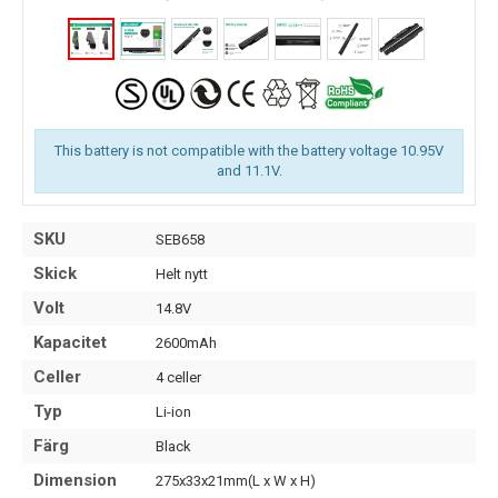
This battery is not compatible with the battery voltage 10.95V
and 11.1V.
SKU
SEB658
Skick
Helt nytt
Volt
14.8V
Kapacitet
2600mAh
Celler
4 celler
Typ
Li-ion
Färg
Black
Dimension
275x33x21mm(L x W x H)