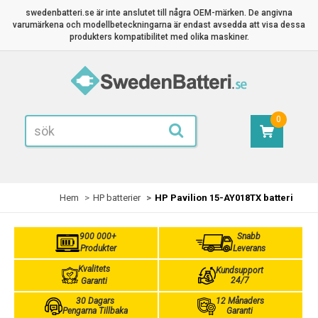
swedenbatteri.se är inte anslutet till några OEM-märken. De angivna
varumärkena och modellbeteckningarna är endast avsedda att visa dessa
produkters kompatibilitet med olika maskiner.
0
Hem
HP batterier
HP Pavilion 15-AY018TX batteri
900 000+
Snabb
Produkter
Leverans
Kvalitets
Kundsupport
24/7
Garanti
30 Dagars
12 Månaders
Pengarna Tillbaka
Garanti