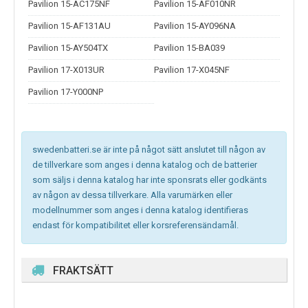
Pavilion 15-AC175NF
Pavilion 15-AF010NR
Pavilion 15-AF131AU
Pavilion 15-AY096NA
Pavilion 15-AY504TX
Pavilion 15-BA039
Pavilion 17-X013UR
Pavilion 17-X045NF
Pavilion 17-Y000NP
swedenbatteri.se är inte på något sätt anslutet till någon av
de tillverkare som anges i denna katalog och de batterier
som säljs i denna katalog har inte sponsrats eller godkänts
av någon av dessa tillverkare. Alla varumärken eller
modellnummer som anges i denna katalog identifieras
endast för kompatibilitet eller korsreferensändamål.
FRAKTSÄTT