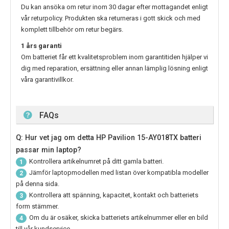
Du kan ansöka om retur inom 30 dagar efter mottagandet enligt
vår returpolicy. Produkten ska returneras i gott skick och med
komplett tillbehör om retur begärs.
1 års garanti
Om batteriet får ett kvalitetsproblem inom garantitiden hjälper vi
dig med reparation, ersättning eller annan lämplig lösning enligt
våra garantivillkor.
FAQs
Q: Hur vet jag om detta HP Pavilion 15-AY018TX batteri
passar min laptop?
Kontrollera artikelnumret på ditt gamla batteri.
1
Jämför laptopmodellen med listan över kompatibla modeller
2
på denna sida.
Kontrollera att spänning, kapacitet, kontakt och batteriets
3
form stämmer.
Om du är osäker, skicka batteriets artikelnummer eller en bild
4
till vår kundservice.