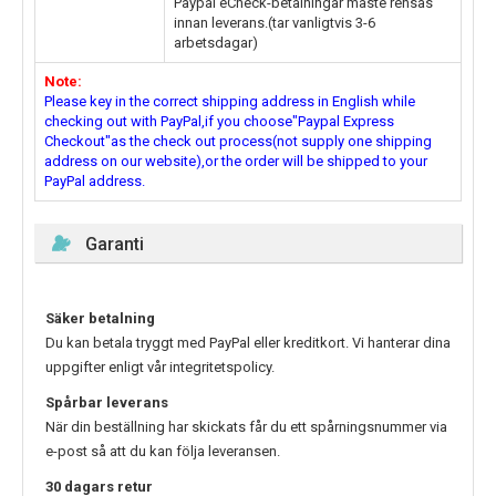
Paypal eCheck-betalningar måste rensas
innan leverans.(tar vanligtvis 3-6
arbetsdagar)
Note:
Please key in the correct shipping address in English while
checking out with PayPal,if you choose"Paypal Express
Checkout"as the check out process(not supply one shipping
address on our website),or the order will be shipped to your
PayPal address.
Garanti
Säker betalning
Du kan betala tryggt med PayPal eller kreditkort. Vi hanterar dina
uppgifter enligt vår integritetspolicy.
Spårbar leverans
När din beställning har skickats får du ett spårningsnummer via
e-post så att du kan följa leveransen.
30 dagars retur