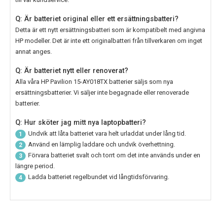
Q: Är batteriet original eller ett ersättningsbatteri?
Detta är ett nytt ersättningsbatteri som är kompatibelt med angivna
HP modeller. Det är inte ett originalbatteri från tillverkaren om inget
annat anges.
Q: Är batteriet nytt eller renoverat?
Alla våra
HP Pavilion 15-AY018TX batterier
säljs som nya
ersättningsbatterier. Vi säljer inte begagnade eller renoverade
batterier.
Q: Hur sköter jag mitt nya laptopbatteri?
Undvik att låta batteriet vara helt urladdat under lång tid.
1
Använd en lämplig laddare och undvik överhettning.
2
Förvara batteriet svalt och torrt om det inte används under en
3
längre period.
Ladda batteriet regelbundet vid långtidsförvaring.
4