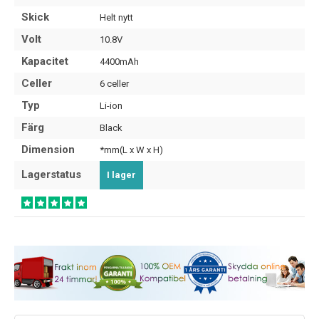
Skick
Helt nytt
Volt
10.8V
Kapacitet
4400mAh
Celler
6 celler
Typ
Li-ion
Färg
Black
Dimension
*mm(L x W x H)
Lagerstatus
I lager