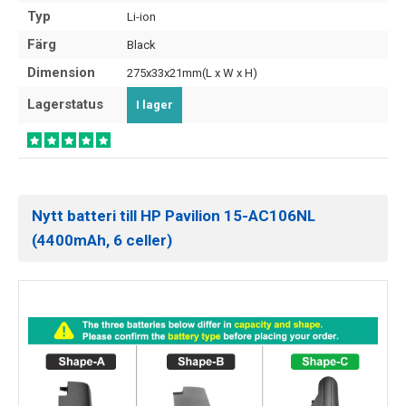
Typ
Li-ion
Färg
Black
Dimension
275x33x21mm(L x W x H)
Lagerstatus
I lager
Nytt batteri till HP Pavilion 15-AC106NL
(4400mAh, 6 celler)