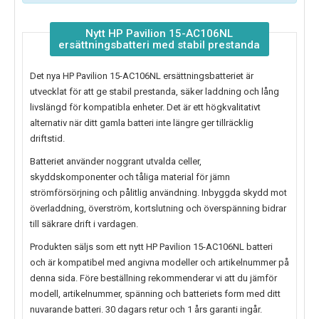
Nytt HP Pavilion 15-AC106NL
ersättningsbatteri med stabil prestanda
Det nya
HP Pavilion 15-AC106NL ersättningsbatteriet
är
utvecklat för att ge stabil prestanda, säker laddning och lång
livslängd för kompatibla enheter. Det är ett högkvalitativt
alternativ när ditt gamla batteri inte längre ger tillräcklig
driftstid.
Batteriet använder noggrant utvalda celler,
skyddskomponenter och tåliga material för jämn
strömförsörjning och pålitlig användning. Inbyggda skydd mot
överladdning, överström, kortslutning och överspänning bidrar
till säkrare drift i vardagen.
Produkten säljs som ett nytt
HP Pavilion 15-AC106NL batteri
och är kompatibel med angivna modeller och artikelnummer på
denna sida. Före beställning rekommenderar vi att du jämför
modell, artikelnummer, spänning och batteriets form med ditt
nuvarande batteri. 30 dagars retur och 1 års garanti ingår.