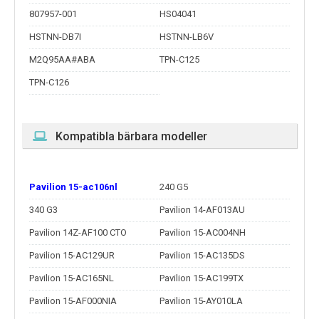
807957-001
HS04041
HSTNN-DB7I
HSTNN-LB6V
M2Q95AA#ABA
TPN-C125
TPN-C126
Kompatibla bärbara modeller
Pavilion 15-ac106nl
240 G5
340 G3
Pavilion 14-AF013AU
Pavilion 14Z-AF100 CTO
Pavilion 15-AC004NH
Pavilion 15-AC129UR
Pavilion 15-AC135DS
Pavilion 15-AC165NL
Pavilion 15-AC199TX
Pavilion 15-AF000NIA
Pavilion 15-AY010LA