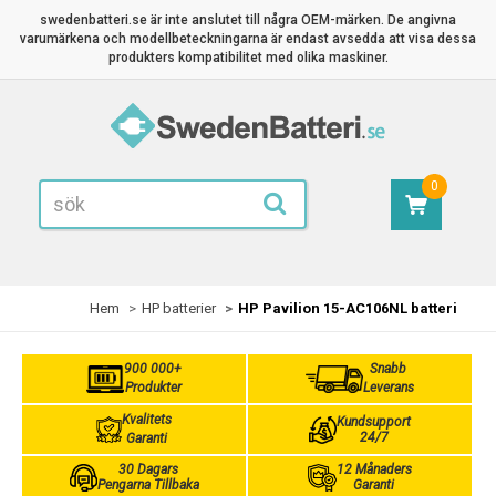
swedenbatteri.se är inte anslutet till några OEM-märken. De angivna
varumärkena och modellbeteckningarna är endast avsedda att visa dessa
produkters kompatibilitet med olika maskiner.
0
Hem
HP batterier
HP Pavilion 15-AC106NL batteri
900 000+
Snabb
Produkter
Leverans
Kvalitets
Kundsupport
24/7
Garanti
30 Dagars
12 Månaders
Pengarna Tillbaka
Garanti