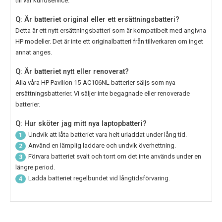
till vår kundservice.
Q: Är batteriet original eller ett ersättningsbatteri?
Detta är ett nytt ersättningsbatteri som är kompatibelt med angivna
HP modeller. Det är inte ett originalbatteri från tillverkaren om inget
annat anges.
Q: Är batteriet nytt eller renoverat?
Alla våra
HP Pavilion 15-AC106NL batterier
säljs som nya
ersättningsbatterier. Vi säljer inte begagnade eller renoverade
batterier.
Q: Hur sköter jag mitt nya laptopbatteri?
Undvik att låta batteriet vara helt urladdat under lång tid.
1
Använd en lämplig laddare och undvik överhettning.
2
Förvara batteriet svalt och torrt om det inte används under en
3
längre period.
Ladda batteriet regelbundet vid långtidsförvaring.
4