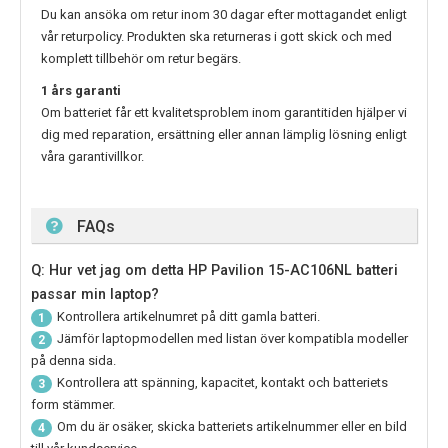
Du kan ansöka om retur inom 30 dagar efter mottagandet enligt
vår returpolicy. Produkten ska returneras i gott skick och med
komplett tillbehör om retur begärs.
1 års garanti
Om batteriet får ett kvalitetsproblem inom garantitiden hjälper vi
dig med reparation, ersättning eller annan lämplig lösning enligt
våra garantivillkor.
FAQs
Q: Hur vet jag om detta HP Pavilion 15-AC106NL batteri
passar min laptop?
Kontrollera artikelnumret på ditt gamla batteri.
1
Jämför laptopmodellen med listan över kompatibla modeller
2
på denna sida.
Kontrollera att spänning, kapacitet, kontakt och batteriets
3
form stämmer.
Om du är osäker, skicka batteriets artikelnummer eller en bild
4