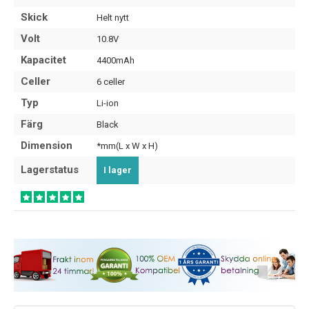
Skick
Helt nytt
Volt
10.8V
Kapacitet
4400mAh
Celler
6 celler
Typ
Li-ion
Färg
Black
Dimension
*mm(L x W x H)
Lagerstatus
I lager