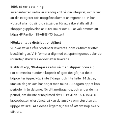
100% säker betalning
swedenbatteri.se håller ständig koll på din integritet, och vi vet
att din integritet och uppgiftssäkerhet är avgörande. Vi har
vidtagit alla nödvändiga åtgärder för att säkerställa att din
shoppingupplevelse är 100% säker och Du är välkommen att
köpa
HP Pavilion 15-AB534TX
batteri!
Högkvalitativ distributionstjänst
Vi lovar att alla våra produkter levereras inom 24 timmar efter
beställningen. Vi informerar dig med ett spårningsmeddelande
rörande paketet via e-post efter leverans.
Riskfritt köp, 30-dagars retur så man slipper oroa sig
För att minska kundens köprisk så gott det går, har detta
köpcenter öppet köp i inte 7 dagar och inte heller 14 dagar,
utan 30 dagar! Och här börjar man räkna 30-dagars öppet köp-
perioden från datumet för ditt mottagande, och under denna
period, om du inte är nöjd med ditt
HP Pavilion 15-AB534TX
laptopbatteri eller tjänst, så kan du ansöka om retur utan att
uppge ett skäl. Alla dessa åtgärder, bara så att ditt köp ska bli
säkrare.