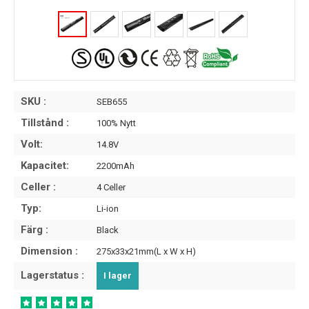
SKU :
SEB655
Tillstånd :
100% Nytt
Volt:
14.8V
Kapacitet:
2200mAh
Celler :
4 Celler
Typ:
Li-ion
Färg :
Black
Dimension :
275x33x21mm(L x W x H)
Lagerstatus :
I lager