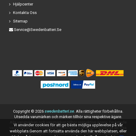
Hjälpcenter
Kontakta Oss
Sitemap
Service@swedenbatteri.se
Copyright ©
2026
swedenbatteri.se
. Alla rättigheter förbehållna.
Utsedda varumärken och märken tillhör sina respektive ägare.
Alla varumärken och varumärken tillhör respektive ägare. De listade
Vi använder cookies för att ge bästa möjliga upplevelse på vår
varumärkena och modellbeteckningarna är endast avsedda att visa
webbplats.Genom att fortsätta använda den här webbplatsen, eller
kompatibiliteten för dessa produkter med olika maskiner.