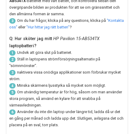
AB534TX
-batteriet med vårt batteri, och kontrollera sedan den
övergripande bilden av produkten för att se om gränssnittet och
den allmänna formen är samma.
Om du har frågor, klicka på any questions, klicka på
"Kontakta
3
oss"
eller
"Hur hittar jag rätt batteri"
?
Q: Hur sköter jag mitt
HP Pavilion 15-AB534TX
laptopbatteri?
Undvik att göra slut på batteriet.
1
Ställ in laptopens strömförsörjningsalternativ på
2
"sömnmönster".
naktivera vissa onödiga applikationer som förbrukar mycket
3
ström.
Minska skärmens ljusstyrka så mycket som möjligt.
4
Om utvändig temperatur är för hög, såsom om man använder
5
stora program, så använd en kylare för att snabba på
värmeavledningen.
Använder du inte din laptop under längre tid, ladda då ur det
6
en gång per månad och ladda upp det. Slutligen, avlägsna det och
placera på en sval, torr plats.