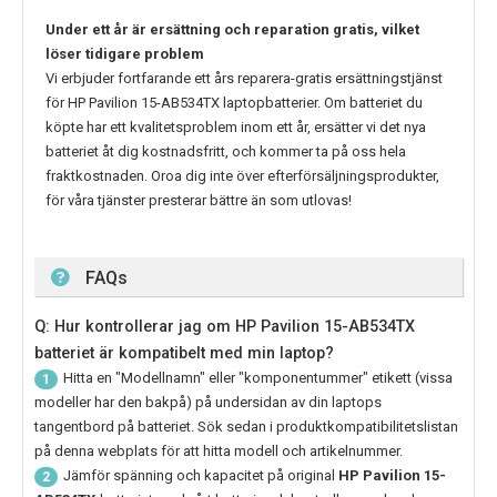
Under ett år är ersättning och reparation gratis, vilket
löser tidigare problem
Vi erbjuder fortfarande ett års reparera-gratis ersättningstjänst
för
HP Pavilion 15-AB534TX
laptopbatterier. Om batteriet du
köpte har ett kvalitetsproblem inom ett år, ersätter vi det nya
batteriet åt dig kostnadsfritt, och kommer ta på oss hela
fraktkostnaden. Oroa dig inte över efterförsäljningsprodukter,
för våra tjänster presterar bättre än som utlovas!
FAQs
Q: Hur kontrollerar jag om HP Pavilion 15-AB534TX
batteriet är kompatibelt med min laptop?
Hitta en "Modellnamn" eller "komponentummer" etikett (vissa
1
modeller har den bakpå) på undersidan av din laptops
tangentbord på batteriet. Sök sedan i produktkompatibilitetslistan
på denna webplats för att hitta modell och artikelnummer.
Jämför spänning och kapacitet på original
HP Pavilion 15-
2