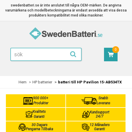
swedenbatteri.se är inte anslutet till några OEM-märken. De angivna
varumärkena och modellbeteckningarna är endast avsedda att visa dessa
produkters kompatibilitet med olika maskiner.
0
Hem
HP batterier
batteri till HP Pavilion 15-AB534TX
900 000+
Snabb
Produkter
Leverans
Kvalitets
Kundsupport
24/7
Garanti
30 Dagars
12 Månaders
Pengarna Tillbaka
Garanti