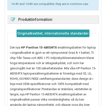
14.4V and 14.8V are compatible, they are in common use.
Produktinformation
Originalkvalitet, internationella standarder
Det nya
HP Pavilion 15-AB534TX
ersättningsbatteri för laptop
i originalkvalitet är gjort av ett nyimporterat Grad A + batteri, TI-
chip från Texas och ABS + PC miljöskyddssmaterialsom klarar
höga temperaturer och är slitageskyddat, och som har
genomgått mer än 100 säkerhetstester. Alla våra HP Pavilion 15-
AB534TX laptopersättningsbatterier är förenliga med CE, UL,
ROHS, ISO9001/9002 certifieringsstandarder, dess design är i
linje med OEM-specifikationer och 100% kompatibelt med
originalspecifikationer. Prestandan är stabilare, väntetiden är
längre, nya
HP Pavilion 15-AB534TX
ersättningsbatteri av
originalkvalitet passar olika omständigheter, så du kan
använda din laptop närsomhelst, och slipper oroa dig över