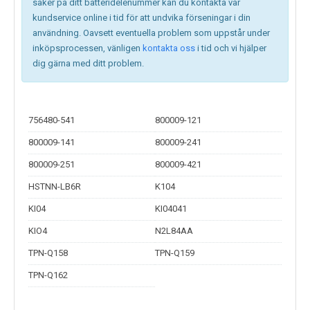
säker på ditt batteridelenummer kan du kontakta vår
kundservice online i tid för att undvika förseningar i din
användning. Oavsett eventuella problem som uppstår under
inköpsprocessen, vänligen
kontakta oss
i tid och vi hjälper
dig gärna med ditt problem.
756480-541
800009-121
800009-141
800009-241
800009-251
800009-421
HSTNN-LB6R
K104
KI04
KI04041
KIO4
N2L84AA
TPN-Q158
TPN-Q159
TPN-Q162