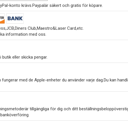
yPal-konto krävs.Paypalär säkert och gratis för köpare.
ss,JCB,Diners Club,Maestro&Laser Card,etc.
ska information med oss.
 butik eller skicka pengar.
h fungerar med de Apple-enheter du använder varje dag.Du kan handl
ngsmetoderär tillgängliga för dig och ditt beställningsbeloppöverstig
 banköverföring.