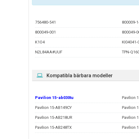
756480-541
800009-1
800049-001
800049-0
K1O4
KI04041-
N2L84AA#UUF
TPN-Q16
Kompatibla bärbara modeller
Pavilion 15-ab030tu
Pavilion
Pavilion 15-AB149CY
Pavilion
Pavilion 15-AB218UR
Pavilion
Pavilion 15-AB248TX
Pavilion