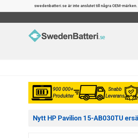
swedenbatteri.se är inte anslutet till några OEM-märke
900 000+
Snabb
Produkter
Leverans
Nytt HP Pavilion 15-AB030TU ersät