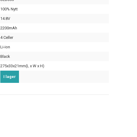
100% Nytt
14.8V
2200mAh
4 Celler
Li-ion
Black
275x33x21mm(L x W x H)
I lager