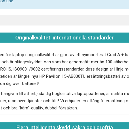
mon use.
Originalkvalitet, internationella standarder
ri för laptop i originalkvalitet är gjort av ett nyimporterat Grad A + 
 och är slitageskyddat, och som har genomgått mer än 100 säkerhet
, ROHS, ISO9001/9002 certifieringsstandarder, dess design är i linj
tetiden är längre, nya
HP Pavilion 15-AB030TU
ersättningsbatteri av o
a dig över batteriet!
hängivna till att erbjuda dig högkalitativa laptopbatterier, är strikta 
erier, utan även tjänster och tillit! Vi erbjuder en ettårig fri ersättnin
tet och bra "kärn"-quality, dubbel försäkran.
Flera intelligenta skydd, säkra och orofria