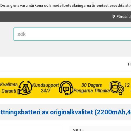
n. De angivna varumärkena och modellbeteckningarna är endast avsedda att v
Försänd
H
Kvalitets
Kundsupport
30 Dagars
12
24/7
Pengarna Tillbaka
Garanti
tningsbatteri av originalkvalitet (2200mAh,4
SKU :