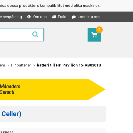
isa dessa produkters kompatibilitet med olika maskiner.
elsespårning
Om oss
Frakt
kontakta oss
0
em
HP batterier
batteri till HP Pavilion 15-AB030TU
 Månaders
Garanti
 Celler)
SEB655