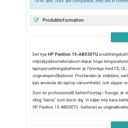
14.4V and 14.8V are compatible, they are in com
Produktinformation
Det nya
HP Pavilion 15-AB030TU
ersättningsbatte
miljöskyddssmaterialsom klarar höga temperaturer
laptopersättningsbatterier är förenliga med CE, UL
originalspecifikationer. Prestandan är stabilare, vän
kan använda din laptop närsomhelst, och slipper oro
Som en professionellt batteriföretag i Sverige, är vi 
riktig "kärna" som berör dig. Vi säljer inte bara batt
HP Pavilion 15-AB030TU
-batteriet av originalkvali