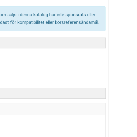
om säljs i denna katalog har inte sponsrats eller
ast för kompatibilitet eller korsreferensändamål.