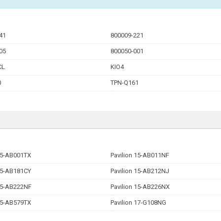
41
800009-221
05
800050-001
CL
KIO4
0
TPN-Q161
 15-AB001TX
Pavilion 15-AB011NF
 15-AB181CY
Pavilion 15-AB212NJ
 15-AB222NF
Pavilion 15-AB226NX
 15-AB579TX
Pavilion 17-G108NG