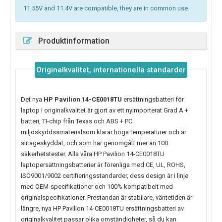
11.55V and 11.4V are compatible, they are in common use.
Produktinformation
Originalkvalitet, internationella standarder
Det nya
HP Pavilion 14-CE0018TU
ersättningsbatteri för
laptop i originalkvalitet är gjort av ett nyimporterat Grad A +
batteri, TI-chip från Texas och ABS + PC
miljöskyddssmaterialsom klarar höga temperaturer och är
slitageskyddat, och som har genomgått mer än 100
säkerhetstester. Alla våra HP Pavilion 14-CE0018TU
laptopersättningsbatterier är förenliga med CE, UL, ROHS,
ISO9001/9002 certifieringsstandarder, dess design är i linje
med OEM-specifikationer och 100% kompatibelt med
originalspecifikationer. Prestandan är stabilare, väntetiden är
längre, nya
HP Pavilion 14-CE0018TU
ersättningsbatteri av
originalkvalitet passar olika omständigheter, så du kan