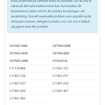
kolla utseendet på batteriet innan du beställer. Om du inte är
säker på ditt batteridelenummer kan du kontakta vår
kundservice online i tid för att undvika förseningar i din
användning. Oavsett eventuella problem som uppstår under
inköpsprocessen, vänligen
kontakta oss
i tid och vi hjälper
dig gärna med ditt problem.
HSTNN-1B80
HSTNN-DB8R
HSTNN-DB9D
HSTNN-IB80
HSTNN-LB8M
HT03041XL
L11119-856
L11421-1C1
L11421-1C2
L11421-271
L11421-2C1
L11421-2C2
L11421-2D2
L11421-421
L11421-422