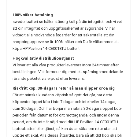
100% säker betalning
swedenbatteri.se håller ständig koll på din integritet, och vi vet
att din integritet och uppgiftssäkerhet är avgörande. Vi har
vidtagit alla nödvändiga åtgärder för att säkerställa att din
shoppingupplevelse är 100% säker och Du är välkommen att
köpa
HP Pavilion 14-CE0018TU
batteri!
Högkvalitativ distributionstjänst
Vi lovar att alla våra produkter levereras inom 24 timmar efter
beställningen. Vi informerar dig med ett spårningsmeddelande
rörande paketet via e-post efter leverans.
Riskfritt köp, 30-dagars retur så man slipper oroa sig
För att minska kundens köprisk så gott det går, har detta
köpcenter öppet köp i inte 7 dagar och inte heller 14 dagar,
utan 30 dagar! Och här börjar man räkna 30-dagars öppet köp-
perioden från datumet för ditt mottagande, och under denna
period, om du inte är nöjd med ditt
HP Pavilion 14-CE0018TU
laptopbatteri eller tjänst, så kan du ansöka om retur utan att
uppge ett skäl. Alla dessa åtgärder, bara så att ditt köp ska bli