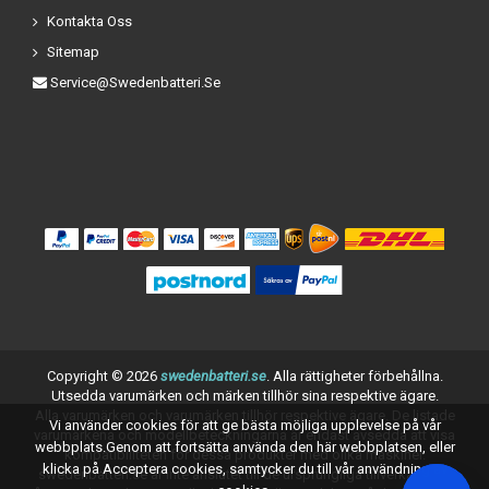
Kontakta Oss
Sitemap
Service@swedenbatteri.se
Copyright ©
2026
swedenbatteri.se
. Alla rättigheter förbehållna.
Utsedda varumärken och märken tillhör sina respektive ägare.
Alla varumärken och varumärken tillhör respektive ägare. De listade
Vi använder cookies för att ge bästa möjliga upplevelse på vår
varumärkena och modellbeteckningarna är endast avsedda att visa
webbplats.Genom att fortsätta använda den här webbplatsen, eller
kompatibiliteten för dessa produkter med olika maskiner.
klicka på Acceptera cookies, samtycker du till vår användning av
swedenbatteri.se är inte anslutet till de ursprungliga tillverkarna av