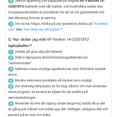
Jämför spänning och kapacitet på original
HP Pavilion 14-
2
CE0018TU
-batteriet med vårt batteri, och kontrollera sedan den
övergripande bilden av produkten för att se om gränssnittet och
den allmänna formen är samma.
Om du har frågor, klicka på any questions, klicka på
"Kontakta
3
oss"
eller
"Hur hittar jag rätt batteri"
?
Q: Hur sköter jag mitt
HP Pavilion 14-CE0018TU
laptopbatteri?
Undvik att göra slut på batteriet.
1
Ställ in laptopens strömförsörjningsalternativ på
2
"sömnmönster".
naktivera vissa onödiga applikationer som förbrukar mycket
3
ström.
Minska skärmens ljusstyrka så mycket som möjligt.
4
Om utvändig temperatur är för hög, såsom om man använder
5
stora program, så använd en kylare för att snabba på
värmeavledningen.
Använder du inte din laptop under längre tid, ladda då ur det
6
en gång per månad och ladda upp det. Slutligen, avlägsna det och
placera på en sval, torr plats.