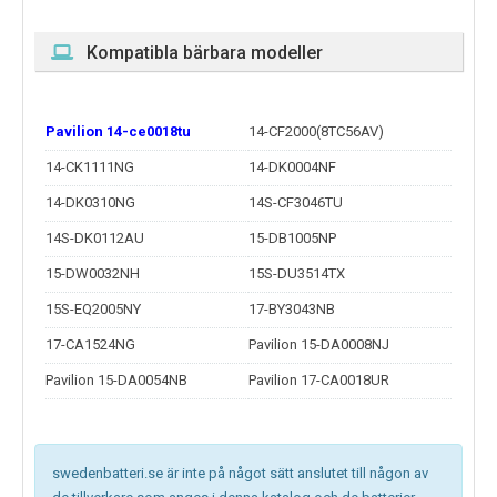
Kompatibla bärbara modeller
Pavilion 14-ce0018tu
14-CF2000(8TC56AV)
14-CK1111NG
14-DK0004NF
14-DK0310NG
14S-CF3046TU
14S-DK0112AU
15-DB1005NP
15-DW0032NH
15S-DU3514TX
15S-EQ2005NY
17-BY3043NB
17-CA1524NG
Pavilion 15-DA0008NJ
Pavilion 15-DA0054NB
Pavilion 17-CA0018UR
swedenbatteri.se är inte på något sätt anslutet till någon av