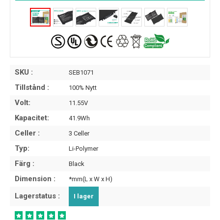
SKU :
SEB1071
Tillstånd :
100% Nytt
Volt:
11.55V
Kapacitet:
41.9Wh
Celler :
3 Celler
Typ:
Li-Polymer
Färg :
Black
Dimension :
*mm(L x W x H)
Lagerstatus :
I lager