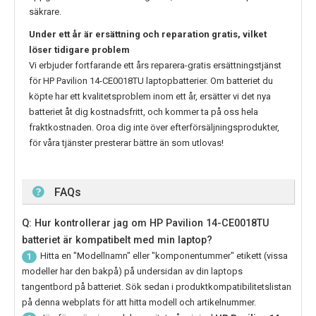
säkrare.
Under ett år är ersättning och reparation gratis, vilket
löser tidigare problem
Vi erbjuder fortfarande ett års reparera-gratis ersättningstjänst
för
HP Pavilion 14-CE0018TU
laptopbatterier. Om batteriet du
köpte har ett kvalitetsproblem inom ett år, ersätter vi det nya
batteriet åt dig kostnadsfritt, och kommer ta på oss hela
fraktkostnaden. Oroa dig inte över efterförsäljningsprodukter,
för våra tjänster presterar bättre än som utlovas!
FAQs
Q: Hur kontrollerar jag om HP Pavilion 14-CE0018TU
batteriet är kompatibelt med min laptop?
Hitta en "Modellnamn" eller "komponentummer" etikett (vissa
1
modeller har den bakpå) på undersidan av din laptops
tangentbord på batteriet. Sök sedan i produktkompatibilitetslistan
på denna webplats för att hitta modell och artikelnummer.