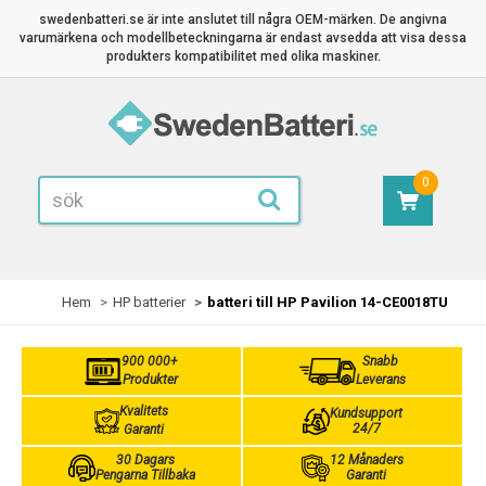
swedenbatteri.se är inte anslutet till några OEM-märken. De angivna
varumärkena och modellbeteckningarna är endast avsedda att visa dessa
produkters kompatibilitet med olika maskiner.
0
Hem
HP batterier
batteri till HP Pavilion 14-CE0018TU
900 000+
Snabb
Produkter
Leverans
Kvalitets
Kundsupport
24/7
Garanti
30 Dagars
12 Månaders
Pengarna Tillbaka
Garanti