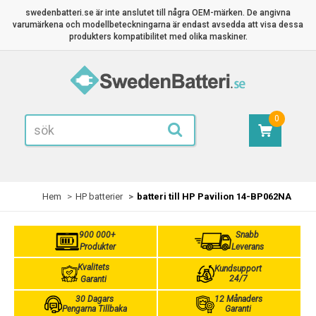
swedenbatteri.se är inte anslutet till några OEM-märken. De angivna
varumärkena och modellbeteckningarna är endast avsedda att visa dessa
produkters kompatibilitet med olika maskiner.
0
Hem
HP batterier
batteri till HP Pavilion 14-BP062NA
900 000+
Snabb
Produkter
Leverans
Kvalitets
Kundsupport
24/7
Garanti
30 Dagars
12 Månaders
Pengarna Tillbaka
Garanti