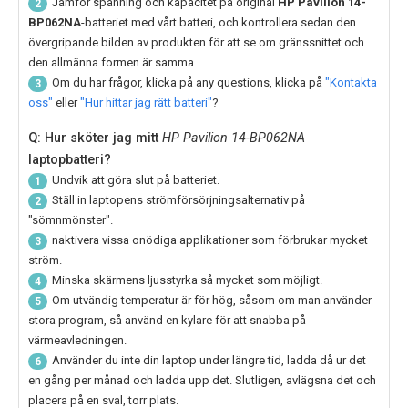
Jämför spänning och kapacitet på original
HP Pavilion 14-
2
BP062NA
-batteriet med vårt batteri, och kontrollera sedan den
övergripande bilden av produkten för att se om gränssnittet och
den allmänna formen är samma.
Om du har frågor, klicka på any questions, klicka på
"Kontakta
3
oss"
eller
"Hur hittar jag rätt batteri"
?
Q: Hur sköter jag mitt
HP Pavilion 14-BP062NA
laptopbatteri?
Undvik att göra slut på batteriet.
1
Ställ in laptopens strömförsörjningsalternativ på
2
"sömnmönster".
naktivera vissa onödiga applikationer som förbrukar mycket
3
ström.
Minska skärmens ljusstyrka så mycket som möjligt.
4
Om utvändig temperatur är för hög, såsom om man använder
5
stora program, så använd en kylare för att snabba på
värmeavledningen.
Använder du inte din laptop under längre tid, ladda då ur det
6
en gång per månad och ladda upp det. Slutligen, avlägsna det och
placera på en sval, torr plats.