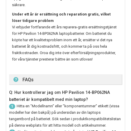
säkrare.
Under ett år är ersättning och reparation gratis, vilket
löser tidigare problem
Vi erbjuder fortfarande ett års reparera-gratis ersättningstjänst
för
HP Pavilion 14-BP062NA
laptopbatterier. Om batteriet du
köpte har ett kvalitetsproblem inom ett år, ersätter vi det nya
batteriet åt dig kostnadsfritt, och kommer ta på oss hela
fraktkostnaden. Oroa dig inte över efterförsäljningsprodukter,
för våra tjänster presterar bättre än som utlovas!
FAQs
Q: Hur kontrollerar jag om HP Pavilion 14-BP062NA
batteriet är kompatibelt med min laptop?
Hitta en "Modellnamn" eller "komponentummer" etikett (vissa
1
modeller har den bakpå) på undersidan av din laptops
tangentbord på batteriet. Sök sedan i produktkompatibilitetslistan
på denna webplats för att hitta modell och artikelnummer.