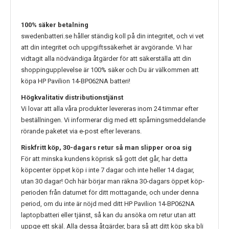
100% säker betalning
swedenbatteri.se håller ständig koll på din integritet, och vi vet
att din integritet och uppgiftssäkerhet är avgörande. Vi har
vidtagit alla nödvändiga åtgärder för att säkerställa att din
shoppingupplevelse är 100% säker och Du är välkommen att
köpa
HP Pavilion 14-BP062NA
batteri!
Högkvalitativ distributionstjänst
Vi lovar att alla våra produkter levereras inom 24 timmar efter
beställningen. Vi informerar dig med ett spårningsmeddelande
rörande paketet via e-post efter leverans.
Riskfritt köp, 30-dagars retur så man slipper oroa sig
För att minska kundens köprisk så gott det går, har detta
köpcenter öppet köp i inte 7 dagar och inte heller 14 dagar,
utan 30 dagar! Och här börjar man räkna 30-dagars öppet köp-
perioden från datumet för ditt mottagande, och under denna
period, om du inte är nöjd med ditt
HP Pavilion 14-BP062NA
laptopbatteri eller tjänst, så kan du ansöka om retur utan att
uppge ett skäl. Alla dessa åtgärder, bara så att ditt köp ska bli