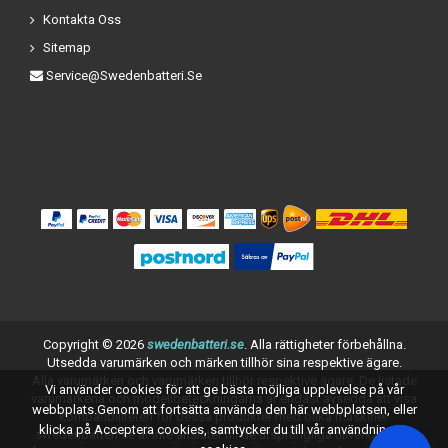
Kontakta Oss
Sitemap
Service@swedenbatteri.se
Copyright ©
2026
swedenbatteri.se
. Alla rättigheter förbehållna.
Utsedda varumärken och märken tillhör sina respektive ägare.
Alla varumärken och varumärken tillhör respektive ägare. De listade
Vi använder cookies för att ge bästa möjliga upplevelse på vår
varumärkena och modellbeteckningarna är endast avsedda att visa
webbplats.Genom att fortsätta använda den här webbplatsen, eller
kompatibiliteten för dessa produkter med olika maskiner.
klicka på Acceptera cookies, samtycker du till vår användning av
swedenbatteri.se är inte anslutet till de ursprungliga tillverkarna av