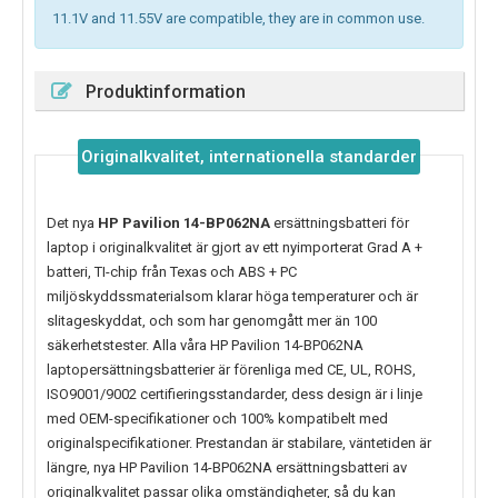
11.1V and 11.55V are compatible, they are in common use.
Produktinformation
Originalkvalitet, internationella standarder
Det nya
HP Pavilion 14-BP062NA
ersättningsbatteri för
laptop i originalkvalitet är gjort av ett nyimporterat Grad A +
batteri, TI-chip från Texas och ABS + PC
miljöskyddssmaterialsom klarar höga temperaturer och är
slitageskyddat, och som har genomgått mer än 100
säkerhetstester. Alla våra HP Pavilion 14-BP062NA
laptopersättningsbatterier är förenliga med CE, UL, ROHS,
ISO9001/9002 certifieringsstandarder, dess design är i linje
med OEM-specifikationer och 100% kompatibelt med
originalspecifikationer. Prestandan är stabilare, väntetiden är
längre, nya
HP Pavilion 14-BP062NA
ersättningsbatteri av
originalkvalitet passar olika omständigheter, så du kan