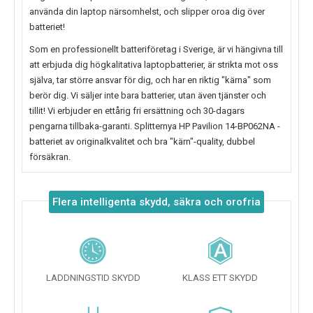
använda din laptop närsomhelst, och slipper oroa dig över
batteriet!
Som en professionellt batteriföretag i Sverige, är vi hängivna till
att erbjuda dig högkalitativa laptopbatterier, är strikta mot oss
själva, tar större ansvar för dig, och har en riktig "kärna" som
berör dig. Vi säljer inte bara batterier, utan även tjänster och
tillit! Vi erbjuder en ettårig fri ersättning och 30-dagars
pengarna tillbaka-garanti. Splitternya
HP Pavilion 14-BP062NA
-
batteriet av originalkvalitet och bra "kärn"-quality, dubbel
försäkran.
Flera intelligenta skydd, säkra och orofria
LADDNINGSTID SKYDD
KLASS ETT SKYDD