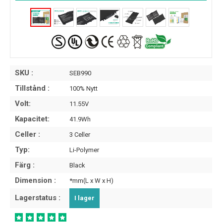
SKU :
SEB990
Tillstånd :
100% Nytt
Volt:
11.55V
Kapacitet:
41.9Wh
Celler :
3 Celler
Typ:
Li-Polymer
Färg :
Black
Dimension :
*mm(L x W x H)
Lagerstatus :
I lager