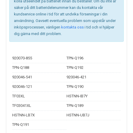
kolla utseendet på batteriet innan du beställer. Om du inte är
säker på ditt batteridelenummer kan du kontakta vår
kundservice online i tid för att undvika förseningar i din
användning. Oavsett eventuella problem som uppstår under
inköpsprocessen, vänligen
kontakta oss
i tid och vi hjälper
dig gärna med ditt problem.
920070-855
TPN-Q196
TPN-Q188
TPN-Q192
920046-541
920046-421
920046-121
TPN-Q190
TF03XL
HSTNN-IB7Y
TF03041XL
TPN-Q189
HSTNN-LB7X
HSTNN-UB7J
TPN-Q191