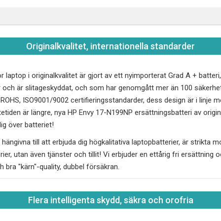
Originalkvalitet, internationella standarder
r laptop i originalkvalitet är gjort av ett nyimporterat Grad A + batte
 och är slitageskyddat, och som har genomgått mer än 100 säkerhet
, ROHS, ISO9001/9002 certifieringsstandarder, dess design är i linj
tetiden är längre, nya
HP Envy 17-N199NP
ersättningsbatteri av origi
g över batteriet!
hängivna till att erbjuda dig högkalitativa laptopbatterier, är strikta 
erier, utan även tjänster och tillit! Vi erbjuder en ettårig fri ersättnin
ch bra "kärn"-quality, dubbel försäkran.
Flera intelligenta skydd, säkra och orofria