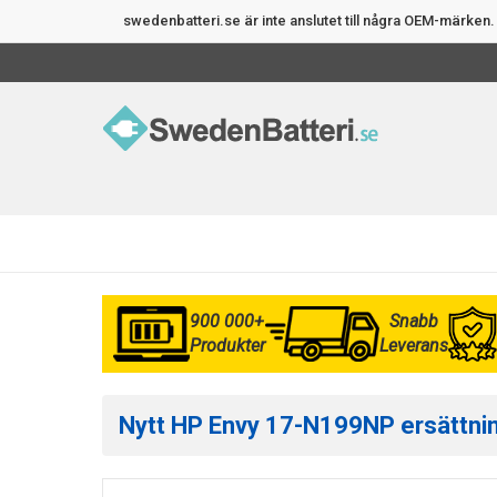
swedenbatteri.se är inte anslutet till några OEM-märke
900 000+
Snabb
Produkter
Leverans
Nytt HP Envy 17-N199NP ersättning