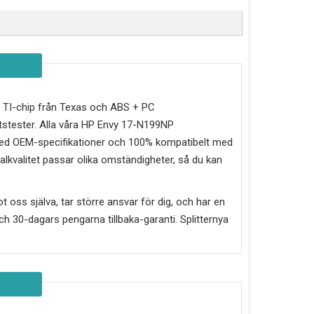
ri, TI-chip från Texas och ABS + PC
stester. Alla våra HP Envy 17-N199NP
e med OEM-specifikationer och 100% kompatibelt med
nalkvalitet passar olika omständigheter, så du kan
mot oss själva, tar större ansvar för dig, och har en
g och 30-dagars pengarna tillbaka-garanti. Splitternya