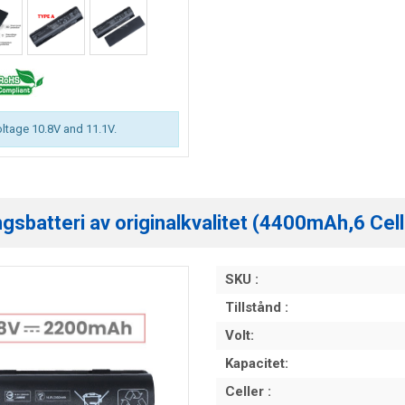
oltage 10.8V and 11.1V.
sbatteri av originalkvalitet (4400mAh,6 Cell
SKU :
Tillstånd :
Volt:
Kapacitet:
Celler :