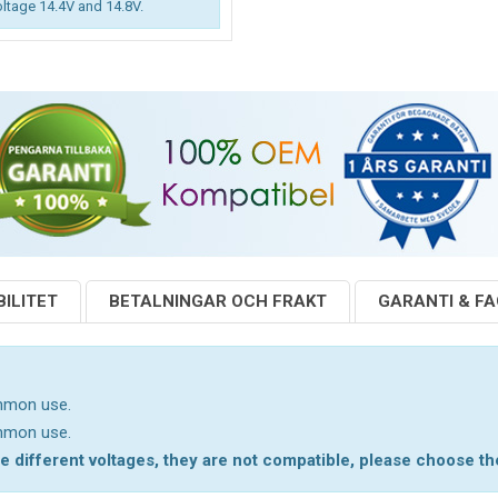
oltage 14.4V and 14.8V.
ILITET
BETALNINGAR OCH FRAKT
GARANTI & F
ommon use.
ommon use.
 different voltages, they are not compatible, please choose the