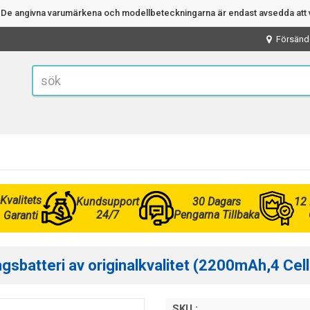
n. De angivna varumärkena och modellbeteckningarna är endast avsedda att v
Försänd
Kvalitets
Kundsupport
30 Dagars
12
24/7
Pengarna Tillbaka
Garanti
sbatteri av originalkvalitet (2200mAh,4 Cell
SKU :