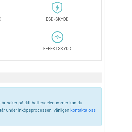
D
ESD-SKYDD
EFFEKTSKYDD
te är säker på ditt batteridelenummer kan du
står under inköpsprocessen, vänligen
kontakta oss