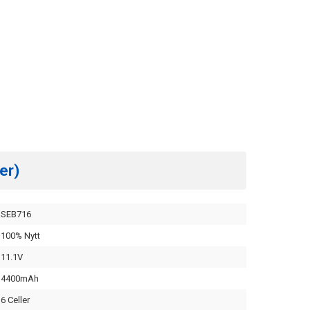
er)
SEB716
100% Nytt
11.1V
4400mAh
6 Celler