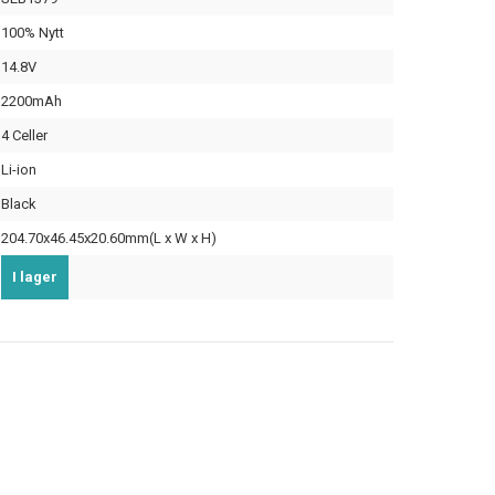
100% Nytt
14.8V
2200mAh
4 Celler
Li-ion
Black
204.70x46.45x20.60mm(L x W x H)
I lager