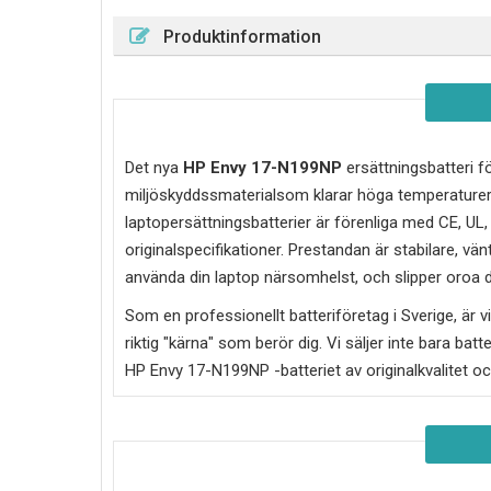
Produktinformation
Det nya
HP Envy 17-N199NP
ersättningsbatteri fö
miljöskyddssmaterialsom klarar höga temperaturer
laptopersättningsbatterier är förenliga med CE, UL
originalspecifikationer. Prestandan är stabilare, vän
använda din laptop närsomhelst, och slipper oroa di
Som en professionellt batteriföretag i Sverige, är vi 
riktig "kärna" som berör dig. Vi säljer inte bara batt
HP Envy 17-N199NP
-batteriet av originalkvalitet o