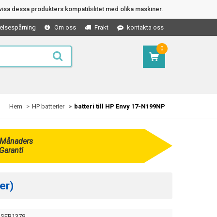
isa dessa produkters kompatibilitet med olika maskiner.
elsespårning
Om oss
Frakt
kontakta oss
0
Hem
HP batterier
batteri till HP Envy 17-N199NP
 Månaders
Garanti
er)
SEB1379