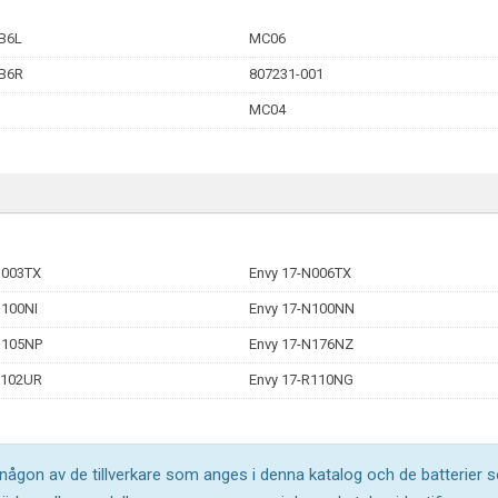
B6L
MC06
B6R
807231-001
3
MC04
N003TX
Envy 17-N006TX
N100NI
Envy 17-N100NN
N105NP
Envy 17-N176NZ
R102UR
Envy 17-R110NG
l någon av de tillverkare som anges i denna katalog och de batterier s