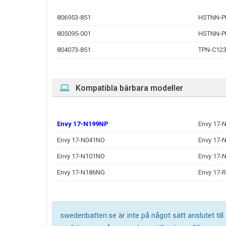
806953-851
HSTNN-P
805095-001
HSTNN-P
804073-851
TPN-C12
Kompatibla bärbara modeller
Envy 17-N199NP
Envy 17-
Envy 17-N041NO
Envy 17-
Envy 17-N101NO
Envy 17-
Envy 17-N186NG
Envy 17-
swedenbatteri.se är inte på något sätt anslutet til