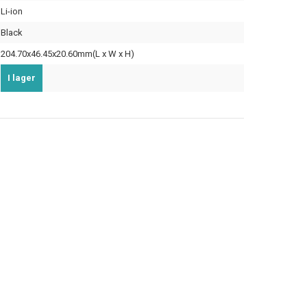
Li-ion
Black
204.70x46.45x20.60mm(L x W x H)
I lager