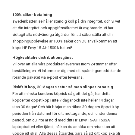
100% säker betalning
swedenbatteri.se håller ständig koll på din integritet, och vi vet
att din integritet och uppgiftssäkerhet är avgörande. Vi har
vidtagit alla nödvändiga åtgärder för att säkerställa att din
shoppingupplevelse är 100% säker och Du är välkommen att
köpa
HP Envy 15-AH150SA
batteri!
Högkvalitativ distributionstjänst
Vi lovar att alla våra produkter levereras inom 24 timmar efter
beställningen. Vi informerar dig med ett spårningsmeddelande
rörande paketet via e-post efter leverans.
Riskfritt köp, 30-dagars retur så man slipper oroa sig
För att minska kundens köprisk så gott det går, har detta
köpcenter öppet köp i inte 7 dagar och inte heller 14 dagar,
utan 30 dagar! Och här börjar man räkna 30-dagars öppet köp-
perioden från datumet för ditt mottagande, och under denna
period, om du inte är nöjd med ditt
HP Envy 15-AH150SA
laptopbatteri eller tjänst, så kan du ansöka om retur utan att
uppge ett skäl. Alla dessa åtgärder, bara så att ditt köp ska bli