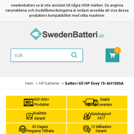
swedenbatteri.se är inte anslutet till några OEM-märken. De angivna
varumärkena och modellbeteckningarna är endast avsedda att visa dessa
produkters kompatibilitet med olika maskiner.
0
Hem
HP batterier
batteri till HP Envy 15-AH150SA
900 000+
Snabb
Produkter
Leverans
Kvalitets
Kundsupport
24/7
Garanti
30 Dagars
12 Månaders
Pengarna Tillbaka
Garanti