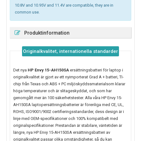
10.8V and 10.95V and 11.4V are compatible, they are in
common use.
Produktinformation
Originalkvalitet, internationella standarder
Det nya
HP Envy 15-AH150SA
ersättningsbatteri för laptop i
originalkvalitet är gjort av ett nyimporterat Grad A + batteri, TI-
chip från Texas och ABS + PC miljöskyddssmaterialsom klarar
höga temperaturer och är slitageskyddat, och som har
genomgått mer än 100 säkerhetstester. Alla våra HP Envy 15-
AH150SA laptopersättningsbatterier är förenliga med CE, UL,
ROHS, ISO9001/9002 certifieringsstandarder, dess design är i
linje med OEM-specifikationer och 100% kompatibelt med
originalspecifikationer. Prestandan är stabilare, väntetiden är
längre, nya
HP Envy 15-AH150SA
ersättningsbatteri av
originalkvalitet passar olika omständigheter, så du kan