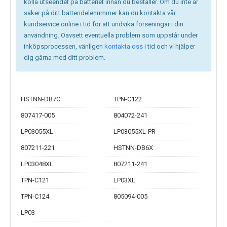
kolla utseendet på batteriet innan du beställer. Om du inte är
säker på ditt batteridelenummer kan du kontakta vår
kundservice online i tid för att undvika förseningar i din
användning. Oavsett eventuella problem som uppstår under
inköpsprocessen, vänligen
kontakta oss
i tid och vi hjälper
dig gärna med ditt problem.
HSTNN-DB7C
TPN-C122
807417-005
804072-241
LP03055XL
LP03055XL-PR
807211-221
HSTNN-DB6X
LP03048XL
807211-241
TPN-C121
LP03XL
TPN-C124
805094-005
LP03