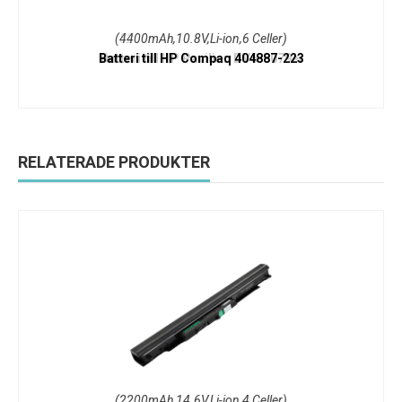
(4400mAh,10.8V,Li-ion,6 Celler)
Batteri till HP Compaq 404887-223
RELATERADE PRODUKTER
(2200mAh,14.6V,Li-ion,4 Celler)