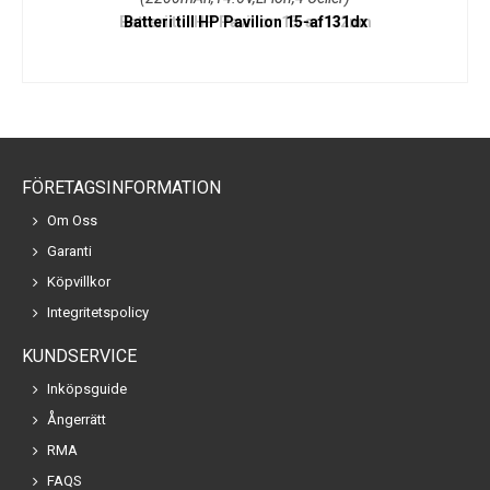
Batteri till HP Pavilion 15-af131dx
FÖRETAGSINFORMATION
Om Oss
Garanti
Köpvillkor
Integritetspolicy
KUNDSERVICE
Inköpsguide
Ångerrätt
RMA
FAQS