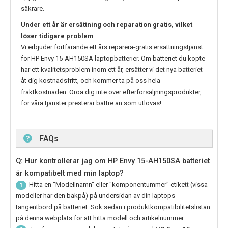
säkrare.
Under ett år är ersättning och reparation gratis, vilket
löser tidigare problem
Vi erbjuder fortfarande ett års reparera-gratis ersättningstjänst
för
HP Envy 15-AH150SA
laptopbatterier. Om batteriet du köpte
har ett kvalitetsproblem inom ett år, ersätter vi det nya batteriet
åt dig kostnadsfritt, och kommer ta på oss hela
fraktkostnaden. Oroa dig inte över efterförsäljningsprodukter,
för våra tjänster presterar bättre än som utlovas!
FAQs
Q: Hur kontrollerar jag om HP Envy 15-AH150SA batteriet
är kompatibelt med min laptop?
Hitta en "Modellnamn" eller "komponentummer" etikett (vissa
1
modeller har den bakpå) på undersidan av din laptops
tangentbord på batteriet. Sök sedan i produktkompatibilitetslistan
på denna webplats för att hitta modell och artikelnummer.