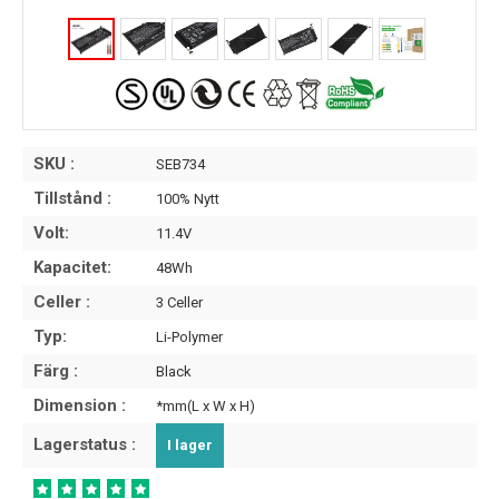
SKU :
SEB734
Tillstånd :
100% Nytt
Volt:
11.4V
Kapacitet:
48Wh
Celler :
3 Celler
Typ:
Li-Polymer
Färg :
Black
Dimension :
*mm(L x W x H)
Lagerstatus :
I lager