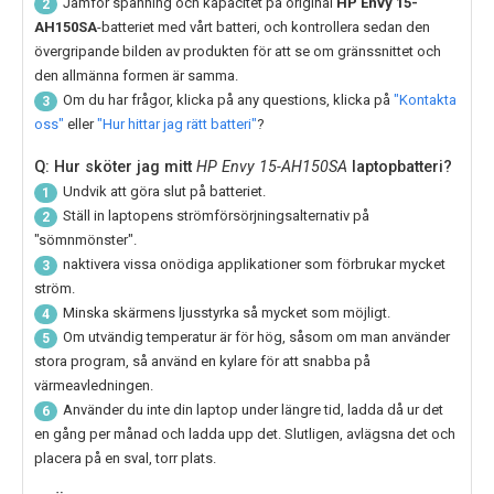
Jämför spänning och kapacitet på original
HP Envy 15-
2
AH150SA
-batteriet med vårt batteri, och kontrollera sedan den
övergripande bilden av produkten för att se om gränssnittet och
den allmänna formen är samma.
Om du har frågor, klicka på any questions, klicka på
"Kontakta
3
oss"
eller
"Hur hittar jag rätt batteri"
?
Q: Hur sköter jag mitt
HP Envy 15-AH150SA
laptopbatteri?
Undvik att göra slut på batteriet.
1
Ställ in laptopens strömförsörjningsalternativ på
2
"sömnmönster".
naktivera vissa onödiga applikationer som förbrukar mycket
3
ström.
Minska skärmens ljusstyrka så mycket som möjligt.
4
Om utvändig temperatur är för hög, såsom om man använder
5
stora program, så använd en kylare för att snabba på
värmeavledningen.
Använder du inte din laptop under längre tid, ladda då ur det
6
en gång per månad och ladda upp det. Slutligen, avlägsna det och
placera på en sval, torr plats.