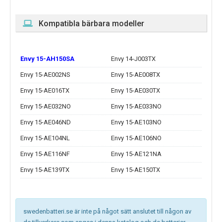
Kompatibla bärbara modeller
Envy 15-AH150SA
Envy 14-J003TX
Envy 15-AE002NS
Envy 15-AE008TX
Envy 15-AE016TX
Envy 15-AE030TX
Envy 15-AE032NO
Envy 15-AE033NO
Envy 15-AE046ND
Envy 15-AE103NO
Envy 15-AE104NL
Envy 15-AE106NO
Envy 15-AE116NF
Envy 15-AE121NA
Envy 15-AE139TX
Envy 15-AE150TX
swedenbatteri.se är inte på något sätt anslutet till någon av