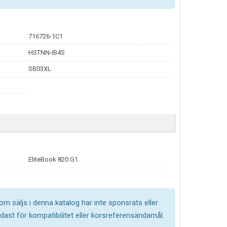
716726-1C1
HSTNN-IB4S
SB03XL
EliteBook 820 G1
om säljs i denna katalog har inte sponsrats eller
ast för kompatibilitet eller korsreferensändamål.