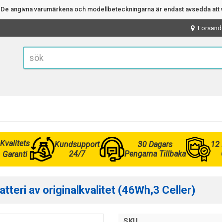
n. De angivna varumärkena och modellbeteckningarna är endast avsedda att v
Försänd
Kvalitets
Kundsupport
30 Dagars
12
24/7
Pengarna Tillbaka
Garanti
teri av originalkvalitet (46Wh,3 Celler)
SKU