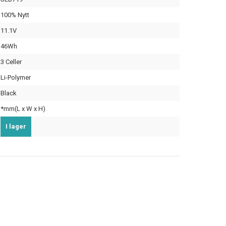
100% Nytt
11.1V
46Wh
3 Celler
Li-Polymer
Black
*mm(L x W x H)
I lager