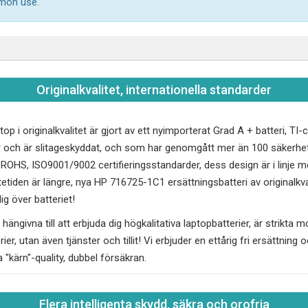
mmon use.
Originalkvalitet, internationella standarder
top i originalkvalitet är gjort av ett nyimporterat Grad A + batteri, T
 och är slitageskyddat, och som har genomgått mer än 100 säkerhet
, ROHS, ISO9001/9002 certifieringsstandarder, dess design är i linj
tetiden är längre, nya
HP 716725-1C1
ersättningsbatteri av originalkv
g över batteriet!
hängivna till att erbjuda dig högkalitativa laptopbatterier, är strikta 
erier, utan även tjänster och tillit! Vi erbjuder en ettårig fri ersättnin
a "kärn"-quality, dubbel försäkran.
Flera intelligenta skydd, säkra och orofria