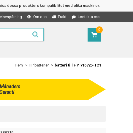
isa dessa produkters kompatibilitet med olika maskiner.
elsespårning
Om oss
Frakt
kontakta oss
0
Hem
HP batterier
batteri till HP 716725-1C1
 Månaders
Garanti
SEB719