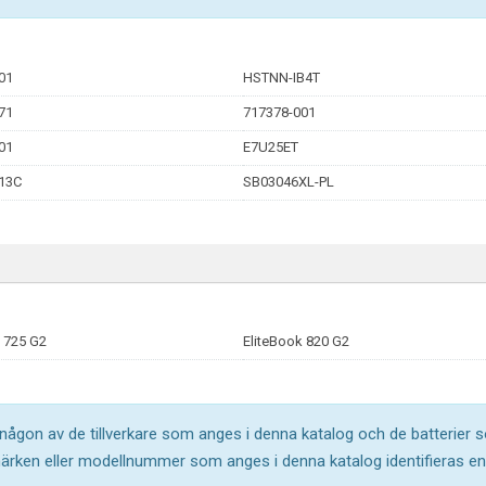
01
HSTNN-IB4T
71
717378-001
01
E7U25ET
13C
SB03046XL-PL
 725 G2
EliteBook 820 G2
l någon av de tillverkare som anges i denna katalog och de batterier s
märken eller modellnummer som anges i denna katalog identifieras end