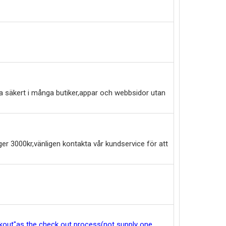
a säkert i många butiker,appar och webbsidor utan
er 3000kr,vänligen kontakta vår kundservice för att
eckout"as the check out process(not supply one