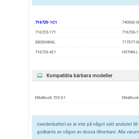
716725-1C1
740362-0
716725-171
716726-1
SB03046XL
717377-0
716726-421
HSTNN-L
Kompatibla bärbara modeller
EliteBook 725 G1
EliteBook
swedenbatteri.se är inte på något sätt anslutet til
godkänts av någon av dessa tillverkare. Alla varu