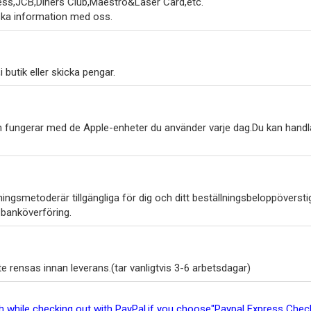
ss,JCB,Diners Club,Maestro&Laser Card,etc.
ska information med oss.
 butik eller skicka pengar.
h fungerar med de Apple-enheter du använder varje dag.Du kan handl
ngsmetoderär tillgängliga för dig och ditt beställningsbeloppöverstig
 banköverföring.
 rensas innan leverans.(tar vanligtvis 3-6 arbetsdagar)
ish while checking out with PayPal,if you choose"Paypal Express Ch