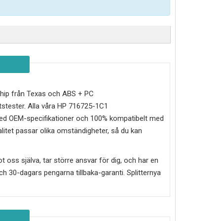
I-chip från Texas och ABS + PC
stester. Alla våra HP 716725-1C1
e med OEM-specifikationer och 100% kompatibelt med
alitet passar olika omständigheter, så du kan
mot oss själva, tar större ansvar för dig, och har en
g och 30-dagars pengarna tillbaka-garanti. Splitternya