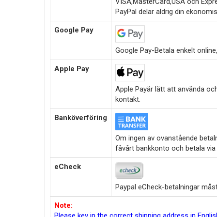
VISA,MasterCard,USA och Expre
PayPal delar aldrig din ekonomi
Google Pay
Google Pay-Betala enkelt online,i
Apple Pay
Apple Payär lätt att använda oc
kontakt.
Banköverföring
Om ingen av ovanstående betalni
fåvårt bankkonto och betala via
eCheck
Paypal eCheck-betalningar måste
Note:
Please key in the correct shipping address in Engl