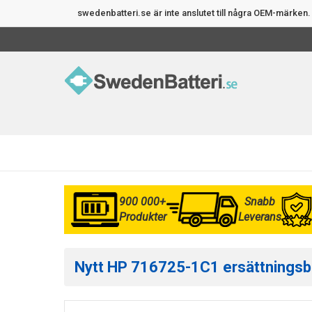
swedenbatteri.se är inte anslutet till några OEM-märke
900 000+
Snabb
Produkter
Leverans
Nytt HP 716725-1C1 ersättningsbat