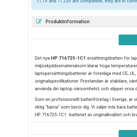
11.1V and 11.25V are compatible, they are in co
Produktinformation
Det nya
HP 716725-1C1
ersättningsbatteri för lap
miljöskyddssmaterialsom klarar höga temperaturer
laptopersättningsbatterier är förenliga med CE, UL
originalspecifikationer. Prestandan är stabilare, vän
använda din laptop närsomhelst, och slipper oroa di
Som en professionellt batteriföretag i Sverige, är vi 
riktig "kärna" som berör dig. Vi säljer inte bara batt
HP 716725-1C1
-batteriet av originalkvalitet och br