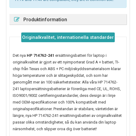
Produktinformation
Originalkvalitet, internationella standarder
Det nya
HP 714762-241
ersättningsbatteri för laptop i
originalkvalitet är gjort av ett nyimporterat Grad A + batteri, TI-
chip från Texas och ABS + PC miljöskyddssmaterialsom klarar
höga temperaturer och är slitageskyddat, och som har
genomgått mer än 100 säkerhetstester. Alla våra HP 714762-
241 laptopersättningsbatterier är förenliga med CE, UL, ROHS,
ISO9001/9002 certifieringsstandarder, dess design är i linje
med OEM-specifikationer och 100% kompatibelt med
originalspecifikationer. Prestandan är stabilare, väntetiden är
längre, nya
HP 714762-241
ersättningsbatteri av originalkvalitet
passar olika omständigheter, så du kan använda din laptop
närsomhelst, och slipper oroa dig över batteriet!