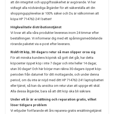
att din integritet och uppgiftssäkerhet är avgörande. Vi har
vidtagit alla nödvändiga åtgärder för att säkerställa att din
shoppingupplevelse är 100% säker och Du är välkommen att
köpa
HP 714762-241
batteri!
Högkvalitativ distributionstjänst
Vi lovar att alla våra produkter levereras inom 24 timmar efter
beställningen. Vi informerar dig med ett spårningsmeddelande
rörande paketet via e-post efter leverans.
Riskfritt köp, 30-dagars retur så man slipper oroa sig
För att minska kundens köprisk så gott det går, har detta
köpcenter öppet köp i inte 7 dagar och inte heller 14 dagar,
utan 30 dagar! Och här börjar man räkna 30-dagars öppet köp-
perioden från datumet för ditt mottagande, och under denna
period, om du inte är nöjd med ditt
HP 714762-241
laptopbatteri
eller tjänst, så kan du ansöka om retur utan att uppge ett skäl.
Alla dessa åtgärder, bara så att ditt köp ska bli säkrare.
Under ett år är ersättning och reparation gratis, vilket
löser tidigare problem
Vi erbjuder fortfarande ett års reparera-gratis ersättningstjänst