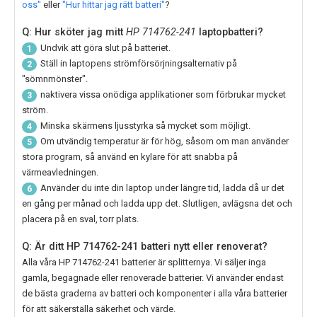
oss"
eller
"Hur hittar jag rätt batteri"
?
Q: Hur sköter jag mitt
HP 714762-241
laptopbatteri?
Undvik att göra slut på batteriet.
1
Ställ in laptopens strömförsörjningsalternativ på
2
"sömnmönster".
naktivera vissa onödiga applikationer som förbrukar mycket
3
ström.
Minska skärmens ljusstyrka så mycket som möjligt.
4
Om utvändig temperatur är för hög, såsom om man använder
5
stora program, så använd en kylare för att snabba på
värmeavledningen.
Använder du inte din laptop under längre tid, ladda då ur det
6
en gång per månad och ladda upp det. Slutligen, avlägsna det och
placera på en sval, torr plats.
Q: Är ditt HP 714762-241 batteri nytt eller renoverat?
Alla våra
HP 714762-241
batterier är splitternya. Vi säljer inga
gamla, begagnade eller renoverade batterier. Vi använder endast
de bästa graderna av batteri och komponenter i alla våra batterier
för att säkerställa säkerhet och värde.