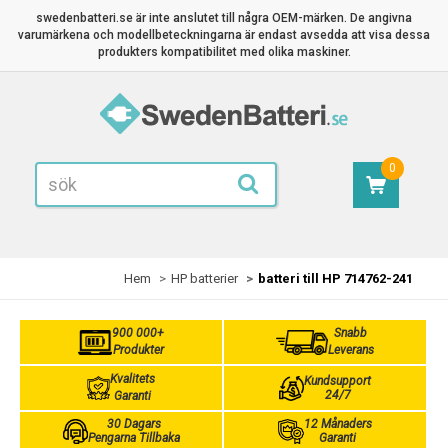
swedenbatteri.se är inte anslutet till några OEM-märken. De angivna
varumärkena och modellbeteckningarna är endast avsedda att visa dessa
produkters kompatibilitet med olika maskiner.
0
Hem
HP batterier
batteri till HP 714762-241
900 000+
Snabb
Produkter
Leverans
Kvalitets
Kundsupport
24/7
Garanti
30 Dagars
12 Månaders
Pengarna Tillbaka
Garanti