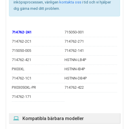
inköpsprocessen, vänligen
kontakta oss
i tid och vi hjälper
dig gärna med ditt problem.
714762-241
715050-001
714762-2C1
714762-271
715050-005
714762-141
714762-421
HSTNN-LB4P
PX03XL
HSTNN-IB4P
714762-1C1
HSTNN-DB4P
PX03050XL-PR
714762-422
714762-171
Kompatibla bärbara modeller