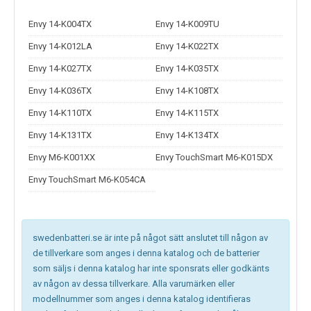
Envy 14-K004TX
Envy 14-K009TU
Envy 14-K012LA
Envy 14-K022TX
Envy 14-K027TX
Envy 14-K035TX
Envy 14-K036TX
Envy 14-K108TX
Envy 14-K110TX
Envy 14-K115TX
Envy 14-K131TX
Envy 14-K134TX
Envy M6-K001XX
Envy TouchSmart M6-K015DX
Envy TouchSmart M6-K054CA
swedenbatteri.se är inte på något sätt anslutet till någon av
de tillverkare som anges i denna katalog och de batterier
som säljs i denna katalog har inte sponsrats eller godkänts
av någon av dessa tillverkare. Alla varumärken eller
modellnummer som anges i denna katalog identifieras