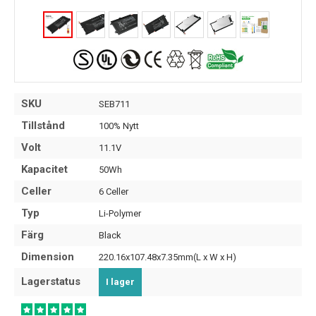
SKU
SEB711
Tillstånd
100% Nytt
Volt
11.1V
Kapacitet
50Wh
Celler
6 Celler
Typ
Li-Polymer
Färg
Black
Dimension
220.16x107.48x7.35mm(L x W x H)
Lagerstatus
I lager