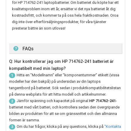
för
HP 714762-241
laptopbatterier. Om batteriet du köpte har ett
kvalitetsproblem inom ett år, ersätter vi det nya batteriet åt dig
kostnadsfritt, och kommer ta på oss hela fraktkostnaden. Oroa
dig inte över efterförsäljningsprodukter, för våra tjänster
presterar bättre än som utlovas!
FAQs
Q: Hur kontrollerar jag om HP 714762-241 batteriet är
kompatibelt med min laptop?
Hitta en "Modellnamn" eller "komponentummer" etikett (vissa
1
modeller har den bakpå) på undersidan av din laptops
tangentbord på batteriet. Sök sedan i produktkompatibilitetslistan
på denna webplats för att hitta modell och artikelnummer.
Jämför spänning och kapacitet på original
HP 714762-241
-
2
batteriet med vårt batteri, och kontrollera sedan den övergripande
bilden av produkten för att se om gränssnittet och den allmänna
formen är samma.
Om du har frågor, klicka på any questions, klicka på
"Kontakta
3