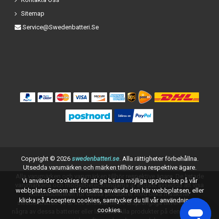
Sitemap
Service@swedenbatteri.se
Copyright ©
2026
swedenbatteri.se
. Alla rättigheter förbehållna.
Utsedda varumärken och märken tillhör sina respektive ägare.
Alla varumärken och varumärken tillhör respektive ägare. De listade
Vi använder cookies för att ge bästa möjliga upplevelse på vår
varumärkena och modellbeteckningarna är endast avsedda att visa
webbplats.Genom att fortsätta använda den här webbplatsen, eller
kompatibiliteten för dessa produkter med olika maskiner.
klicka på Acceptera cookies, samtycker du till vår användning av
swedenbatteri.se är inte anslutet till de ursprungliga tillverkarna av
cookies.
några av dessa batterier eller laddare. Alla produkter på denna sida är