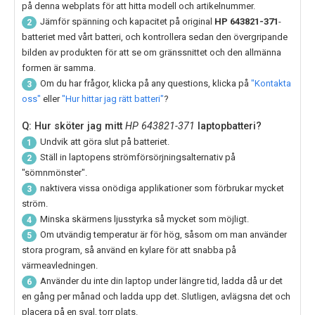
på denna webplats för att hitta modell och artikelnummer.
Jämför spänning och kapacitet på original
HP 643821-371
-
2
batteriet med vårt batteri, och kontrollera sedan den övergripande
bilden av produkten för att se om gränssnittet och den allmänna
formen är samma.
Om du har frågor, klicka på any questions, klicka på
"Kontakta
3
oss"
eller
"Hur hittar jag rätt batteri"
?
Q: Hur sköter jag mitt
HP 643821-371
laptopbatteri?
Undvik att göra slut på batteriet.
1
Ställ in laptopens strömförsörjningsalternativ på
2
"sömnmönster".
naktivera vissa onödiga applikationer som förbrukar mycket
3
ström.
Minska skärmens ljusstyrka så mycket som möjligt.
4
Om utvändig temperatur är för hög, såsom om man använder
5
stora program, så använd en kylare för att snabba på
värmeavledningen.
Använder du inte din laptop under längre tid, ladda då ur det
6
en gång per månad och ladda upp det. Slutligen, avlägsna det och
placera på en sval, torr plats.