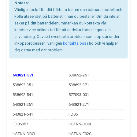
Notera:
Vänligen bekräfta ditt bärbara batteri och bärbara modell och
kolla utseendet på batteriet innan du beställer. Om du inte är
säker på ditt batteridelenummer kan du kontakta vår
kundservice online i tid för att undvika förseningar i din
användning. Oavsett eventuella problem som uppstår under
inköpsprocessen, vänligen
kontakta oss
i tid och vi hjälper
dig gärna med ditt problem.
643821-371
538692-251
538692-351
538692-371
538692-541
577093-001
643821-251
643821-271
643821-541
FD06
FD06057
HSTNN-DB0L
HSTNN-DBCL
HSTNN-E02C