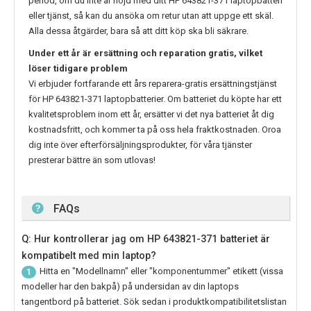
period, om du inte är nöjd med ditt
HP 643821-371
laptopbatteri
eller tjänst, så kan du ansöka om retur utan att uppge ett skäl.
Alla dessa åtgärder, bara så att ditt köp ska bli säkrare.
Under ett år är ersättning och reparation gratis, vilket
löser tidigare problem
Vi erbjuder fortfarande ett års reparera-gratis ersättningstjänst
för
HP 643821-371
laptopbatterier. Om batteriet du köpte har ett
kvalitetsproblem inom ett år, ersätter vi det nya batteriet åt dig
kostnadsfritt, och kommer ta på oss hela fraktkostnaden. Oroa
dig inte över efterförsäljningsprodukter, för våra tjänster
presterar bättre än som utlovas!
FAQs
Q: Hur kontrollerar jag om HP 643821-371 batteriet är
kompatibelt med min laptop?
Hitta en "Modellnamn" eller "komponentummer" etikett (vissa
1
modeller har den bakpå) på undersidan av din laptops
tangentbord på batteriet. Sök sedan i produktkompatibilitetslistan