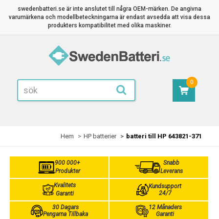
swedenbatteri.se är inte anslutet till några OEM-märken. De angivna
varumärkena och modellbeteckningarna är endast avsedda att visa dessa
produkters kompatibilitet med olika maskiner.
0
Hem
HP batterier
batteri till HP 643821-371
900 000+
Snabb
Produkter
Leverans
Kvalitets
Kundsupport
24/7
Garanti
30 Dagars
12 Månaders
Pengarna Tillbaka
Garanti