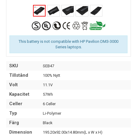
This battery is not compatible with HP Pavilion DM3-3000
Series laptops.
SKU
SEB47
Tillstånd
100% Nytt
Volt
11.1V
Kapacitet
57Wh
Celler
6 Celler
Typ
Li-Polymer
Färg
Black
Dimension
195.20x92.00x14.80mm(L x W x H)