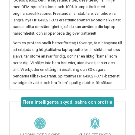
ISO9001/9002 certifieringsstandarder, dess design är i linje
med OEM-specifikationer och 100% kompatibelt med
originalspecifikationer. Prestandan är stabilare, väntetiden är
längre, nya
HP 643821-371
ersättningsbatteri av originalkvalitet
passar olika omständigheter, så du kan använda din laptop
närsomhelst, och slipper oroa dig över batteriet!
Som en professionellt batteriföretag i Sverige, är vi hängivna till
att erbjuda dig högkalitativa laptopbatterier, är strikta mot oss
själva, tar större ansvar för dig, och har en riktig "kärna" som
berör dig. Vi säljer inte bara batterier, utan även tjänster och
tillit! Vi erbjuder en ettårig fri ersättning och 30-dagars
pengarna tillbaka-garanti. Splitternya
HP 643821-371
-batteriet
av originalkvalitet och bra "kärn"-quality, dubbel försäkran.
Flera intelligenta skydd, säkra och orofria
LADDNINGSTID SKYDD
KLASS ETT SKYDD