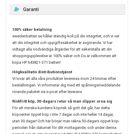
Garanti
100% säker betalning
swedenbatteri.se håller ständig koll på din integritet, och vi vet
att din integritet och uppgiftssäkerhet är avgörande. Vi har
vidtagit alla nödvändiga åtgärder för att säkerställa att din
shoppingupplevelse är 100% säker och Du är välkommen att
köpa
HP 643821-371
batteri!
Högkvalitativ distributionstjänst
Vi lovar att alla våra produkter levereras inom 24 timmar efter
beställningen. Vi informerar dig med ett spårningsmeddelande
rörande paketet via e-post efter leverans.
Riskfritt köp, 30-dagars retur så man slipper oroa sig
För att minska kundens köprisk så gott det går, har detta
köpcenter öppet köp i inte 7 dagar och inte heller 14 dagar,
utan 30 dagar! Och här börjar man räkna 30-dagars öppet köp-
perioden från datumet för ditt mottagande, och under denna