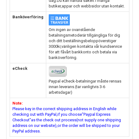
dag.Du kan handla säkert i många
butiker,appar och webbsidor utan kontakt.
Banköverföring
Om ingen av ovanstående
betalningsmetoderär tillgängliga för dig
och ditt beställningsbeloppöverstiger
3000kr,vänligen kontakta vår kundservice
för att fåvårt bankkonto och betala via
banköverföring.
eCheck
Paypal eCheck-betalningar måste rensas
innan leverans.(tar vanligtvis 3-6
arbetsdagar)
Note:
Please key in the correct shipping address in English while
checking out with PayPal,if you choose"Paypal Express
Checkout"as the check out process(not supply one shipping
address on our website),or the order will be shipped to your
PayPal address.