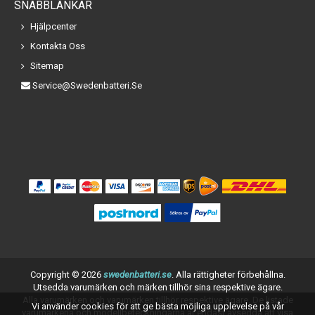
SNABBLÄNKAR
Hjälpcenter
Kontakta Oss
Sitemap
Service@swedenbatteri.se
Copyright ©
2026
swedenbatteri.se
. Alla rättigheter förbehållna.
Utsedda varumärken och märken tillhör sina respektive ägare.
Alla varumärken och varumärken tillhör respektive ägare. De listade
Vi använder cookies för att ge bästa möjliga upplevelse på vår
varumärkena och modellbeteckningarna är endast avsedda att visa