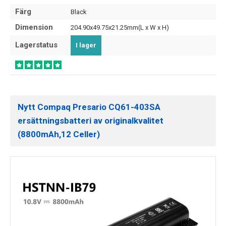
Färg
Black
Dimension
204.90x49.75x21.25mm(L x W x H)
Lagerstatus
I lager
Nytt Compaq Presario CQ61-403SA
ersättningsbatteri av originalkvalitet
(8800mAh,12 Celler)