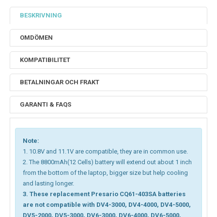
BESKRIVNING
OMDÖMEN
KOMPATIBILITET
BETALNINGAR OCH FRAKT
GARANTI & FAQS
Note:
1. 10.8V and 11.1V are compatible, they are in common use.
2. The 8800mAh(12 Cells) battery will extend out about 1 inch
from the bottom of the laptop, bigger size but help cooling
and lasting longer.
3. These replacement Presario CQ61-403SA batteries
are not compatible with DV4-3000, DV4-4000, DV4-5000,
DV5-2000, DV5-3000, DV6-3000, DV6-4000, DV6-5000,