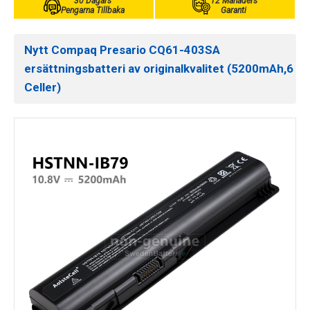
30 Dagars
12 Månaders
Pengarna Tillbaka
Garanti
Nytt Compaq Presario CQ61-403SA
ersättningsbatteri av originalkvalitet (5200mAh,6
Celler)