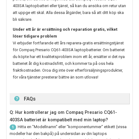
403SA
laptopbatteri eller tjänst, så kan du ansöka om retur utan
att uppge ett skäl. Alla dessa åtgärder, bara så att ditt köp ska
bli säkrare.
Under ett år är ersättning och reparation gratis, vilket
löser tidigare problem
Vi erbjuder fortfarande ett års reparera-gratis ersättningstjänst
för
Compaq Presario CQ61-403SA
laptopbatterier. Om batteriet
du köpte har ett kvalitetsproblem inom ett år, ersätter vi det nya
batteriet åt dig kostnadsfritt, och kommer ta på oss hela
fraktkostnaden. Oroa dig inte över efterförsäljningsprodukter,
för våra tjänster presterar bättre än som utlovas!
FAQs
Q: Hur kontrollerar jag om Compaq Presario CQ61-
403SA batteriet är kompatibelt med min laptop?
Hitta en "Modellnamn" eller "komponentummer" etikett (vissa
1
modeller har den bakpå) på undersidan av din laptops