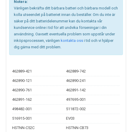
Notera:
Vänligen bekräfta ditt bärbara batteri och bärbara modell och
kolla utseendet på batteriet innan du beställer. Om du inte är
säker på ditt batteridelenummer kan du kontakta vår
kundservice online i tid för att undvika förseningar i din
användning. Oavsett eventuella problem som uppstår under
inköpsprocessen, vänligen
kontakta oss
i tid och vi hjälper
dig gärna med ditt problem.
462889-421
462889-742
462890-121
462890-241
462890-761
462891-142
462891-162
497695-001
498482-001
511872-002
516915-001
EV03
HSTNN-C52C
HSTNN-CB73