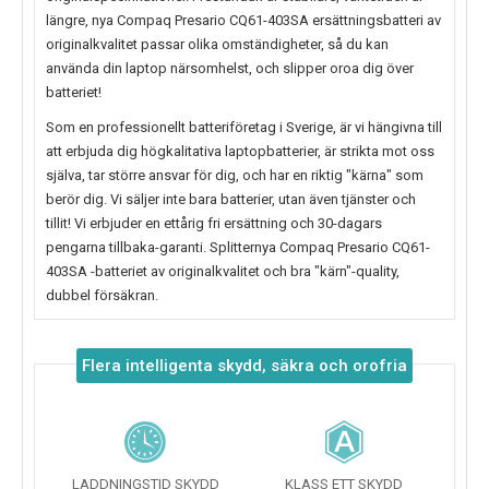
längre, nya
Compaq Presario CQ61-403SA
ersättningsbatteri av
originalkvalitet passar olika omständigheter, så du kan
använda din laptop närsomhelst, och slipper oroa dig över
batteriet!
Som en professionellt batteriföretag i Sverige, är vi hängivna till
att erbjuda dig högkalitativa laptopbatterier, är strikta mot oss
själva, tar större ansvar för dig, och har en riktig "kärna" som
berör dig. Vi säljer inte bara batterier, utan även tjänster och
tillit! Vi erbjuder en ettårig fri ersättning och 30-dagars
pengarna tillbaka-garanti. Splitternya
Compaq Presario CQ61-
403SA
-batteriet av originalkvalitet och bra "kärn"-quality,
dubbel försäkran.
Flera intelligenta skydd, säkra och orofria
LADDNINGSTID SKYDD
KLASS ETT SKYDD