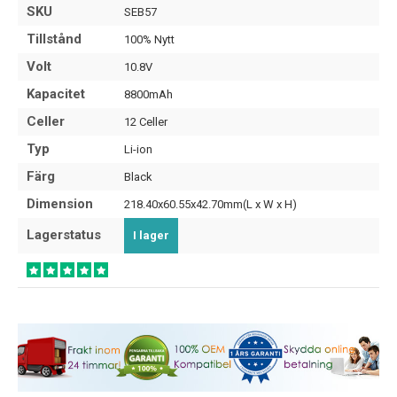
SKU
SEB57
Tillstånd
100% Nytt
Volt
10.8V
Kapacitet
8800mAh
Celler
12 Celler
Typ
Li-ion
Färg
Black
Dimension
218.40x60.55x42.70mm(L x W x H)
Lagerstatus
I lager