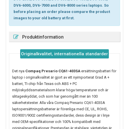
DV6-6000, DV6-7000 and DV6-8000 series laptops. So
before placing an order please compare the product
images to your old battery at first.
Produktinformation
Originalkvalitet, internationella standarder
Det nya
Compaq Presario CQ61-403SA
ersättningsbatteri för
laptop i originalkvalitet är gjort av ett nyimporterat Grad A +
batteri, TI-chip från Texas och ABS + PC
miljöskyddssmaterialsom klarar höga temperaturer och är
slitageskyddat, och som har genomgått mer än 100
säkerhetstester. Alla våra Compaq Presario CQ61-403SA
laptopersättningsbatterier är förenliga med CE, UL, ROHS,
ISO9001/9002 certifieringsstandarder, dess design är i linje
med OEM-specifikationer och 100% kompatibelt med
originalspecifikationer. Prestandan är stabilare, väntetiden är