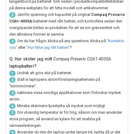
tangentbord på batteriet. Sök sedan i produktkompatibilitetslistan
på denna webplats för att hitta modell och artikelnummer.
Jämför spänning och kapacitet på original
Compaq Presario
2
CQ61-403SA
-batteriet med vårt batteri, och kontrollera sedan den
övergripande bilden av produkten för att se om gränssnittet och
den allmänna formen är samma.
Om du har frågor, klicka på any questions, klicka på
"Kontakta
3
oss"
eller
"Hur hittar jag rätt batteri"
?
Q: Hur sköter jag mitt
Compaq Presario CQ61-403SA
laptopbatteri?
Undvik att göra slut på batteriet.
1
Ställ in laptopens strömförsörjningsalternativ på
2
"sömnmönster".
naktivera vissa onödiga applikationer som förbrukar mycket
3
ström.
Minska skärmens ljusstyrka så mycket som möjligt.
4
Om utvändig temperatur är för hög, såsom om man använder
5
stora program, så använd en kylare för att snabba på
värmeavledningen.
Använder du inte din laptop under längre tid, ladda då ur det
6