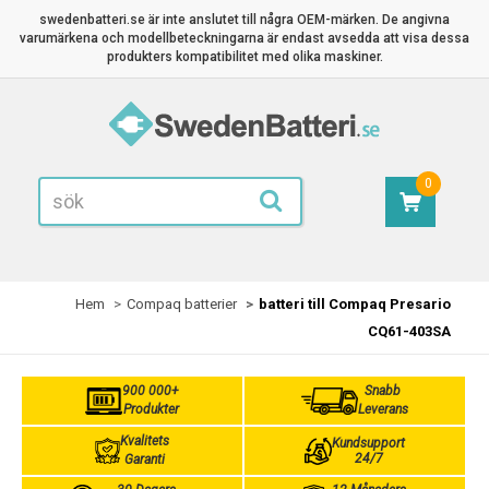
swedenbatteri.se är inte anslutet till några OEM-märken. De angivna
varumärkena och modellbeteckningarna är endast avsedda att visa dessa
produkters kompatibilitet med olika maskiner.
0
Hem
Compaq batterier
batteri till Compaq Presario
CQ61-403SA
900 000+
Snabb
Produkter
Leverans
Kvalitets
Kundsupport
24/7
Garanti