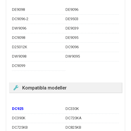
DE9098
DE9096
DC9096-2
DE9503
DW9096
DE9039
DC9098
DE9095
D25012K
DC9096
DW9098
DW9095
DC9099
Kompatibla modeller
DC925
DC330K
DC390K
DC720KA
DC725KB
DC825KB