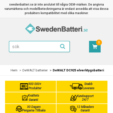
swedenbatteri.se är inte anslutet till några OEM-märken. De angivna
varumärkena och modellbeteckningarna är endast avsedda att visa dessa
produkters kompatibilitet med olika maskiner.
0
Hem
DeWALT batterier
DeWALT DC925 elverktygsbatteri
900 000+
Snabb
Produkter
Leverans
Kvalitets
Kundsupport
24/7
Garanti
30 Dagars
12 Månaders
Pengarna Tillbaka
Garanti