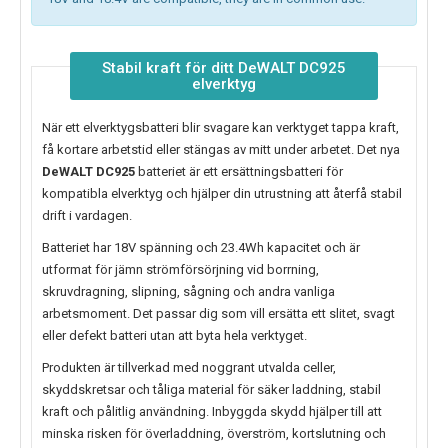
Stabil kraft för ditt DeWALT DC925
elverktyg
När ett elverktygsbatteri blir svagare kan verktyget tappa kraft,
få kortare arbetstid eller stängas av mitt under arbetet. Det nya
DeWALT DC925
batteriet är ett ersättningsbatteri för
kompatibla elverktyg och hjälper din utrustning att återfå stabil
drift i vardagen.
Batteriet har 18V spänning och 23.4Wh kapacitet och är
utformat för jämn strömförsörjning vid borrning,
skruvdragning, slipning, sågning och andra vanliga
arbetsmoment. Det passar dig som vill ersätta ett slitet, svagt
eller defekt batteri utan att byta hela verktyget.
Produkten är tillverkad med noggrant utvalda celler,
skyddskretsar och tåliga material för säker laddning, stabil
kraft och pålitlig användning. Inbyggda skydd hjälper till att
minska risken för överladdning, överström, kortslutning och