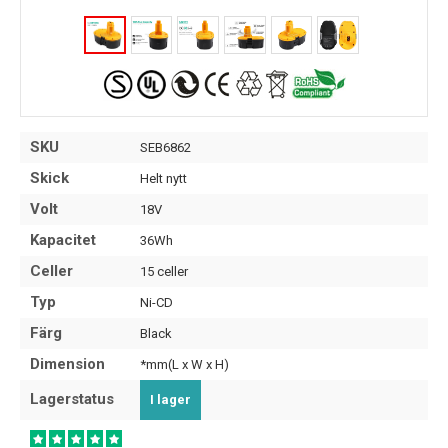
SKU
SEB6862
Skick
Helt nytt
Volt
18V
Kapacitet
36Wh
Celler
15 celler
Typ
Ni-CD
Färg
Black
Dimension
*mm(L x W x H)
Lagerstatus
I lager