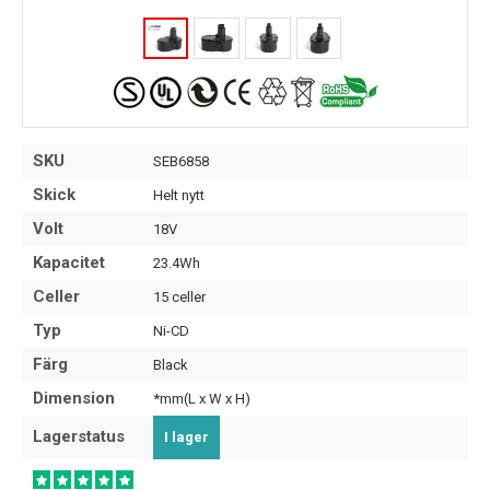
SKU
SEB6858
Skick
Helt nytt
Volt
18V
Kapacitet
23.4Wh
Celler
15 celler
Typ
Ni-CD
Färg
Black
Dimension
*mm(L x W x H)
Lagerstatus
I lager