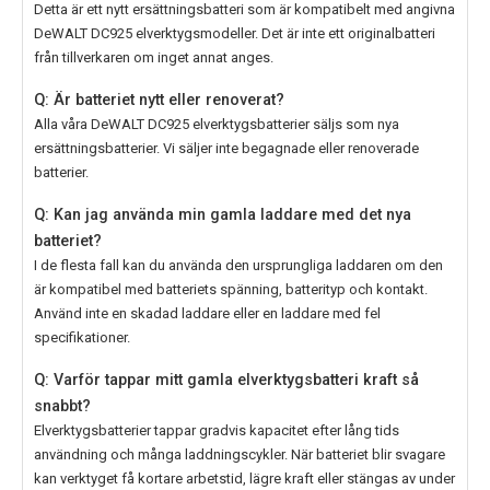
Detta är ett nytt ersättningsbatteri som är kompatibelt med angivna
DeWALT DC925 elverktygsmodeller. Det är inte ett originalbatteri
från tillverkaren om inget annat anges.
Q: Är batteriet nytt eller renoverat?
Alla våra
DeWALT DC925
elverktygsbatterier säljs som nya
ersättningsbatterier. Vi säljer inte begagnade eller renoverade
batterier.
Q: Kan jag använda min gamla laddare med det nya
batteriet?
I de flesta fall kan du använda den ursprungliga laddaren om den
är kompatibel med batteriets spänning, batterityp och kontakt.
Använd inte en skadad laddare eller en laddare med fel
specifikationer.
Q: Varför tappar mitt gamla elverktygsbatteri kraft så
snabbt?
Elverktygsbatterier tappar gradvis kapacitet efter lång tids
användning och många laddningscykler. När batteriet blir svagare
kan verktyget få kortare arbetstid, lägre kraft eller stängas av under