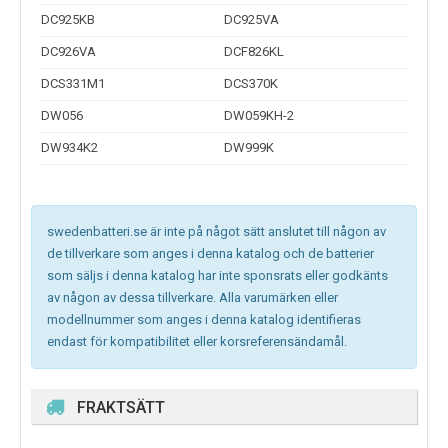
DC925KB
DC925VA
DC926VA
DCF826KL
DCS331M1
DCS370K
DW056
DW059KH-2
DW934K2
DW999K
swedenbatteri.se är inte på något sätt anslutet till någon av
de tillverkare som anges i denna katalog och de batterier
som säljs i denna katalog har inte sponsrats eller godkänts
av någon av dessa tillverkare. Alla varumärken eller
modellnummer som anges i denna katalog identifieras
endast för kompatibilitet eller korsreferensändamål.
FRAKTSÄTT