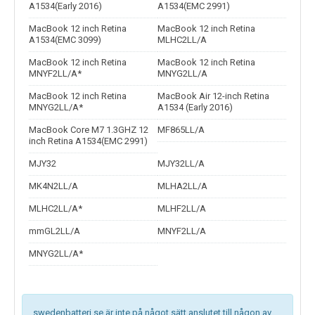
A1534(Early 2016)
A1534(EMC 2991)
MacBook 12 inch Retina
MacBook 12 inch Retina
A1534(EMC 3099)
MLHC2LL/A
MacBook 12 inch Retina
MacBook 12 inch Retina
MNYF2LL/A*
MNYG2LL/A
MacBook 12 inch Retina
MacBook Air 12-inch Retina
MNYG2LL/A*
A1534 (Early 2016)
MacBook Core M7 1.3GHZ 12
MF865LL/A
inch Retina A1534(EMC 2991)
MJY32
MJY32LL/A
MK4N2LL/A
MLHA2LL/A
MLHC2LL/A*
MLHF2LL/A
mmGL2LL/A
MNYF2LL/A
MNYG2LL/A*
swedenbatteri.se är inte på något sätt anslutet till någon av