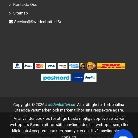
Kontakta Oss
Sitemap
Service@swedenbatteri.se
Copyright ©
2026
swedenbatteri.se
. Alla rättigheter förbehållna.
Utsedda varumärken och märken tillhör sina respektive ägare.
Alla varumärken och varumärken tillhör respektive ägare. De listade
Vi använder cookies för att ge bästa möjliga upplevelse på vår
varumärkena och modellbeteckningarna är endast avsedda att visa
webbplats.Genom att fortsätta använda den här webbplatsen, eller
kompatibiliteten för dessa produkter med olika maskiner.
klicka på Acceptera cookies, samtycker du till vår användning av
swedenbatteri.se är inte anslutet till de ursprungliga tillverkarna av
cookies.
några av dessa batterier eller laddare. Alla produkter på denna sida är