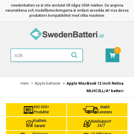
swedenbatteri.se är inte anslutet till några OEM-märken. De angivna
varumärkena och modellbeteckningarna är endast avsedda att visa dessa
produkters kompatibilitet med olika maskiner.
0
Hem
Apple batterier
Apple MacBook 12 inch Retina
MLHC2LL/A* batteri
900 000+
Snabb
Produkter
Leverans
Kvalitets
Kundsupport
24/7
Garanti