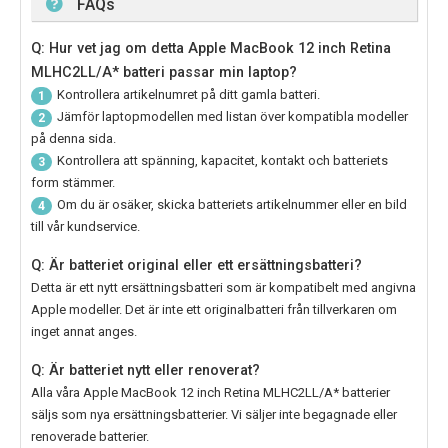
FAQs
Q: Hur vet jag om detta Apple MacBook 12 inch Retina
MLHC2LL/A* batteri passar min laptop?
Kontrollera artikelnumret på ditt gamla batteri.
1
Jämför laptopmodellen med listan över kompatibla modeller
2
på denna sida.
Kontrollera att spänning, kapacitet, kontakt och batteriets
3
form stämmer.
Om du är osäker, skicka batteriets artikelnummer eller en bild
4
till vår kundservice.
Q: Är batteriet original eller ett ersättningsbatteri?
Detta är ett nytt ersättningsbatteri som är kompatibelt med angivna
Apple modeller. Det är inte ett originalbatteri från tillverkaren om
inget annat anges.
Q: Är batteriet nytt eller renoverat?
Alla våra
Apple MacBook 12 inch Retina MLHC2LL/A* batterier
säljs som nya ersättningsbatterier. Vi säljer inte begagnade eller
renoverade batterier.