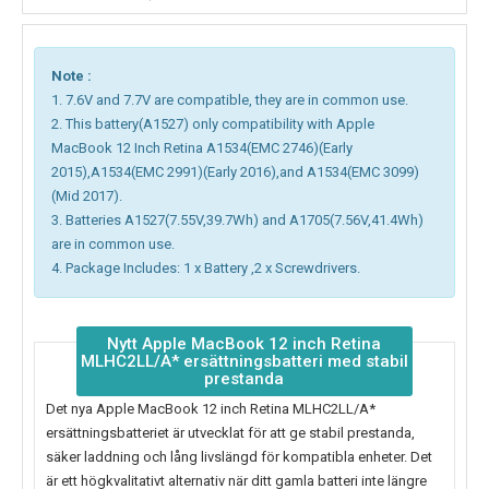
Note :
1. 7.6V and 7.7V are compatible, they are in common use.
2. This battery(A1527) only compatibility with Apple
MacBook 12 Inch Retina A1534(EMC 2746)(Early
2015),A1534(EMC 2991)(Early 2016),and A1534(EMC 3099)
(Mid 2017).
3. Batteries A1527(7.55V,39.7Wh) and A1705(7.56V,41.4Wh)
are in common use.
4. Package Includes: 1 x Battery ,2 x Screwdrivers.
Nytt Apple MacBook 12 inch Retina
MLHC2LL/A* ersättningsbatteri med stabil
prestanda
Det nya
Apple MacBook 12 inch Retina MLHC2LL/A*
ersättningsbatteriet
är utvecklat för att ge stabil prestanda,
säker laddning och lång livslängd för kompatibla enheter. Det
är ett högkvalitativt alternativ när ditt gamla batteri inte längre