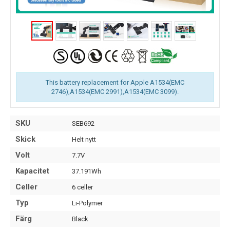
This battery replacement for Apple A1534(EMC
2746),A1534(EMC 2991),A1534(EMC 3099).
SKU
SEB692
Skick
Helt nytt
Volt
7.7V
Kapacitet
37.191Wh
Celler
6 celler
Typ
Li-Polymer
Färg
Black