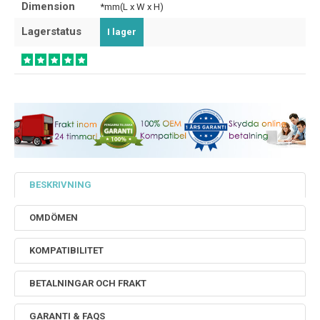
Dimension
*mm(L x W x H)
Lagerstatus
I lager
BESKRIVNING
OMDÖMEN
KOMPATIBILITET
BETALNINGAR OCH FRAKT
GARANTI & FAQS