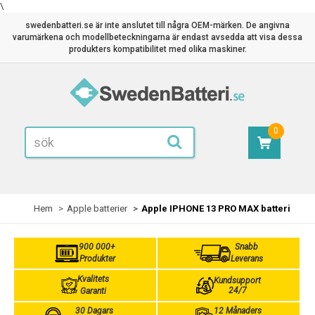
\
swedenbatteri.se är inte anslutet till några OEM-märken. De angivna
varumärkena och modellbeteckningarna är endast avsedda att visa dessa
produkters kompatibilitet med olika maskiner.
0
Hem
Apple batterier
Apple IPHONE 13 PRO MAX batteri
900 000+
Snabb
Produkter
Leverans
Kvalitets
Kundsupport
24/7
Garanti
30 Dagars
12 Månaders