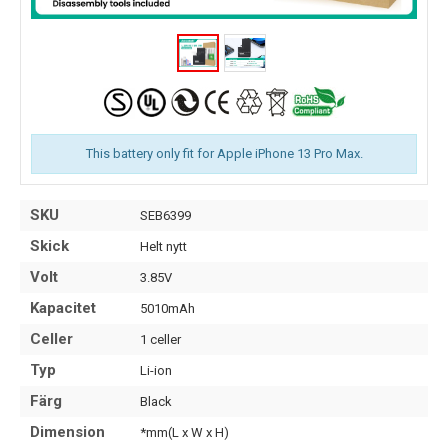
This battery only fit for Apple iPhone 13 Pro Max.
SKU
SEB6399
Skick
Helt nytt
Volt
3.85V
Kapacitet
5010mAh
Celler
1 celler
Typ
Li-ion
Färg
Black
Dimension
*mm(L x W x H)