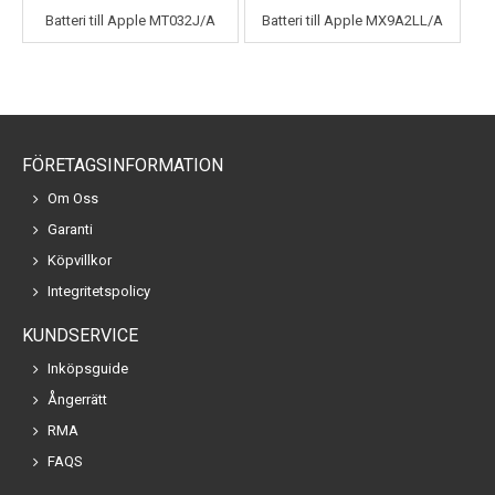
Batteri till Apple MT032J/A
Batteri till Apple MX9A2LL/A
FÖRETAGSINFORMATION
Om Oss
Garanti
Köpvillkor
Integritetspolicy
KUNDSERVICE
Inköpsguide
Ångerrätt
RMA
FAQS