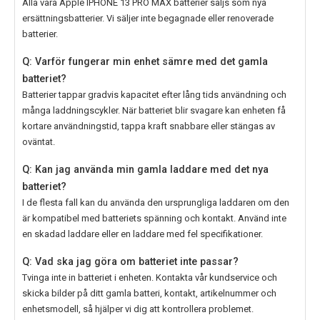
Alla våra
Apple IPHONE 13 PRO MAX
batterier säljs som nya
ersättningsbatterier. Vi säljer inte begagnade eller renoverade
batterier.
Q: Varför fungerar min enhet sämre med det gamla
batteriet?
Batterier tappar gradvis kapacitet efter lång tids användning och
många laddningscykler. När batteriet blir svagare kan enheten få
kortare användningstid, tappa kraft snabbare eller stängas av
oväntat.
Q: Kan jag använda min gamla laddare med det nya
batteriet?
I de flesta fall kan du använda den ursprungliga laddaren om den
är kompatibel med batteriets spänning och kontakt. Använd inte
en skadad laddare eller en laddare med fel specifikationer.
Q: Vad ska jag göra om batteriet inte passar?
Tvinga inte in batteriet i enheten. Kontakta vår kundservice och
skicka bilder på ditt gamla batteri, kontakt, artikelnummer och
enhetsmodell, så hjälper vi dig att kontrollera problemet.