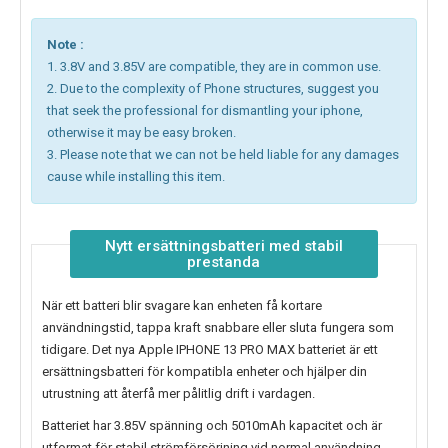
Note :
1. 3.8V and 3.85V are compatible, they are in common use.
2. Due to the complexity of Phone structures, suggest you
that seek the professional for dismantling your iphone,
otherwise it may be easy broken.
3. Please note that we can not be held liable for any damages
cause while installing this item.
Nytt ersättningsbatteri med stabil
prestanda
När ett batteri blir svagare kan enheten få kortare
användningstid, tappa kraft snabbare eller sluta fungera som
tidigare. Det nya
Apple IPHONE 13 PRO MAX batteriet
är ett
ersättningsbatteri för kompatibla enheter och hjälper din
utrustning att återfå mer pålitlig drift i vardagen.
Batteriet har 3.85V spänning och 5010mAh kapacitet och är
utformat för stabil strömförsörjning vid normal användning.