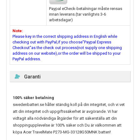
Paypal eCheck-betalningar måste rensas
innan leverans.(tar vanligtvis 3-6
arbetsdagar)
Note:
Please key in the correct shipping address in English while
checking out with PayPal,if you choose"Paypal Express
Checkout"as the check out process(not supply one shipping
address on our website),or the order will be shipped to your
PayPal address.
Garanti
100% säker betalning
swedenbatteri.se håller ständig koll på din integritet, och vi vet
att din integritet och uppgiftssäkerhet är avgörande. Vi har
vidtagit alla nödvändiga åtgärder för att säkerställa att din
shoppingupplevelse är 100% säker och Du är välkommen att
köpa
Acer TravelMate P273-MG-33128G50MNK
batteri!