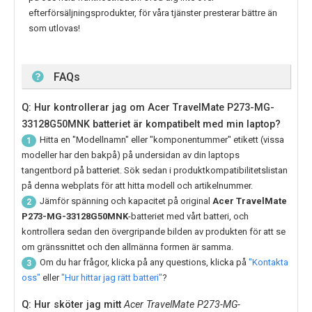
efterförsäljningsprodukter, för våra tjänster presterar bättre än
som utlovas!
FAQs
Q: Hur kontrollerar jag om Acer TravelMate P273-MG-
33128G50MNK batteriet är kompatibelt med min laptop?
Hitta en "Modellnamn" eller "komponentummer" etikett (vissa
1
modeller har den bakpå) på undersidan av din laptops
tangentbord på batteriet. Sök sedan i produktkompatibilitetslistan
på denna webplats för att hitta modell och artikelnummer.
Jämför spänning och kapacitet på original
Acer TravelMate
2
P273-MG-33128G50MNK
-batteriet med vårt batteri, och
kontrollera sedan den övergripande bilden av produkten för att se
om gränssnittet och den allmänna formen är samma.
Om du har frågor, klicka på any questions, klicka på
"Kontakta
3
oss"
eller
"Hur hittar jag rätt batteri"
?
Q: Hur sköter jag mitt
Acer TravelMate P273-MG-