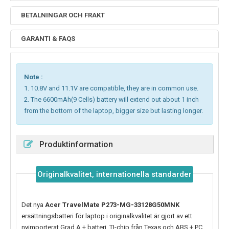
BETALNINGAR OCH FRAKT
GARANTI & FAQS
Note :
1. 10.8V and 11.1V are compatible, they are in common use.
2. The 6600mAh(9 Cells) battery will extend out about 1 inch
from the bottom of the laptop, bigger size but lasting longer.
Produktinformation
Originalkvalitet, internationella standarder
Det nya
Acer TravelMate P273-MG-33128G50MNK
ersättningsbatteri för laptop i originalkvalitet är gjort av ett
nyimporterat Grad A + batteri, TI-chip från Texas och ABS + PC