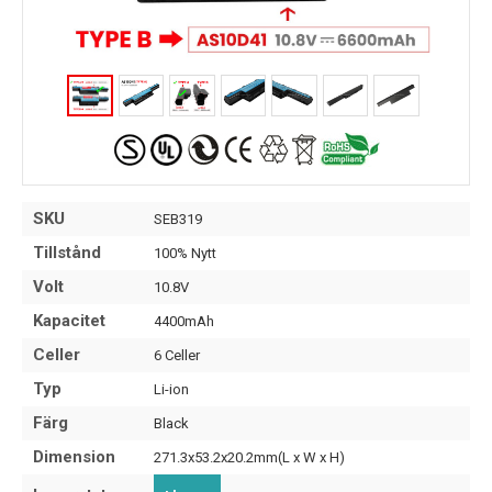
SKU
SEB319
Tillstånd
100% Nytt
Volt
10.8V
Kapacitet
4400mAh
Celler
6 Celler
Typ
Li-ion
Färg
Black
Dimension
271.3x53.2x20.2mm(L x W x H)