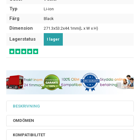
Typ
Li-ion
Färg
Black
Dimension
271.3x53.2x44.1mm(L x W x H)
Lagerstatus
I lager
BESKRIVNING
OMDÖMEN
KOMPATIBILITET