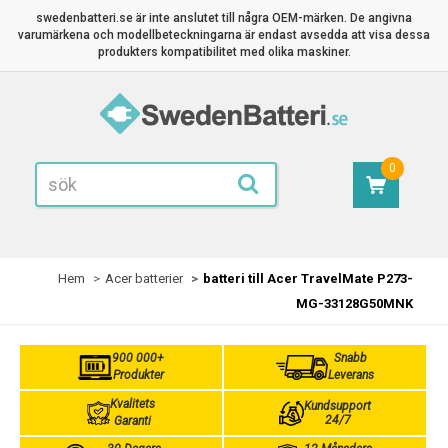
swedenbatteri.se är inte anslutet till några OEM-märken. De angivna
varumärkena och modellbeteckningarna är endast avsedda att visa dessa
produkters kompatibilitet med olika maskiner.
0
Hem
Acer batterier
batteri till Acer TravelMate P273-
MG-33128G50MNK
900 000+
Snabb
Produkter
Leverans
Kvalitets
Kundsupport
24/7
Garanti