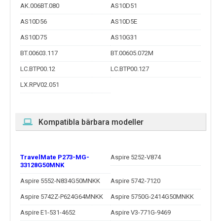
AK.006BT.080
AS10D51
AS10D56
AS10D5E
AS10D75
AS10G31
BT.00603.117
BT.00605.072M
LC.BTP00.12
LC.BTP00.127
LX.RPV02.051
Kompatibla bärbara modeller
TravelMate P273-MG-
Aspire 5252-V874
33128G50MNK
Aspire 5552-N834G50MNKK
Aspire 5742-7120
Aspire 5742Z-P624G64MNKK
Aspire 5750G-2414G50MNKK
Aspire E1-531-4652
Aspire V3-771G-9469