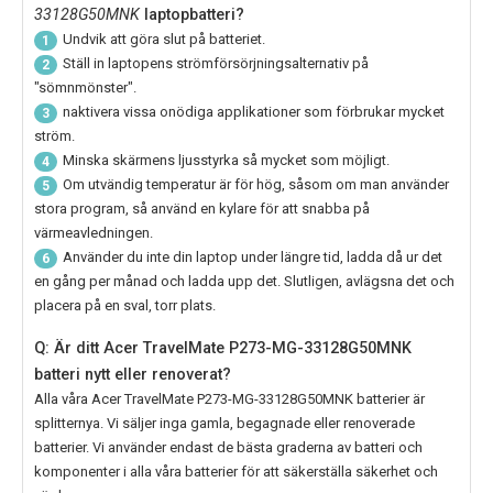
33128G50MNK
laptopbatteri?
Undvik att göra slut på batteriet.
1
Ställ in laptopens strömförsörjningsalternativ på
2
"sömnmönster".
naktivera vissa onödiga applikationer som förbrukar mycket
3
ström.
Minska skärmens ljusstyrka så mycket som möjligt.
4
Om utvändig temperatur är för hög, såsom om man använder
5
stora program, så använd en kylare för att snabba på
värmeavledningen.
Använder du inte din laptop under längre tid, ladda då ur det
6
en gång per månad och ladda upp det. Slutligen, avlägsna det och
placera på en sval, torr plats.
Q: Är ditt Acer TravelMate P273-MG-33128G50MNK
batteri nytt eller renoverat?
Alla våra
Acer TravelMate P273-MG-33128G50MNK
batterier är
splitternya. Vi säljer inga gamla, begagnade eller renoverade
batterier. Vi använder endast de bästa graderna av batteri och
komponenter i alla våra batterier för att säkerställa säkerhet och