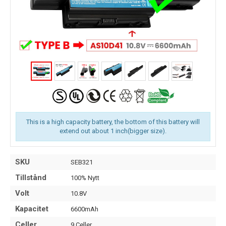
This is a high capacity battery, the bottom of this battery will
extend out about 1 inch(bigger size).
SKU
SEB321
Tillstånd
100% Nytt
Volt
10.8V
Kapacitet
6600mAh
Celler
9 Celler