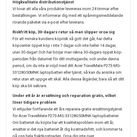
Högkvalitativ distributionstjänst
Vi lovar att alla våra produkter levereras inom 24 timmar efter
beställningen. Vi informerar dig med ett spårningsmeddelande
rörande paketet via e-post efter leverans.
Riskfritt köp, 30-dagars retur så man slipper oroa sig
För att minska kundens köprisk så gott det går, har detta
köpcenter öppet köp i inte 7 dagar och inte heller 14 dagar,
utan 30 dagar! Och här börjar man räkna 30-dagars öppet köp-
perioden från datumet för ditt mottagande, och under denna
period, om du inte är nöjd med ditt
Acer TravelMate P273-MG-
33128G50MNK
laptopbatteri eller tjänst, så kan du ansöka om
retur utan att uppge ett skäl. Alla dessa åtgärder, bara så att ditt
köp ska bli säkrare.
Under ett år är ersättning och reparation gratis, vilket
löser tidigare problem
Vi erbjuder fortfarande ett års reparera-gratis ersättningstjänst
för
Acer TravelMate P273-MG-33128G50MNK
laptopbatterier.
Om batteriet du köpte har ett kvalitetsproblem inom ett år,
ersätter vi det nya batteriet åt dig kostnadsfritt, och kommer ta
på oss hela fraktkostnaden. Oroa dig inte över