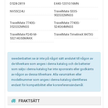
D528-2819
E440-1201G16MN
NV55C24U
TravelMate 5335-
902G32MNSS
TravelMate 7740G-
TravelMate 7740G-
352G32MNSS
524G64MNSS
TravelMate P243-M-
TravelMate TimelineX 8473G
53214G50MAKK
swedenbatteri.se är inte på något sätt anslutet till någon av
de tillverkare som anges i denna katalog och de batterier
som säljs i denna katalog har inte sponsrats eller godkänts
av någon av dessa tillverkare. Alla varumärken eller
modellnummer som anges i denna katalog identifieras
endast för kompatibilitet eller korsreferensändamål.
FRAKTSÄTT