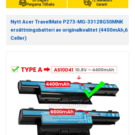
30 Dagars
12 Månaders
Pengarna Tillbaka
Garanti
Nytt Acer TravelMate P273-MG-33128G50MNK
ersättningsbatteri av originalkvalitet (4400mAh,6
Celler)