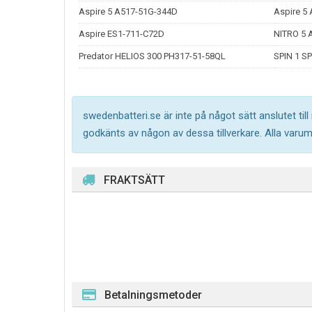
Aspire 5 A517-51G-344D
Aspire 5
Aspire ES1-711-C72D
NITRO 5 
Predator HELIOS 300 PH317-51-58QL
SPIN 1 S
swedenbatteri.se är inte på något sätt anslutet til
godkänts av någon av dessa tillverkare. Alla varu
FRAKTSÄTT
Betalningsmetoder