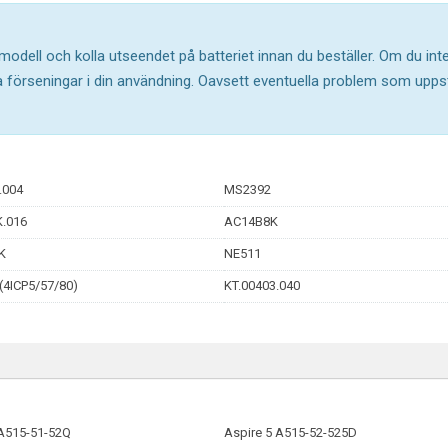
 modell och kolla utseendet på batteriet innan du beställer. Om du in
ika förseningar i din användning. Oavsett eventuella problem som upp
.004
MS2392
.016
AC14B8K
K
NE511
4ICP5/57/80)
KT.00403.040
 A515-51-52Q
Aspire 5 A515-52-525D