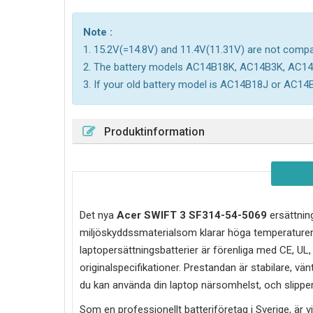
Note :
1. 15.2V(=14.8V) and 11.4V(11.31V) are not compati
2. The battery models AC14B18K, AC14B3K, AC1
3. If your old battery model is AC14B18J or AC14B
Produktinformation
Det nya
Acer SWIFT 3 SF314-54-5069
ersättning
miljöskyddssmaterialsom klarar höga temperaturer
laptopersättningsbatterier är förenliga med CE, UL
originalspecifikationer. Prestandan är stabilare, vän
du kan använda din laptop närsomhelst, och slipper 
Som en professionellt batteriföretag i Sverige, är vi 