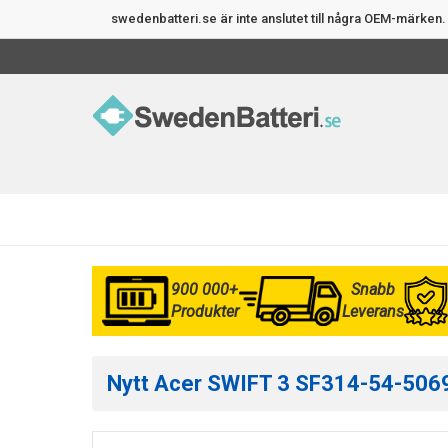
swedenbatteri.se är inte anslutet till några OEM-märke
900 000+
Snabb
Produkter
Leverans
Nytt Acer SWIFT 3 SF314-54-5069 e