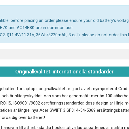
ble, before placing an order please ensure your old battery's voltage
4B7K and AC14B8K are in common use.
13J(11.4V/11.31V, 36Wh/3220mAh, 3 cell), please do not order this b
Originalkvalitet, internationella standarder
sbatteri för laptop i originalkvalitet är gjort av ett nyimporterat Gra
 och är slitageskyddat, och som har genomgått mer än 100 säkerhet
, ROHS, ISO9001/9002 certifieringsstandarder, dess design är i linj
tetiden är längre, nya
Acer SWIFT 3 SF314-54-5069
ersättningsbatteri
oroa dig över batteriet!
hängivna till att erbjuda dig högkalitativa laptopbatterier, är strikta 