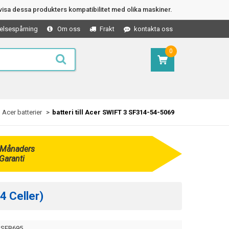
isa dessa produkters kompatibilitet med olika maskiner.
elsespårning
Om oss
Frakt
kontakta oss
0
Acer batterier
batteri till Acer SWIFT 3 SF314-54-5069
 Månaders
Garanti
4 Celler)
SEB695