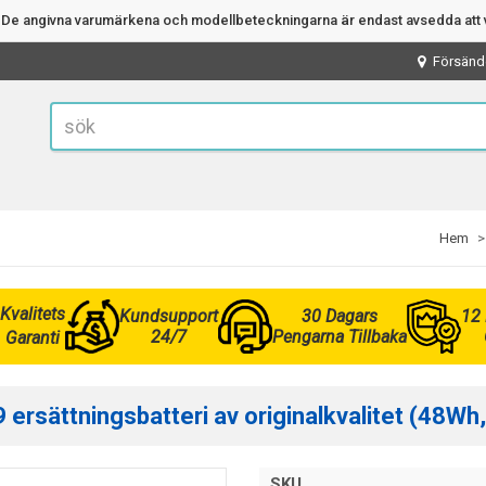
n. De angivna varumärkena och modellbeteckningarna är endast avsedda att v
Försänd
Hem
Kvalitets
Kundsupport
30 Dagars
12
24/7
Pengarna Tillbaka
Garanti
rsättningsbatteri av originalkvalitet (48Wh,
SKU