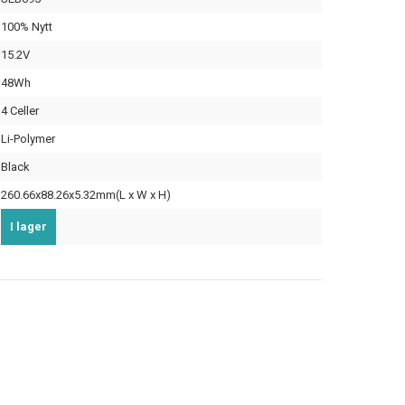
100% Nytt
15.2V
48Wh
4 Celler
Li-Polymer
Black
260.66x88.26x5.32mm(L x W x H)
I lager