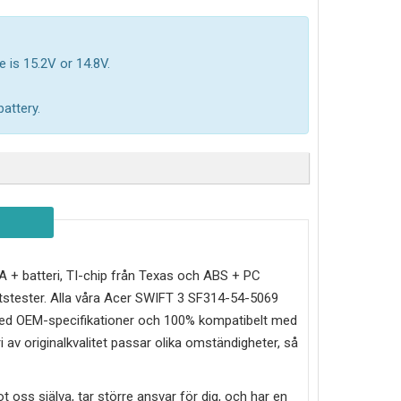
 is 15.2V or 14.8V.
attery.
d A + batteri, TI-chip från Texas och ABS + PC
stester. Alla våra Acer SWIFT 3 SF314-54-5069
e med OEM-specifikationer och 100% kompatibelt med
 av originalkvalitet passar olika omständigheter, så
mot oss själva, tar större ansvar för dig, och har en