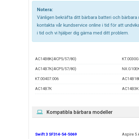
Notera:
Vänligen bekräfta ditt bärbara batteri och bärbara
kontakta vår kundservice online i tid för att undv
i tid och vi hjälper dig gärna med ditt problem.
AC14B8K(4ICP5/57/80)
KT.0030G
AC14B7K(4ICP5/57/80)
NX.G10EK
KT.00407.006
AC14B18
AC14B7K
AC14B3K(
Kompatibla bärbara modeller
Swift 3 SF314-54-5069
Aspire 5