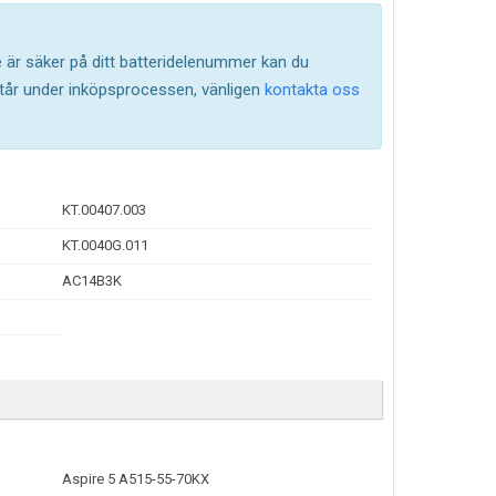
te är säker på ditt batteridelenummer kan du
står under inköpsprocessen, vänligen
kontakta oss
KT.00407.003
KT.0040G.011
AC14B3K
Aspire 5 A515-55-70KX