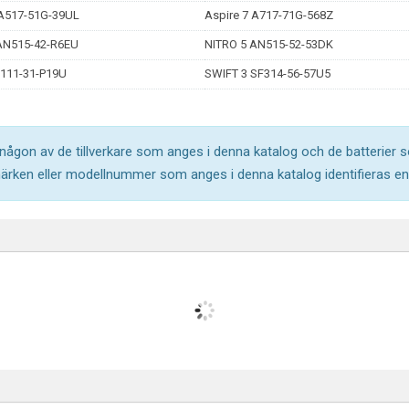
 A517-51G-39UL
Aspire 7 A717-71G-568Z
AN515-42-R6EU
NITRO 5 AN515-52-53DK
P111-31-P19U
SWIFT 3 SF314-56-57U5
l någon av de tillverkare som anges i denna katalog och de batterier s
märken eller modellnummer som anges i denna katalog identifieras end