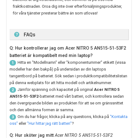
fraktkostnaden. Oroa dig inte över efterförsäljningsprodukter,
för våra tjänster presterar bättre än som utlovas!
FAQs
Q: Hur kontrollerar jag om Acer NITRO 5 AN515-51-53F2
batteriet är kompatibelt med min laptop?
Hitta en "Modellnamn" eller "komponentummer" etikett (vissa
1
modeller har den bakpå) på undersidan av din laptops
tangentbord på batteriet. Sök sedan i produktkompatibilitetslistan
på denna webplats för att hitta modell och artikelnummer.
Jämför spänning och kapacitet på original
Acer NITRO 5
2
AN515-51-53F2
-batteriet med vårt batteri, och kontrollera sedan
den övergripande bilden av produkten för att se om gränssnittet
och den allmänna formen är samma.
Om du har frågor, klicka på any questions, klicka på
"Kontakta
3
oss"
eller
"Hur hittar jag rätt batteri"
?
Q: Hur sköter jag mitt
Acer NITRO 5 AN515-51-53F2