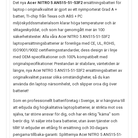
Det nya
Acer NITRO 5 AN515-51-53F2
ersättningsbatteri för
laptop i originalkvalitet är gjort av ett nyimporterat Grad A +
batteri, TI-chip från Texas och ABS + PC
miljöskyddssmaterialsom klarar höga temperaturer och är
slitageskyddat, och som har genomgått mer än 100
säkerhetstester. Alla våra Acer NITRO 5 AN515-51-53F2
laptopersättningsbatterier är förenliga med CE, UL, ROHS,
ISO9001/9002 certifieringsstandarder, dess design är i linje
med OEM-specifikationer och 100% kompatibelt med
originalspecifikationer. Prestandan är stabilare, väntetiden är
längre, nya
Acer NITRO 5 AN515-51-53F2
ersättningsbatteri av
originalkvalitet passar olika omständigheter, så du kan
använda din laptop närsomhelst, och slipper oroa dig över
batteriet!
Som en professionellt batteriföretag i Sverige, är vi hängivna till
att erbjuda dig högkalitativa laptopbatterier, är strikta mot oss
själva, tar större ansvar för dig, och har en riktig "kärna" som
berör dig. Vi säljer inte bara batterier, utan även tjänster och
tillit! Vi erbjuder en ettårig fri ersättning och 30-dagars
pengarna tillbaka-garanti. Splitternya
Acer NITRO 5 AN515-51-