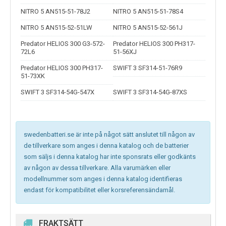
NITRO 5 AN515-51-78J2
NITRO 5 AN515-51-78S4
NITRO 5 AN515-52-51LW
NITRO 5 AN515-52-561J
Predator HELIOS 300 G3-572-
Predator HELIOS 300 PH317-
72L6
51-56XJ
Predator HELIOS 300 PH317-
SWIFT 3 SF314-51-76R9
51-73XK
SWIFT 3 SF314-54G-547X
SWIFT 3 SF314-54G-87XS
swedenbatteri.se är inte på något sätt anslutet till någon av
de tillverkare som anges i denna katalog och de batterier
som säljs i denna katalog har inte sponsrats eller godkänts
av någon av dessa tillverkare. Alla varumärken eller
modellnummer som anges i denna katalog identifieras
endast för kompatibilitet eller korsreferensändamål.
FRAKTSÄTT