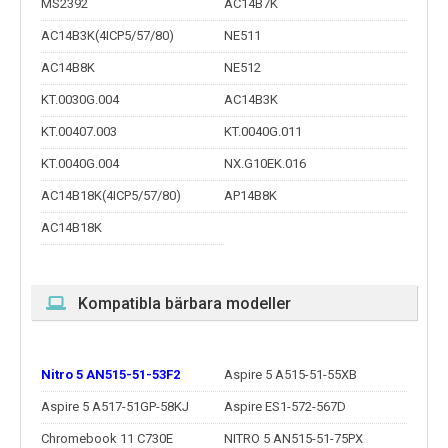
MS2392
AC14B7K
AC14B3K(4ICP5/57/80)
NE511
AC14B8K
NE512
KT.0030G.004
AC14B3K
KT.00407.003
KT.0040G.011
KT.0040G.004
NX.G10EK.016
AC14B18K(4ICP5/57/80)
AP14B8K
AC14B18K
Kompatibla bärbara modeller
Nitro 5 AN515-51-53F2
Aspire 5 A515-51-55XB
Aspire 5 A517-51GP-58KJ
Aspire ES1-572-567D
Chromebook 11 C730E
NITRO 5 AN515-51-75PX