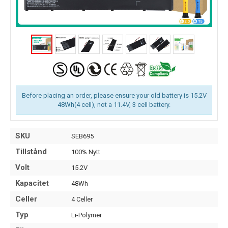
Before placing an order, please ensure your old battery is 15.2V
48Wh(4 cell), not a 11.4V, 3 cell battery.
SKU
SEB695
Tillstånd
100% Nytt
Volt
15.2V
Kapacitet
48Wh
Celler
4 Celler
Typ
Li-Polymer