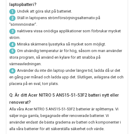
laptopbatteri?
Undvik att göra slut på batteriet.
1
Ställ in laptopens strömförsörjningsalternativ på
2
"sömnmönster".
naktivera vissa onödiga applikationer som förbrukar mycket
3
ström.
Minska skärmens ljusstyrka så mycket som möjligt.
4
Om utvändig temperatur är för hög, såsom om man använder
5
stora program, så använd en kylare för att snabba på
värmeavledningen.
Använder du inte din laptop under längre tid, ladda då ur det
6
en gång per månad och ladda upp det. Slutligen, avlägsna det och
placera på en sval, torr plats.
Q: Är ditt Acer NITRO 5 AN515-51-53F2 batteri nytt eller
renoverat?
Alla våra
Acer NITRO 5 AN515-51-53F2
batterier är splitternya. Vi
säljer inga gamla, begagnade eller renoverade batterier. Vi
använder endast de bästa graderna av batteri och komponenter i
alla våra batterier för att säkerställa säkerhet och värde.