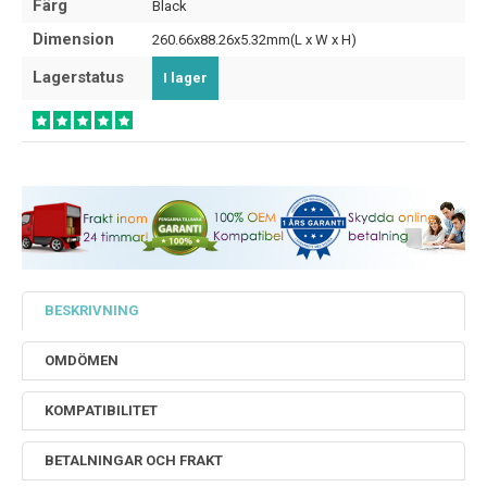
Färg
Black
Dimension
260.66x88.26x5.32mm(L x W x H)
Lagerstatus
I lager
BESKRIVNING
OMDÖMEN
KOMPATIBILITET
BETALNINGAR OCH FRAKT