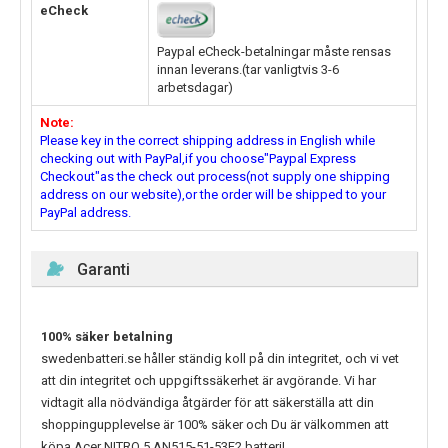
eCheck
Paypal eCheck-betalningar måste rensas
innan leverans.(tar vanligtvis 3-6
arbetsdagar)
Note:
Please key in the correct shipping address in English while
checking out with PayPal,if you choose"Paypal Express
Checkout"as the check out process(not supply one shipping
address on our website),or the order will be shipped to your
PayPal address.
Garanti
100% säker betalning
swedenbatteri.se håller ständig koll på din integritet, och vi vet
att din integritet och uppgiftssäkerhet är avgörande. Vi har
vidtagit alla nödvändiga åtgärder för att säkerställa att din
shoppingupplevelse är 100% säker och Du är välkommen att
köpa
Acer NITRO 5 AN515-51-53F2
batteri!