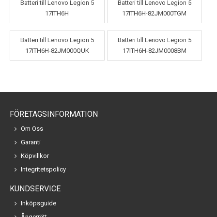
Batteri till Lenovo Legion 5
Batteri till Lenovo Legion 5
17ITH6H
17ITH6H-82JM000TGM
Batteri till Lenovo Legion 5
Batteri till Lenovo Legion 5
17ITH6H-82JM000QUK
17ITH6H-82JM0008BM
FÖRETAGSINFORMATION
Om Oss
Garanti
Köpvillkor
Integritetspolicy
KUNDSERVICE
Inköpsguide
Ångerrätt