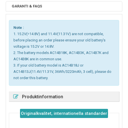
GARANTI & FAQS
Note :
1. 15.2V(=14.8V) and 11.4V(11.31V) are not compatible,
before placing an order please ensure your old battery's
voltage is 15.2V or 14.8V.
2. The battery models AC14B18K, AC14B3K, AC14B7K and
AC14B8K are in common use.
3. If your old battery model is AC14B18J or
AC14B13J(11.4V/11.31V, 36Wh/3220mAh, 3 cell), please do
not order this battery.
Produktinformation
Originalkvalitet, internationella standarder