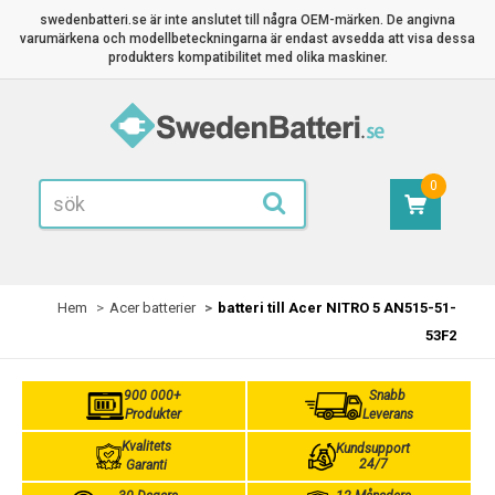
swedenbatteri.se är inte anslutet till några OEM-märken. De angivna
varumärkena och modellbeteckningarna är endast avsedda att visa dessa
produkters kompatibilitet med olika maskiner.
0
Hem
Acer batterier
batteri till Acer NITRO 5 AN515-51-
53F2
900 000+
Snabb
Produkter
Leverans
Kvalitets
Kundsupport
24/7
Garanti