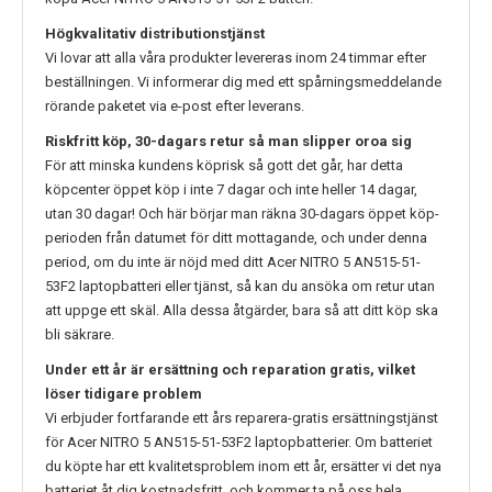
Högkvalitativ distributionstjänst
Vi lovar att alla våra produkter levereras inom 24 timmar efter
beställningen. Vi informerar dig med ett spårningsmeddelande
rörande paketet via e-post efter leverans.
Riskfritt köp, 30-dagars retur så man slipper oroa sig
För att minska kundens köprisk så gott det går, har detta
köpcenter öppet köp i inte 7 dagar och inte heller 14 dagar,
utan 30 dagar! Och här börjar man räkna 30-dagars öppet köp-
perioden från datumet för ditt mottagande, och under denna
period, om du inte är nöjd med ditt
Acer NITRO 5 AN515-51-
53F2
laptopbatteri eller tjänst, så kan du ansöka om retur utan
att uppge ett skäl. Alla dessa åtgärder, bara så att ditt köp ska
bli säkrare.
Under ett år är ersättning och reparation gratis, vilket
löser tidigare problem
Vi erbjuder fortfarande ett års reparera-gratis ersättningstjänst
för
Acer NITRO 5 AN515-51-53F2
laptopbatterier. Om batteriet
du köpte har ett kvalitetsproblem inom ett år, ersätter vi det nya
batteriet åt dig kostnadsfritt, och kommer ta på oss hela