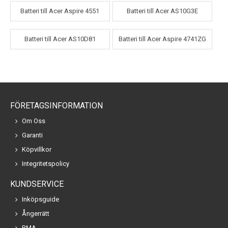
Batteri till Acer Aspire 4551
Batteri till Acer AS10G3E
Batteri till Acer AS10D81
Batteri till Acer Aspire 4741ZG
FÖRETAGSINFORMATION
Om Oss
Garanti
Köpvillkor
Integritetspolicy
KUNDSERVICE
Inköpsguide
Ångerrätt
RMA