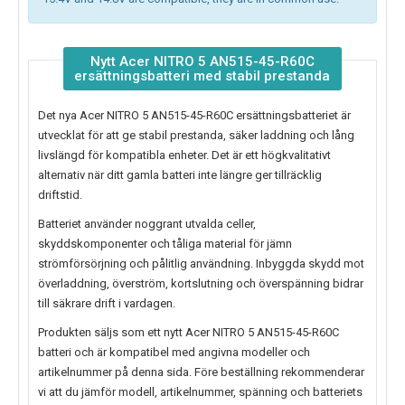
Nytt Acer NITRO 5 AN515-45-R60C
ersättningsbatteri med stabil prestanda
Det nya
Acer NITRO 5 AN515-45-R60C ersättningsbatteriet
är
utvecklat för att ge stabil prestanda, säker laddning och lång
livslängd för kompatibla enheter. Det är ett högkvalitativt
alternativ när ditt gamla batteri inte längre ger tillräcklig
driftstid.
Batteriet använder noggrant utvalda celler,
skyddskomponenter och tåliga material för jämn
strömförsörjning och pålitlig användning. Inbyggda skydd mot
överladdning, överström, kortslutning och överspänning bidrar
till säkrare drift i vardagen.
Produkten säljs som ett nytt
Acer NITRO 5 AN515-45-R60C
batteri
och är kompatibel med angivna modeller och
artikelnummer på denna sida. Före beställning rekommenderar
vi att du jämför modell, artikelnummer, spänning och batteriets