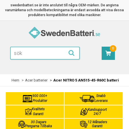
swedenbatteri.se är inte anslutet till några OEM-märken. De angivna
varumärkena och modellbeteckningarna är endast avsedda att visa dessa
produkters kompatibilitet med olika maskiner.
0
Hem
Acer batterier
Acer NITRO 5 AN515-45-R60C batteri
900 000+
Snabb
Produkter
Leverans
Kvalitets
Kundsupport
24/7
Garanti
30 Dagars
12 Månaders
Pengarna Tillbaka
Garanti