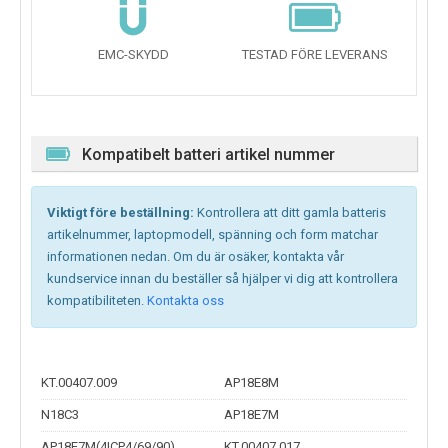
EMC-SKYDD
TESTAD FÖRE LEVERANS
Kompatibelt batteri artikel nummer
Viktigt före beställning:
Kontrollera att ditt gamla batteris
artikelnummer, laptopmodell, spänning och form matchar
informationen nedan. Om du är osäker, kontakta vår
kundservice innan du beställer så hjälper vi dig att kontrollera
kompatibiliteten.
Kontakta oss
KT.00407.009
AP18E8M
N18C3
AP18E7M
AP18E7M(4ICP4/69/90)
KT.00407.017