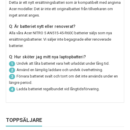
Detta är ett nytt ersättningsbatteri som är kompatibelt med angivna
Acer modeller. Det är inte ett originalbatteri från tillverkaren om
inget annat anges.
Q: Är batteriet nytt eller renoverat?
Alla våra
Acer NITRO 5 AN515-45-R60C batterier
säljs som nya
ersättningsbatterier. Vi säljer inte begagnade eller renoverade
batterier.
Q: Hur sköter jag mitt nya laptopbatteri?
Undvik att låta batteriet vara helt urladdat under lång tid.
1
Använd en lämplig laddare och undvik överhettning.
2
Förvara batteriet svalt och torrt om det inte används under en
3
längre period.
Ladda batteriet regelbundet vid långtidsförvaring.
4
TOPPSÄLJARE