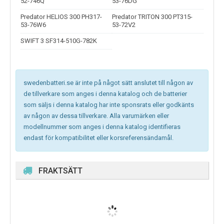
52-746Q
53-76DG
Predator HELIOS 300 PH317-
Predator TRITON 300 PT315-
53-76W6
53-72V2
SWIFT 3 SF314-510G-782K
swedenbatteri.se är inte på något sätt anslutet till någon av
de tillverkare som anges i denna katalog och de batterier
som säljs i denna katalog har inte sponsrats eller godkänts
av någon av dessa tillverkare. Alla varumärken eller
modellnummer som anges i denna katalog identifieras
endast för kompatibilitet eller korsreferensändamål.
FRAKTSÄTT