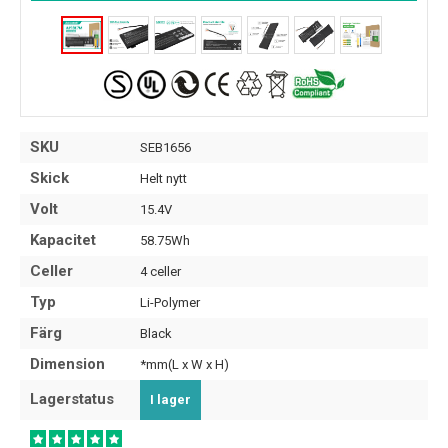
SKU
SEB1656
Skick
Helt nytt
Volt
15.4V
Kapacitet
58.75Wh
Celler
4 celler
Typ
Li-Polymer
Färg
Black
Dimension
*mm(L x W x H)
Lagerstatus
I lager